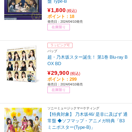
盤 Type-B
¥1,800
(税込)
ポイント：18
発売日：2024/04/10発売
在庫限り
ラッピング可
バップ
超・乃木坂スター誕生！ 第1巻 Blu-ray B
OX BD
¥29,900
(税込)
ポイント：299
発売日：2024/04/10発売
在庫限り
ソニーミュージックマーケティング
【特典対象】 乃木坂46/ 是非に及ばず 通
常盤 ◆ソフマップ・アニメガ特典「B3
ミニポスター(Type-B)」