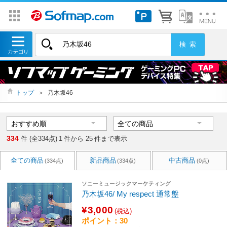
トップ
＞
乃木坂46
334
件 (全334点)
1
件から
25
件まで表示
全ての商品
新品商品
中古商品
(334点)
(334点)
(0点)
ソニーミュージックマーケティング
乃木坂46/ My respect 通常盤
¥3,000
(税込)
ポイント：30