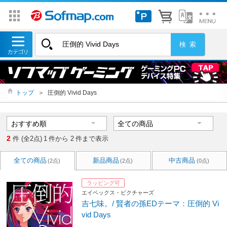
トップ
＞
圧倒的 Vivid Days
2
件 (全2点)
1
件から
2
件まで表示
全ての商品
新品商品
中古商品
(2点)
(2点)
(0点)
ラッピング可
エイベックス・ピクチャーズ
吉七味。/ 賢者の孫EDテーマ：圧倒的 Vi
vid Days