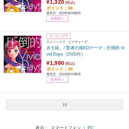
¥1,320
(税込)
ポイント：66
発売日：2019/06/19発売
在庫限り
ラッピング可
エイベックス・ピクチャーズ
吉七味。/ 賢者の孫EDテーマ：圧倒的 Vi
vid Days（DVD付）
¥1,980
(税込)
ポイント：99
発売日：2019/06/19発売
在庫限り
1/1
表示： スマートフォン ｜
PC