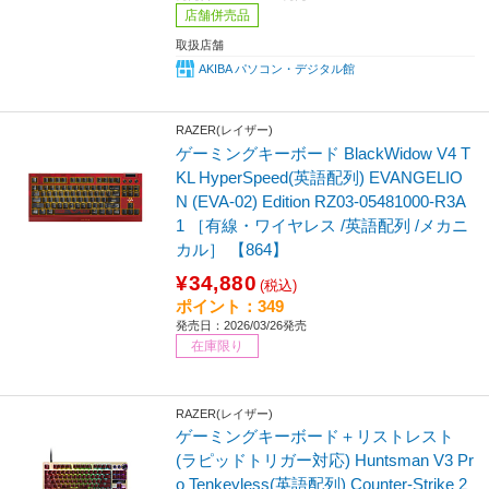
店舗併売品
取扱店舗
AKIBA パソコン・デジタル館
RAZER(レイザー)
ゲーミングキーボード BlackWidow V4 T
KL HyperSpeed(英語配列) EVANGELIO
N (EVA-02) Edition RZ03-05481000-R3A
1 ［有線・ワイヤレス /英語配列 /メカニ
カル］ 【864】
¥34,880
(税込)
ポイント：349
発売日：2026/03/26発売
在庫限り
RAZER(レイザー)
ゲーミングキーボード＋リストレスト
(ラピッドトリガー対応) Huntsman V3 Pr
o Tenkeyless(英語配列) Counter-Strike 2