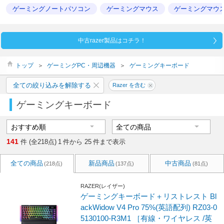
ゲーミングノートパソコン
ゲーミングマウス
ゲーミングマウ
中古razer製品はコチラ！
トップ
＞
ゲーミングPC・周辺機器
＞
ゲーミングキーボード
全ての絞り込みを解除する
Razer を含む
ゲーミングキーボード
141
件 (全218点)
1
件から
25
件まで表示
全ての商品
新品商品
中古商品
(218点)
(137点)
(81点)
RAZER(レイザー)
ゲーミングキーボード＋リストレスト Bl
ackWidow V4 Pro 75%(英語配列) RZ03-0
5130100-R3M1 ［有線・ワイヤレス /英