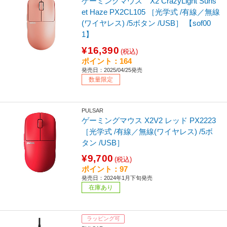
ゲーミングマウス X2 CrazyLight Suns
et Haze PX2CL105 ［光学式 /有線／無線
(ワイヤレス) /5ボタン /USB］ 【sof00
1】
¥16,390
(税込)
ポイント：164
発売日：2025/04/25発売
数量限定
PULSAR
ゲーミングマウス X2V2 レッド PX2223
［光学式 /有線／無線(ワイヤレス) /5ボ
タン /USB］
¥9,700
(税込)
ポイント：97
発売日：2024年1月下旬発売
在庫あり
ラッピング可