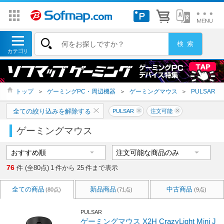
トップ
＞
ゲーミングPC・周辺機器
＞
ゲーミングマウス
＞
PULSAR
全ての絞り込みを解除する
PULSAR
注文可能
ゲーミングマウス
76
件 (全80点)
1
件から
25
件まで表示
全ての商品
新品商品
中古商品
(80点)
(71点)
(9点)
PULSAR
ゲーミングマウス X2H CrazyLight Mini J