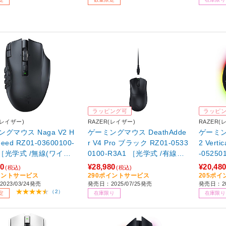
ラッピング可
ラッピ
(レイザー)
RAZER(レイザー)
RAZER(
グマウス Naga V2 H
ゲーミングマウス DeathAdde
ゲーミング
-03600100-
r V4 Pro ブラック RZ01-0533
2 Vertica
 ［光学式 /無線(ワイヤ
0100-R3A1 ［光学式 /有線／
-05250
21ボタン /Bluetooth・
無線(ワイヤレス) /6ボタン /U
有線／無
00
¥28,980
¥20,48
(税込)
(税込)
 【sof001】
SB］ 【864】
タン /Bl
イントサービス
290ポイントサービス
205ポ
023/03/24発売
発売日：2025/07/25発売
発売日：20
4】
（2）
定
在庫限り
在庫限り