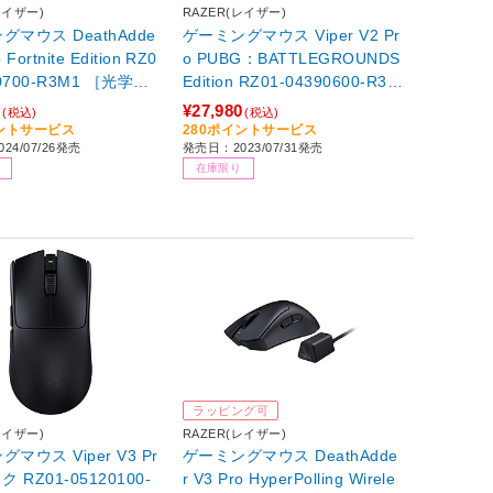
レイザー)
RAZER(レイザー)
グマウス DeathAdde
ゲーミングマウス Viper V2 Pr
Fortnite Edition RZ0
o PUBG：BATTLEGROUNDS
30700-R3M1 ［光学式 /
Edition RZ01-04390600-R3M
線(ワイヤレス) /6ボ
1 ［光学式 /有線／無線(ワイ
0
¥27,980
(税込)
(税込)
SB］ 【864】
ヤレス) /5ボタン /USB］ 【85
イントサービス
280ポイントサービス
24/07/26発売
発売日：2023/07/31発売
2】
在庫限り
ラッピング可
レイザー)
RAZER(レイザー)
マウス Viper V3 Pr
ゲーミングマウス DeathAdde
ク RZ01-05120100-
r V3 Pro HyperPolling Wirele