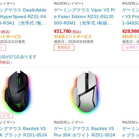
(レイザー)
RAZER(レイザー)
RAZER(
グマウス DeathAdde
ゲーミングマウス Viper V3 Pr
ゲーミン
yperSpeed RZ01-04
o Faker Edition RZ01-05120
r V3 Pro 
00-R3A1 ［光学式 /無線
500-R3M1 ［光学式 /有線／
1-046
レス) /7ボタン /Blueto
無線(ワイヤレス) /6ボタン /U
有線／無
¥31,780
¥28,98
(税込)
(税込)
USB］
SB］
タン /U
ントサービス
318ポイントサービス
290ポ
021/11/12発売
発売日：2025/03/28発売
発売日：20
り
数量限定
在庫限り
商品が計1点あります
0
(税込)～
ング可
(レイザー)
RAZER(レイザー)
RAZER(
グマウス Basilisk V3
ゲーミングマウス Basilisk V3
ゲーミング
5K ブラック RZ01-0524
Pro 35K ホワイト RZ01-0524
o ブラッ