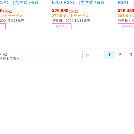
-R3A1 ［光学式 /有線／
0200-R3A1 ［光学式 /有線／
R3A1
イヤレス) /11ボタン /
無線(ワイヤレス) /11ボタン /
(ワイヤレ
80
¥26,980
¥26,48
(税込)
(税込)
ooth・USB］
Bluetooth・USB］
イントサービス
270ポイントサービス
265ポ
024/10/18発売
発売日：2024/10/18発売
発売日：20
り
在庫限り
在庫限り
85点)
1
2
3
4
件まで表示