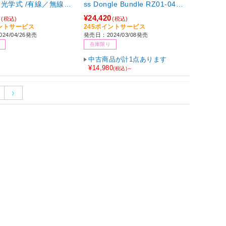
 ［光学式 /有線／無線
ss Dongle Bundle RZ01-0463
ス) /6ボタン /USB］
0300-R3WL ［光学式 /有線／
0
¥24,420
(税込)
(税込)
無線(ワイヤレス) /7ボタン /U
イントサービス
245ポイントサービス
24/04/26発売
発売日：2024/03/08発売
SB (Type-C+Type-A)］
在庫限り
中古商品が計1点あります
¥14,980
(税込)～