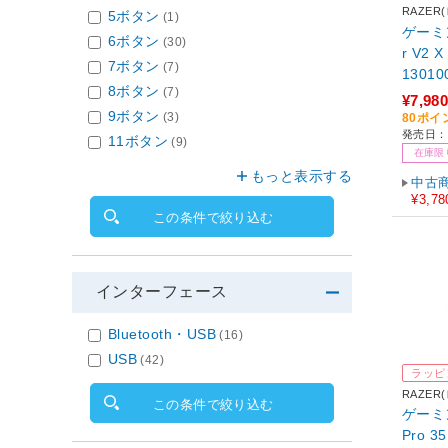
RAZER
5ボタン
(1)
ゲーミン
6ボタン
(30)
r V2 X H
7ボタン
(7)
1301
8ボタン
(7)
(ワイヤ
¥7,980
oth・
9ボタン
(3)
80ポイ
発売日：2
11ボタン
(9)
在庫限
もっと表示する
中古
¥3,78
この条件で絞り込む
インターフェース
Bluetooth・USB
(16)
USB
(42)
ラッピ
RAZER
この条件で絞り込む
ゲーミン
Pro 3