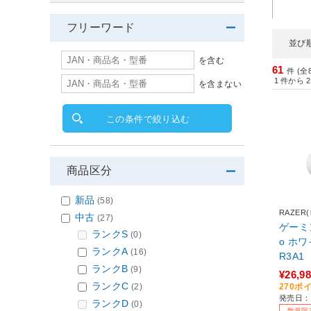
フリーワード
並び
を含む
61
件 (全
1
件から
2
を含まない
この条件で絞り込む
商品区分
新品
(58)
RAZER
中古
(27)
ゲーミン
ランクS
(0)
o ホワイ
ランクA
(16)
R3A1
ランクB
(9)
(ワイヤ
¥26,9
【sof
ランクC
(2)
270ポ
発売日：2
ランクD
(0)
数量限