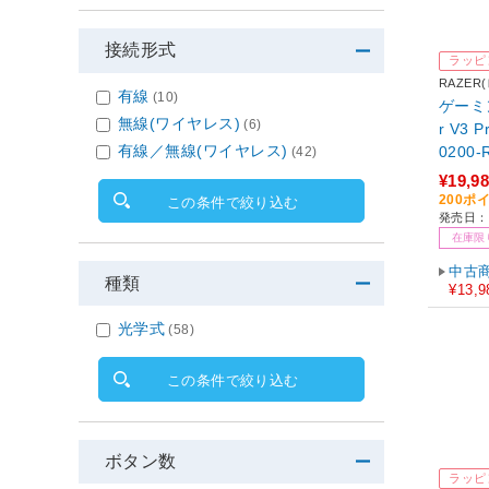
接続形式
ラッピ
RAZER
有線
(10)
ゲーミン
無線(ワイヤレス)
(6)
r V3 
有線／無線(ワイヤレス)
0200
(42)
無線(ワ
¥19,9
SB］
200ポ
この条件で絞り込む
発売日：2
在庫限
中古
種類
¥13,9
光学式
(58)
この条件で絞り込む
ボタン数
ラッピ