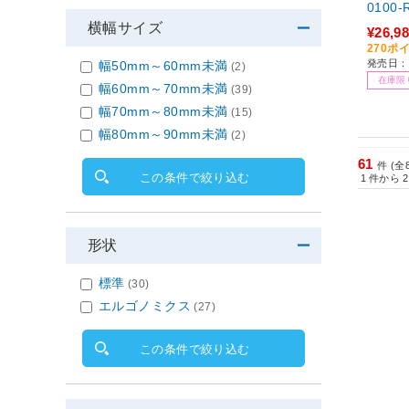
0100
無線(ワ
横幅サイズ
¥26,9
Bluet
270ポ
発売日：2
幅50mm～60mm未満
(2)
在庫限
幅60mm～70mm未満
(39)
幅70mm～80mm未満
(15)
幅80mm～90mm未満
(2)
61
件 (全
この条件で絞り込む
1
件から
2
形状
標準
(30)
エルゴノミクス
(27)
この条件で絞り込む