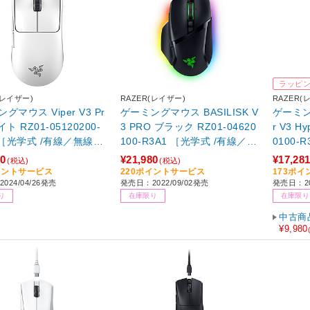
ラッピ
(レイザー)
RAZER(レイザー)
RAZER(
グマウス Viper V3 Pr
ゲーミングマウス BASILISK V
ゲーミン
ト RZ01-05120200-
3 PRO ブラック RZ01-04620
r V3 HyperS
 ［光学式 /有線／無線
100-R3A1 ［光学式 /有線／無
0100-
レス) /6ボタン /USB］
線(ワイヤレス) /11ボタン /Blu
無線(ワイ
80
¥21,980
¥17,28
(税込)
(税込)
etooth・USB］
SB］
イントサービス
220ポイントサービス
173ポ
024/04/26発売
発売日：2022/09/02発売
発売日：20
り
在庫限り
在庫限り
中古商
¥9,980