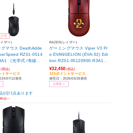
ング可
レイザー)
RAZER(レイザー)
グマウス DeathAdde
ゲーミングマウス Viper V3 Pr
peed RZ01-0514
o EVANGELION (EVA-02) Edi
R3A1 ［光学式 /有線／
tion RZ01-05120900-R3A1
ヤレス) /8ボタン /U
［光学式 /有線／無線(ワイヤ
1
¥32,450
(税込)
(税込)
レス) /6ボタン /USB］ 【86
イントサービス
325ポイントサービス
24/07/12発売
発売日：2026/03/26発売
4】
在庫限り
品が計1点あります
(税込)～