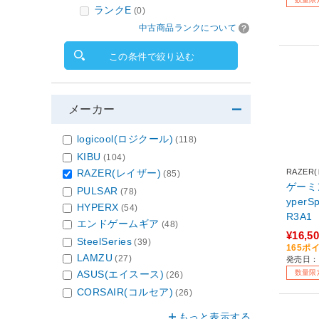
ランクE
(0)
中古商品ランクについて
この条件で絞り込む
メーカー
logicool(ロジクール)
(118)
KIBU
(104)
RAZER
RAZER(レイザー)
(85)
ゲーミン
PULSAR
(78)
yperSpeed RZ01
HYPERX
(54)
R3A1
エンドゲームギア
(48)
レス) /
¥16,5
SteelSeries
(39)
USB］
165ポ
LAMZU
(27)
発売日：2
数量限
ASUS(エイスース)
(26)
CORSAIR(コルセア)
(26)
もっと表示する