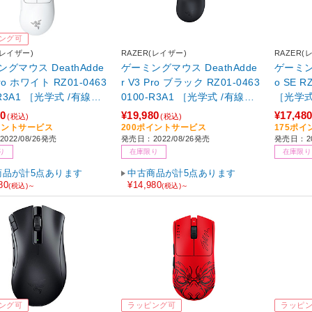
ング可
(レイザー)
RAZER(レイザー)
RAZER(
グマウス DeathAdde
ゲーミングマウス DeathAdde
ゲーミング
Pro ホワイト RZ01-0463
r V3 Pro ブラック RZ01-0463
o SE RZ01-04550100-R3A1
-R3A1 ［光学式 /有線／
0100-R3A1 ［光学式 /有線／
［光学式
イヤレス) /7ボタン /U
無線(ワイヤレス) /7ボタン /U
レス) /
80
¥19,980
¥17,48
(税込)
(税込)
SB］
4】
イントサービス
200ポイントサービス
175ポ
022/08/26発売
発売日：2022/08/26発売
発売日：20
り
在庫限り
在庫限り
商品が計5点あります
中古商品が計5点あります
80
¥14,980
(税込)～
(税込)～
ング可
ラッピング可
ラッピ