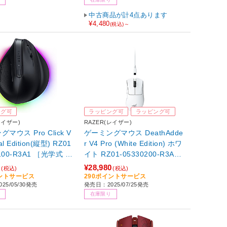
中古商品が計4点あります
¥4,480
(税込)～
ング可
ラッピング可
ラッピング可
レイザー)
RAZER(レイザー)
マウス Pro Click V
ゲーミングマウス DeathAdde
l Edition(縦型) RZ01
r V4 Pro (White Edition) ホワ
100-R3A1 ［光学式 /
イト RZ01-05330200-R3A1
線(ワイヤレス) /6ボ
［光学式 /有線／無線(ワイヤ
0
¥28,980
(税込)
(税込)
uetooth・USB］ 【86
レス) /6ボタン /USB］
イントサービス
290ポイントサービス
25/05/30発売
発売日：2025/07/25発売
在庫限り