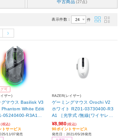
中古商品
(27点)
表示件数：
件
ング可
レイザー)
RAZER(レイザー)
マウス Basilisk V3
ゲーミングマウス Orochi V2
 Phantom White Editi
ホワイト RZ01-03730400-R3
1-05240400-R3A1
A1 ［光学式 /無線(ワイヤレ
 /有線／無線(ワイヤ
ス) /6ボタン /Bluetooth・US
0
¥8,980
(税込)
(税込)
1ボタン /Bluetooth・
B］
イントサービス
90ポイントサービス
25/11/07発売
発売日：2021/05/28発売
在庫限り