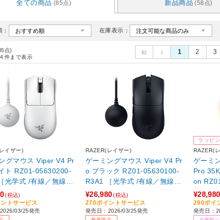
全ての商品
新品商品
(85点)
(58点)
順：
在庫表示：
85点)
1
2
3
4
件まで表示
ラッピ
(レイザー)
RAZER(レイザー)
RAZER(
グマウス Viper V4 Pr
ゲーミングマウス Viper V4 Pr
ゲーミング
ト RZ01-05630200-
o ブラック RZ01-05630100-
Pro 35K
 ［光学式 /有線／無線
R3A1 ［光学式 /有線／無線
on RZ0
レス) /6ボタン /USB］
(ワイヤレス) /6ボタン /USB］
［光学式
80
¥26,980
¥28,98
(税込)
(税込)
001】
【sof001】
レス) /1
イントサービス
270ポイントサービス
290ポ
026/03/25発売
発売日：2026/03/25発売
発売日：20
USB］
定
数量限定
在庫限り