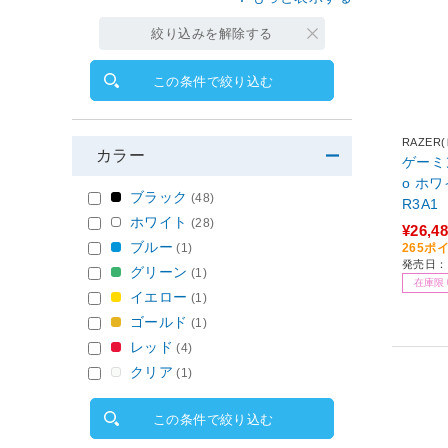
絞り込みを解除する
この条件で絞り込む
RAZER
カラー
ゲーミン
o ホワイ
ブラック
(48)
R3A1
ホワイト
(28)
(ワイヤ
¥26,4
ブルー
(1)
265ポ
発売日：2
グリーン
(1)
在庫限
イエロー
(1)
ゴールド
(1)
レッド
(4)
クリア
(1)
この条件で絞り込む