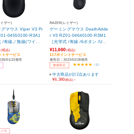
レイザー)
RAZER(レイザー)
マウス Viper V3 Pr
ゲーミングマウス DeathAdde
r V3 RZ01-04640100-R3M1
 /有線／無線(ワイヤ
［光学式 /有線 /6ボタン /US
6ボタン /USB］ 【86
B］ 【sof001】
0
¥11,660
(税込)
(税込)
イントサービス
117ポイントサービス
26/01/23発売
発売日：2023/02/28発売
（1）
数量限定
中古商品が計2点あります
¥6,380
(税込)～
ング可