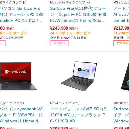
soft(マイクロソフト)
Microsoft(マイクロソフト)
MSI(エム
ソコン Surface Pro
Surface Pro(第11世代)デュー
ノートパソ
世代) デューン EP2-192
ン［Copilot+ PC /13.0型 有機
AI Ev
pilot+ PC /13.0型 /Wi
EL/Windows11 Home /Snapd
ummit-
11 Home(Arm版) /Sna
ragon X Elite /メモリ：16GB
099JP 
080
¥243,980
¥217,9
(税込)
(税込)
on X Elite /メモリ：16G
/SSD：512GB /Office Homea
Pro /in
08ポイントサービス
24,398ポイントサービス
21,79
024/12/10発売
発売日：2024/06/18発売
発売日：20
D：1TB /M365 (24か月)
ndBusiness /2024年6月モデ
リ：16G
り
在庫限り
数量限定
fice 選択可能 /2024年12
ル］ 【ペン・キーボード別
本語版キ
ル］
売】
モデル］ 
ook(ダイナブック)
NEC(エヌイーシー)
Microso
ソコン dynabook V8
ノートパソコン LAVIE SOL(S
Surfa
ルー P1V8WPBL ［1
1365/LAB) ムーンブラック P
イア ［Co
/Windows11 Home /inte
C-S1365LAB
Window
e i7 /メモリ：16GB /SS
on X P
000
¥208,780
¥184,5
(税込)
(税込)