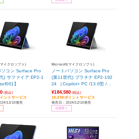
ーボード /2025年秋冬モデ
ル］
ft(マイクロソフト)
Microsoft(マイクロソフト)
コン Surface Pro
ノートパソコン Surface Pro
代) サファイア EP2-1
(第11世代) プラチナ EP2-192
sof001】
24 ［Copilot+ PC /13.0型 /Wi
ndows11 Home(Arm版) /Sna
80
¥184,580
(税込)
(税込)
pdragon X Plus /メモリ：16G
8ポイントサービス
18,458ポイントサービス
24/12/10発売
発売日：2024/12/10発売
B /SSD：512GB /M365 (24か
在庫限り
月) or Office 選択可能 /2024
年12月モデル］