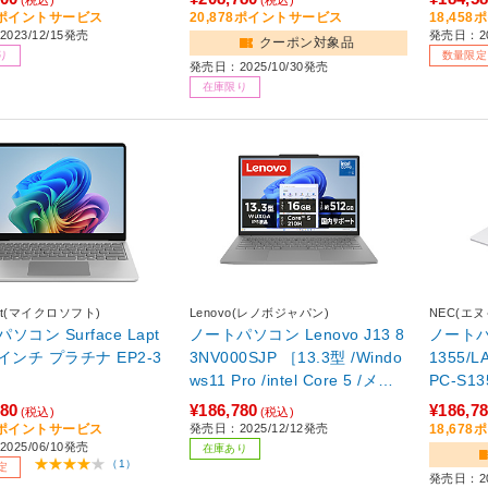
GB /Office Home and
D：512G
00ポイントサービス
20,878ポイントサービス
18,45
023/12/15発売
発売日：20
ness /日本語版キーボー
usine
クーポン対象品
り
数量限定
023年秋冬モデル］
【ペン
発売日：2025/10/30発売
of001】
在庫限り
soft(マイクロソフト)
Lenovo(レノボジャパン)
NEC(エ
ソコン Surface Lapt
ノートパソコン Lenovo J13 8
ノートパソ
3 インチ プラチナ EP2-3
3NV000SJP ［13.3型 /Windo
1355/
ws11 Pro /intel Core 5 /メモ
PC-S13
リ：16GB /SSD：512GB /Offi
dows11 
280
¥186,780
¥186,7
(税込)
(税込)
ce Home and Business /日本
メモリ：1
28ポイントサービス
発売日：2025/12/12発売
18,67
025/06/10発売
語版キーボード /2025年12月
/Office
在庫あり
（1）
定
モデル］
日本語版
発売日：20