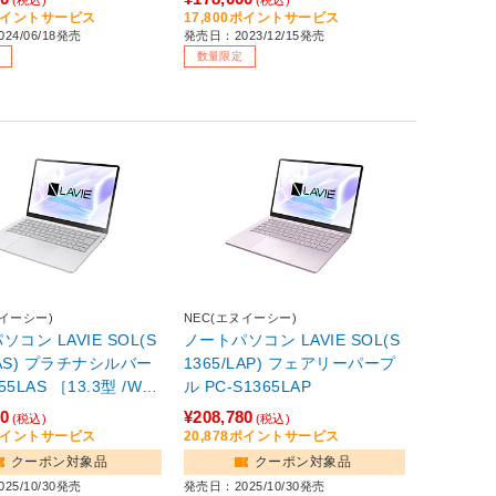
B /Office HomeandB
D：256GB /Office Home and
8ポイントサービス
17,800ポイントサービス
24/06/18発売
発売日：2023/12/15発売
ss /2024年6月モデル］
Business /日本語版キーボー
数量限定
・キーボード別売】【s
ド /2023年秋冬モデル］ 【sof
001】
ヌイーシー)
NEC(エヌイーシー)
コン LAVIE SOL(S
ノートパソコン LAVIE SOL(S
LAS) プラチナシルバー
1365/LAP) フェアリーパープ
55LAS ［13.3型 /Win
ル PC-S1365LAP
Home /intel Core i5 /
80
¥208,780
(税込)
(税込)
6GB /SSD：512GB
8ポイントサービス
20,878ポイントサービス
 Home and Business /
クーポン対象品
クーポン対象品
キーボード /2025年
25/10/30発売
発売日：2025/10/30発売