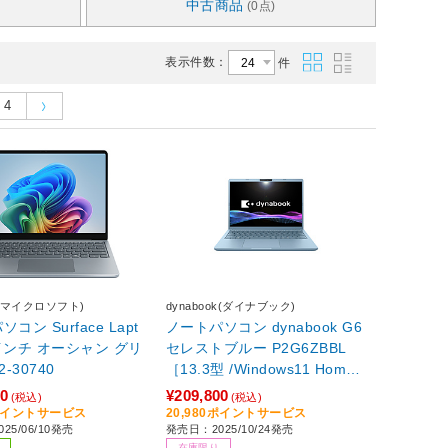
中古商品
(0点)
表示件数：
件
4
ft(マイクロソフト)
dynabook(ダイナブック)
コン Surface Lapt
ノートパソコン dynabook G6
3 インチ オーシャン グリ
セレストブルー P2G6ZBBL
2-30740
［13.3型 /Windows11 Home /
intel Core Ultra 5 /メモリ：16
80
¥209,800
(税込)
(税込)
GB /SSD：512GB /Office Ho
8ポイントサービス
20,980ポイントサービス
25/06/10発売
発売日：2025/10/24発売
me and Business /日本語版キ
在庫限り