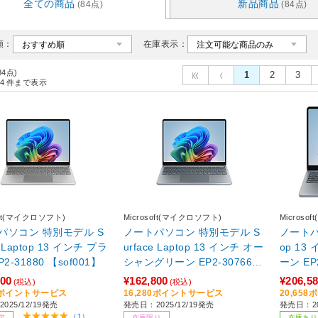
全ての商品
新品商品
(84点)
(84点)
順：
在庫表示：
84点)
1
2
3
4
件まで表示
soft(マイクロソフト)
Microsoft(マイクロソフト)
Microso
パソコン 特別モデル S
ノートパソコン 特別モデル S
ノートパソ
e Laptop 13 インチ プラ
urface Laptop 13 インチ オー
op 1
2-31880 【sof001】
シャングリーン EP2-30766
ーン EP
【sof001】
800
¥162,800
¥206,5
(税込)
(税込)
80ポイントサービス
16,280ポイントサービス
20,65
025/12/19発売
発売日：2025/12/19発売
発売日：20
（1）
定
在庫限り
在庫あり