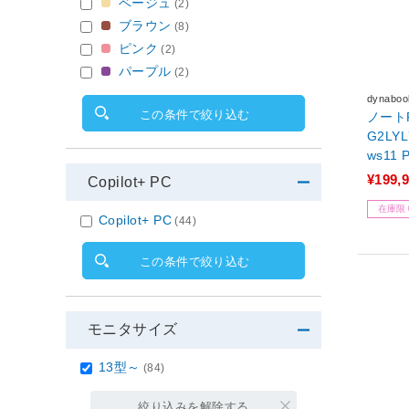
ベージュ
(2)
ブラウン
(8)
ピンク
(2)
パープル
(2)
dynab
この条件で絞り込む
ノートPC
G2LYL
ws11 P
リ：16G
¥199,
Copilot+ PC
ce Ho
在庫限
産完了
Copilot+ PC
(44)
この条件で絞り込む
モニタサイズ
13型～
(84)
絞り込みを解除する