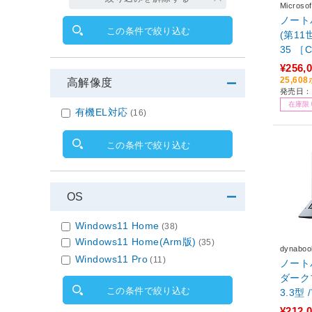
Micro
ノートパ
この条件で絞り込む
(第11
35 ［Co
ndows
¥256,
pdrag
25,6
高解像度
発売日：2
B /SS
在庫限
or Of
有機EL対応
(16)
月モデ
この条件で絞り込む
OS
Windows11 Home
(38)
Windows11 Home(Arm版)
(35)
dynab
Windows11 Pro
(11)
ノートパ
ダークブ
この条件で絞り込む
3.3型 
l Cor
¥212,