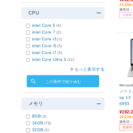
D：512
21,2
発売日：2
Busi
CPU
在庫限
ド /2
intel Core 5
(4)
intel Core 7
(2)
intel Core i3
(1)
intel Core i5
(5)
intel Core i7
(5)
intel Core Ultra 5
(12)
もっと表示する
この条件で絞り込む
Micro
ノートパ
op 1
メモリ
6993
¥192,
8GB
(3)
19,2
発売日：2
16GB
(78)
数量限
32GB
(3)