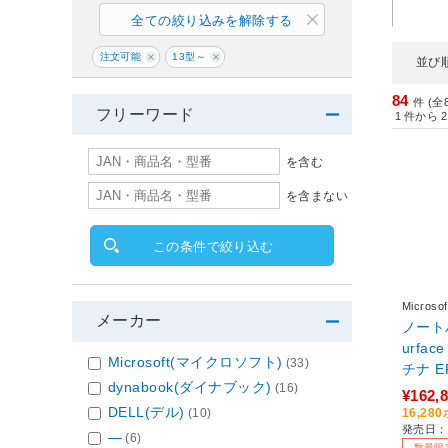
全ての絞り込みを解除する
注文可能
13型～
並び
84
件 (全
フリーワード
1
件から
2
を含む
を含まない
この条件で絞り込む
Micro
メーカー
ノート
urfac
Microsoft(マイクロソフト)
(33)
チナ EP
dynabook(ダイナブック)
(16)
¥162,
DELL(デル)
16,2
(10)
発売日：2
―
(6)
数量限