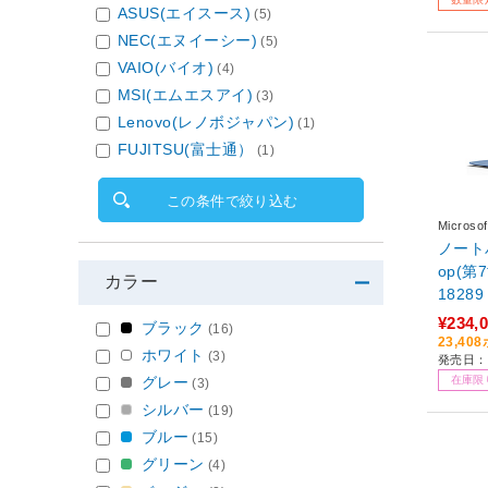
ASUS(エイスース)
(5)
NEC(エヌイーシー)
(5)
VAIO(バイオ)
(4)
MSI(エムエスアイ)
(3)
Lenovo(レノボジャパン)
(1)
FUJITSU(富士通）
(1)
この条件で絞り込む
Micro
ノートパ
op(第
カラー
18289
¥234,
ブラック
(16)
23,4
ホワイト
(3)
発売日：2
在庫限
グレー
(3)
シルバー
(19)
ブルー
(15)
グリーン
(4)