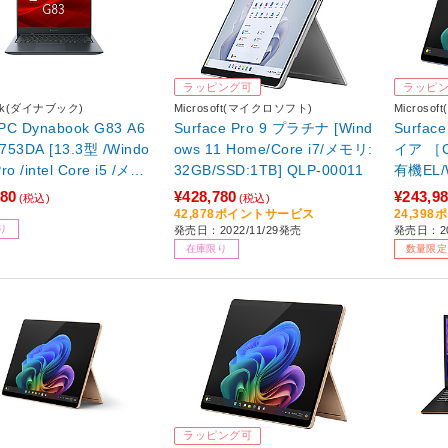
ラッピング可
ラッピ
ook(ダイナブック)
Microsoft(マイクロソフト)
Microso
 Dynabook G83 A6
Surface Pro 9 プラチナ [Wind
Surfa
753DA [13.3型 /Windo
ows 11 Home/Core i7/メモリ:
イア ［Co
ro /intel Core i5 /メモ
32GB/SSD:1TB] QLP-00011
有機EL/W
B /SSD：256GB /Offi
apdrag
980
¥428,780
¥243,9
(税込)
(税込)
me and Business]【生
GB /SS
42,878ポイントサービス
24,39
り
発売日：2022/11/29発売
発売日：20
品】
meandB
在庫限り
数量限定
モデル
別売】【
ラッピング可