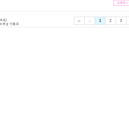
秋冬モ
在庫限り
84点)
1
2
3
4
件まで表示