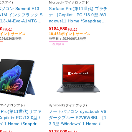
エスアイ)
Microsoft(マイクロソフト)
コン Summit E13
Surface Pro(第11世代) プラチ
o A1M インクブラック S
ナ ［Copilot+ PC /13.0型 /Wi
E13-AI-Evo-A1MTG-4
ndows11 Home /Snapdragon
［13.3型 /Windows11
X Plus /メモリ：16GB /SS
80
¥184,580
(税込)
(税込)
tel Core Ultra 7 /メモ
D：512GB /Office HomeandB
8ポイントサービス
18,458ポイントサービス
24/03/08発売
発売日：2024/06/18発売
B /SSD：512GB /日
usiness /2024年6月モデル］
在庫限り
ーボード /2024年3月
【ペン・キーボード別売】
【sof001】
ft(マイクロソフト)
dynabook(ダイナブック)
ce Pro(第11世代)サファ
ノートパソコン dynabook V6
pilot+ PC /13.0型 /
ダークブルー P2V6WBBL ［1
s11 Home /Snapdrag
3.3型 /Windows11 Home /inte
lus /メモリ：16GB /SS
l Core i5 /メモリ：16GB /SS
80
¥178,000
(税込)
(税込)