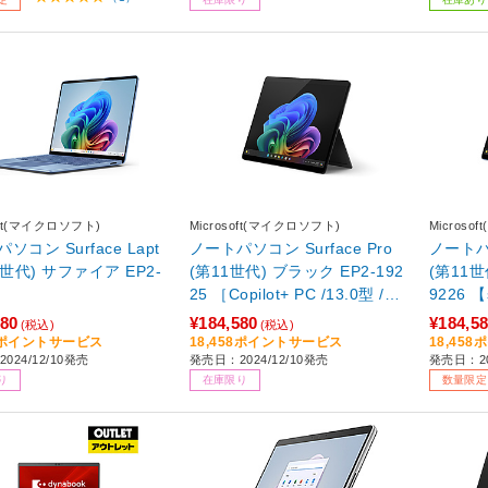
soft(マイクロソフト)
Microsoft(マイクロソフト)
Microso
ソコン Surface Lapt
ノートパソコン Surface Pro
ノートパソ
7世代) サファイア EP2-
(第11世代) ブラック EP2-192
(第11世
25 ［Copilot+ PC /13.0型 /Wi
9226 【
ndows11 Home(Arm版) /Sna
080
¥184,580
¥184,5
(税込)
(税込)
pdragon X Plus /メモリ：16G
08ポイントサービス
18,458ポイントサービス
18,45
024/12/10発売
発売日：2024/12/10発売
発売日：20
B /SSD：512GB /M365 (24か
り
在庫限り
数量限定
月) or Office 選択可能 /2024
年12月モデル］