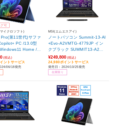
ング可
ft(マイクロソフト)
MSI(エムエスアイ)
ce Pro(第11世代)サファ
ノートパソコン Summit-13-AI
pilot+ PC /13.0型
+Evo-A2VMTG-4779JP イン
indows11 Home /Sn
クブラック SUMMIT13-A2VM
on X Elite /メモリ：16
TG-4779JP ［13.3型 /Windo
80
¥249,800
(税込)
(税込)
D：512GB /Office Ho
ws11 Pro /intel Core Ultra 7 /
8ポイントサービス
24,980ポイントサービス
24/06/18発売
発売日：2024/10/25発売
usiness /2024年6月
メモリ：32GB /SSD：1TB /日
在庫限り
］ 【ペン・キーボード
本語版キーボード /2024年10
864】
月モデル］