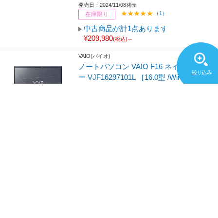
発売日：2024/11/08発売
（1）
在庫限り
中古商品が計1点あります
¥209,980
(税込)～
VAIO(バイオ)
ノートパソコン VAIO F16 ネイビーブル
ー VJF16297101L ［16.0型 /Windows11
Home /intel Core 7 /メモリ：16GB /SS
D：512GB /Office Home and Business /
日本語版キーボード /2025年8月モデル］
¥229,800
(税込)
ポイント：2,298
発売日：2025/08/08発売
お取り寄せ
VAIO(バイオ)
ノートパソコン VAIO F16 ネイビーブル
ー VJF16295104L ［16.0型 /Windows11
Home /intel Core 5 /メモリ：16GB /SS