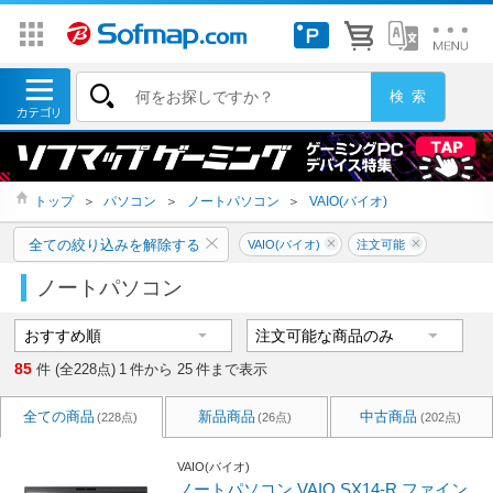
トップ
＞
パソコン
＞
ノートパソコン
＞
VAIO(バイオ)
全ての絞り込みを解除する
VAIO(バイオ)
注文可能
ノートパソコン
85
件 (全228点)
1
件から
25
件まで表示
全ての商品
新品商品
中古商品
(228点)
(26点)
(202点)
VAIO(バイオ)
ノートパソコン VAIO SX14-R ファイン