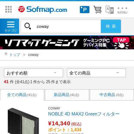
トップ
＞
coway
41
件 (全41点)
1
件から
25
件まで表示
全ての商品
新品商品
中古商品
(41点)
(41点)
(0点)
COWAY
NOBLE 4D MAX2 Greenフィルター
¥14,340
(税込)
ポイント：1,434