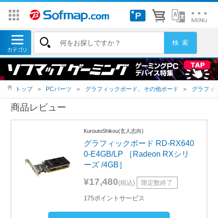
トップ
＞
PCパーツ
＞
グラフィックボード、その他ボード
＞
グラフィ
商品レビュー
KuroutoShikou(玄人志向)
グラフィックボード RD-RX640
0-E4GB/LP ［Radeon RXシリ
ーズ /4GB］
¥17,480
(税込)
限定数終了
175ポイントサービス