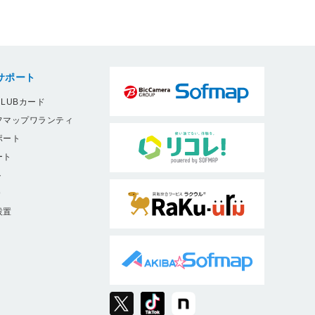
サポート
LUBカード
フマップワランティ
ポート
ート
ト
9
設置