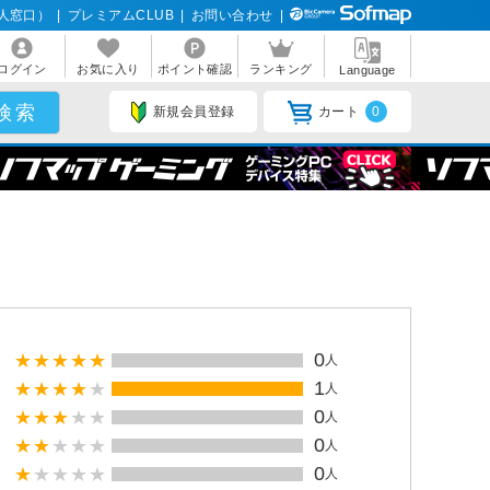
人窓口）
|
プレミアムCLUB
|
お問い合わせ
|
ログイン
お気に入り
ポイント確認
ランキング
Language
新規会員登録
カート
0
0
人
1
人
0
人
0
人
0
人