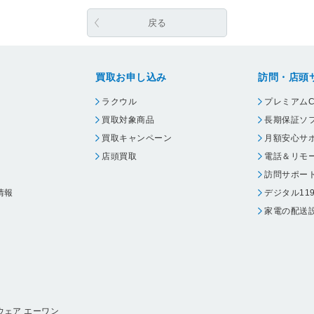
戻る
買取お申し込み
訪問・店頭
ラクウル
プレミアムC
買取対象商品
長期保証ソ
買取キャンペーン
月額安心サ
店頭買取
電話＆リモ
訪問サポー
情報
デジタル11
家電の配送
ウェア エーワン