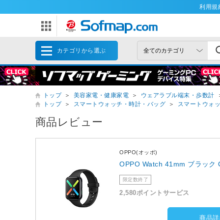
利用規
カテゴリから選ぶ
トップ
＞
美容家電・健康家電
＞
ウェアラブル端末・歩数計
トップ
＞
スマートウォッチ・時計・バッグ
＞
スマートウォ
商品レビュー
OPPO(オッポ)
OPPO Watch 41mm ブラック
限定数終了
2,580ポイントサービス
商品詳