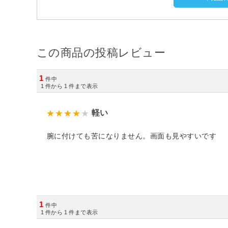
この商品の投稿レビュー
1
件中
1
件から
1
件まで表示
軽い
腕に付けても苦になりません。画面も見やすいです
1
件中
1
件から
1
件まで表示