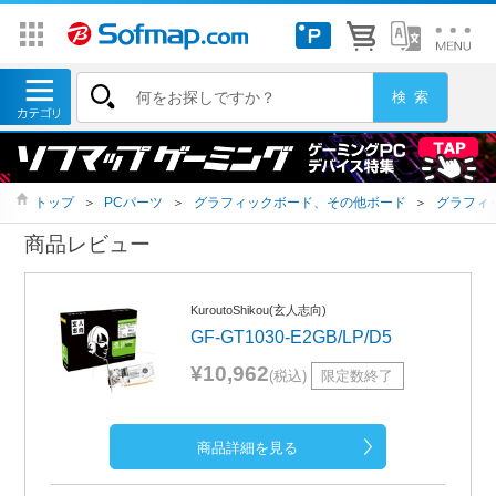
トップ
＞
PCパーツ
＞
グラフィックボード、その他ボード
＞
グラフィ
商品レビュー
KuroutoShikou(玄人志向)
GF-GT1030-E2GB/LP/D5
¥10,962
(税込)
限定数終了
商品詳細を見る