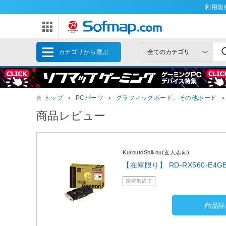
利用規
カテゴリから選ぶ
トップ
＞
PCパーツ
＞
グラフィックボード、その他ボード
＞
商品レビュー
KuroutoShikou(玄人志向)
【在庫限り】 RD-RX560-E4GB
限定数終了
商品詳