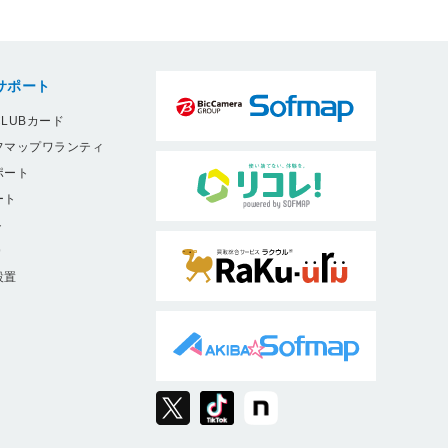
サポート
LUBカード
フマップワランティ
ポート
ート
ト
9
設置