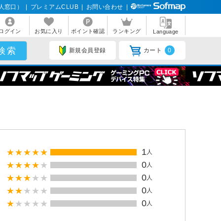
人窓口）
|
プレミアムCLUB
|
お問い合わせ
|
ログイン
お気に入り
ポイント確認
ランキング
Language
新規会員登録
カート
0
1
人
0
人
0
人
0
人
0
人