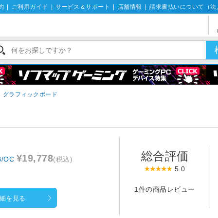
約
|
ご利用ガイド
|
サービス＆サポート
|
店舗情報
|
請求書払いについて（法
グラフィックボード
総合評価
¥19,778
/OC
(税込)
5.0
1件の商品レビュー
細を見る