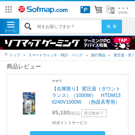
トップ
＞
スマートウォッチ・時計・バッグ
＞
旅行用品
＞
変圧器・変
商品レビュー
ヤザワ
【在庫限り】 変圧器（ダウント
ランス）（1000W） HTDM13
0240V1000W （熱器具専用）
¥5,180
(税込)
限定数終了
52ポイントサービス