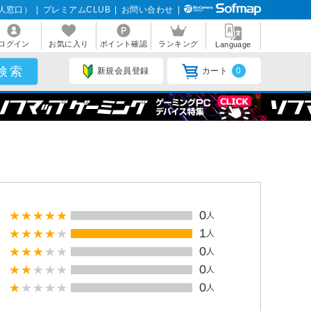
人窓口）
|
プレミアムCLUB
|
お問い合わせ
|
ログイン
お気に入り
ポイント確認
ランキング
Language
新規会員登録
カート
0
0
人
1
人
0
人
0
人
0
人