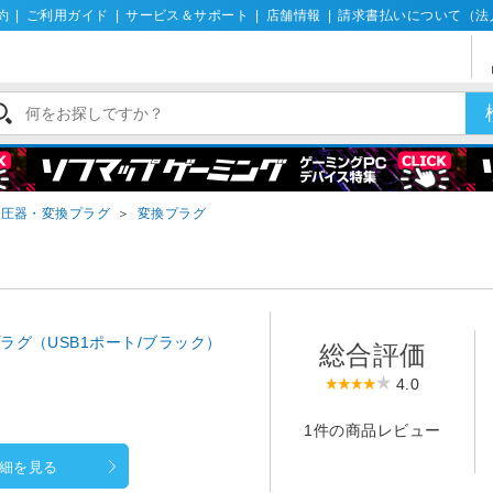
約
|
ご利用ガイド
|
サービス＆サポート
|
店舗情報
|
請求書払いについて（法
変圧器・変換プラグ
＞
変換プラグ
ラグ（USB1ポート/ブラック）
総合評価
4.0
1件の商品レビュー
細を見る