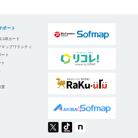
サポート
LUBカード
フマップワランティ
ポート
ート
ト
9
設置