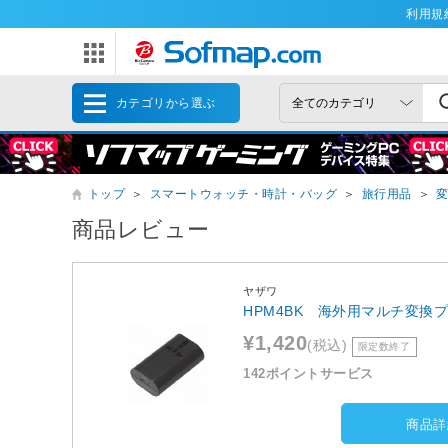
利用規
カテゴリから選ぶ
トップ
＞
スマートウォッチ・時計・バッグ
＞
旅行用品
＞
商品レビュー
ヤザワ
HPM4BK 海外用マルチ変換プ
¥1,420
(税込)
限定数終了
142ポイントサービス
商品詳