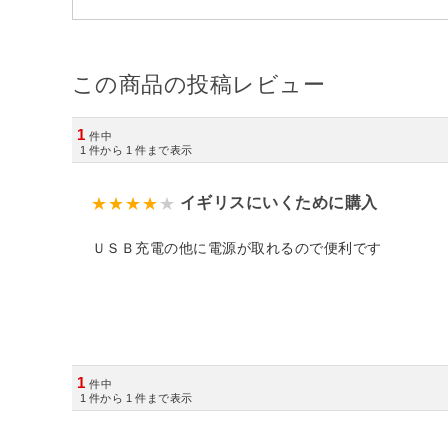
この商品の投稿レビュー
1
件中
1
件から
1
件まで表示
イギリスにいくために購入
ＵＳＢ充電の他に電源が取れるので便利です
1
件中
1
件から
1
件まで表示