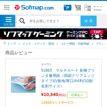
トップ
＞
インク・メディア・電池
＞
コピー用紙・印刷用紙
＞
プリン
商品レビュー
エーワン
51863 マルチカード 各種プリ
ンタ兼用紙（両面クリアエッジ
タイプ/白無地/厚口/A4判/10面/
名刺サイズ）
¥10,340
(税込)
在庫あり
1,034ポイントサービス