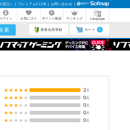
人窓口）
|
プレミアムCLUB
|
お問い合わせ
|
ログイン
お気に入り
ポイント確認
ランキング
Language
新規会員登録
カート
0
2
人
0
人
0
人
0
人
0
人