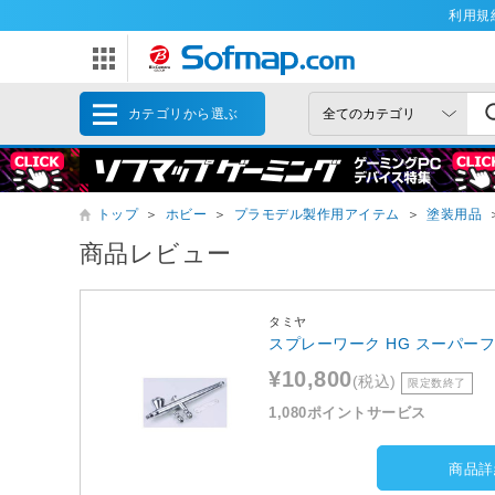
利用規
カテゴリから選ぶ
トップ
＞
ホビー
＞
プラモデル製作用アイテム
＞
塗装用品
商品レビュー
タミヤ
スプレーワーク HG スーパー
¥10,800
(税込)
限定数終了
1,080ポイントサービス
商品詳