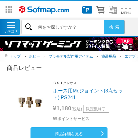
トップ
＞
ホビー
＞
プラモデル製作用アイテム
＞
塗装用品
＞
エアブ
商品レビュー
ＧＳＩクレオス
ホース用Mr.ジョイント(3点セッ
ト) PS241
¥1,180
(税込)
限定数終了
59ポイントサービス
商品詳細を見る