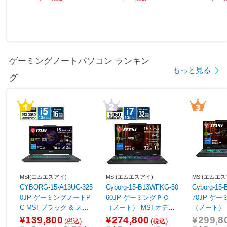
ゲーミングノートパソコン ランキン
もっと見る
グ
MSI(エムエスアイ)
MSI(エムエスアイ)
MSI(エムエス
CYBORG-15-A13UC-325
Cyborg-15-B13WFKG-50
Cyborg-15
0JP ゲーミングノートP
60JP ゲーミングＰＣ
70JP ゲ
C MSI ブラック & スケ
（ノート） MSI オデッ
（ノート） オデッセイ
ルトン ［15.6型 /Window
セイグレイ & スケルトン
レイ & スケ
¥139,800
¥274,800
¥299,8
(税込)
(税込)