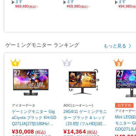
ます
ます
ます
¥68,480
¥69,980
¥84,980
(税込)～
(税込)～
(
ゲーミングモニター ランキング
もっと見る
おすすめ
アイオーデータ
AOC(エーオーシー)
アイオーデー
ゲーミングモニター Gig
24G4/11 ゲーミングモニ
Mini LE
aCrysta ブラック KH-GD
ター ブラック & レッド
モニター Gig
Q271JA[27型/180Hz/WQ
［23.8型 /フルHD(1920×
GDQ271J
HD/AHVAパネル]
1080) /ワイド /180Hz］
¥30,008
¥14,364
(税込)
(税込)
［27型/WQH