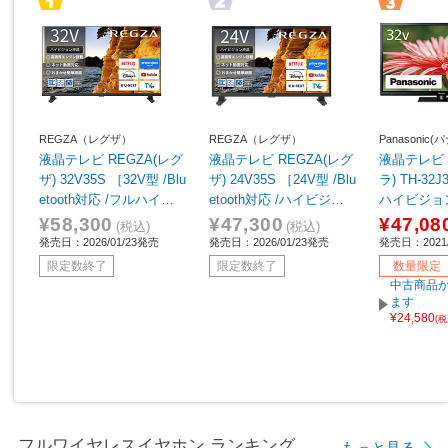
REGZA（レグザ）
REGZA（レグザ）
Panasonic
液晶テレビ REGZA(レグ
液晶テレビ REGZA(レグ
液晶テレビ 
ザ) 32V35S ［32V型 /Blu
ザ) 24V35S ［24V型 /Blu
ラ) TH-32J
etooth対応 /フルハイビ
etooth対応 /ハイビジョ
ハイビジョ
ジョン /YouTube対応］
ン /YouTube対応］
¥58,300
¥47,300
¥47,08
(税込)
(税込)
発売日：2026/01/23発売
発売日：2026/01/23発売
発売日：2021/
限定数終了
限定数終了
数量限定
中古商品が
ます
¥24,580
(
フルワイヤレスイヤホン ランキング
もっと見る