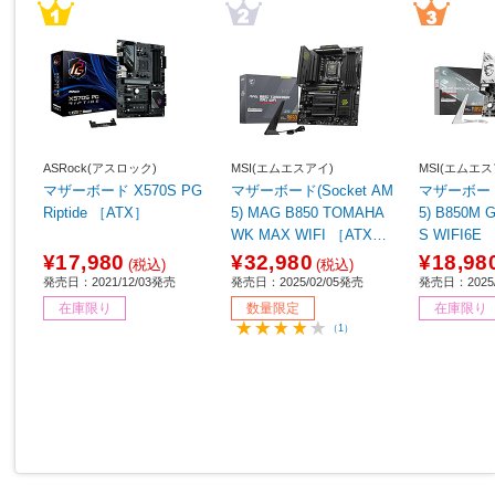
ASRock(アスロック)
MSI(エムエスアイ)
MSI(エムエス
マザーボード X570S PG
マザーボード(Socket AM
マザーボード(
Riptide ［ATX］
5) MAG B850 TOMAHA
5) B850M GAMING PLU
WK MAX WIFI ［ATX］
S WIFI6E 
【sof001】
¥17,980
¥32,980
¥18,98
(税込)
(税込)
発売日：2021/12/03発売
発売日：2025/02/05発売
発売日：2025/
在庫限り
数量限定
在庫限り
（1）