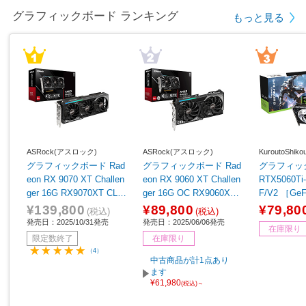
グラフィックボード ランキング
もっと見る
ASRock(アスロック)
ASRock(アスロック)
KuroutoShi
グラフィックボード Rad
グラフィックボード Rad
グラフィックボ
eon RX 9070 XT Challen
eon RX 9060 XT Challen
RTX5060Ti
ger 16G RX9070XT CL 1
ger 16G OC RX9060XT
F/V2 ［Ge
6G ［Radeon RXシリー
CL 16GO ［Radeon RX
リーズ /8G
¥139,800
¥89,800
¥79,80
(税込)
(税込)
ズ /16GB］
シリーズ /16GB］
発売日：2025/10/31発売
発売日：2025/06/06発売
在庫限り
限定数終了
在庫限り
（4）
中古商品が計1点あり
ます
¥61,980
(税込)～