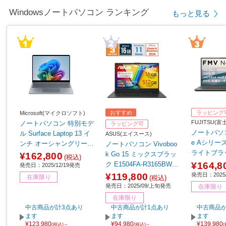
Windowsノートパソコン ランキング
もっと見る
おすすめ
ラッピング
Microsoft(マイクロソフト)
FUJITSU(
ノートパソコン 特別モデ
ラッピング可
ノートパソコ
ル Surface Laptop 13 イ
ASUS(エイスース)
e Aシリーズ 
ンチ オーシャングリーン
ノートパソコン Vivoboo
ライトブラッ
EP2-30766 【sof001】
k Go 15 ミックスブラッ
¥162,800
(税込)
K3BB
¥164,8
ク E1504FA-R3165BWS
発売日：2025/12/19発売
［15.6型 /Windows11 Ho
発売日：2025/
¥119,800
在庫限り
(税込)
me /AMD Ryzen 3 /メモ
発売日：2025/09/上旬発売
在庫限り
リ：16GB /SSD：512GB
在庫限り
/Office Home and Busine
中古商品が計3点あり
中古商品が計1点あり
中古商品が
ss /日本語版キーボード /
ます
ます
ます
¥123,980
¥94,980
¥139,980
2025年9月モデル］
(税込)～
(税込)～