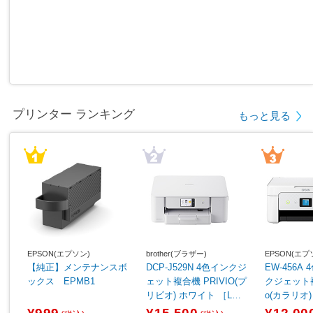
プリンター ランキング
もっと見る
EPSON(エプソン)
brother(ブラザー)
EPSON(エプ
【純正】メンテナンスボ
DCP-J529N 4色インクジ
EW-456A
ックス EPMB1
ェット複合機 PRIVIO(プ
クジェット複合
リビオ) ホワイト ［L判
o(カラリオ
～A4］
［カード／