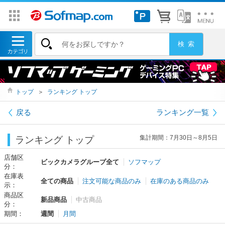
トップ
＞
ランキング トップ
戻る
ランキング一覧
集計期間：7月30日～8月5日
ランキング トップ
店舗区
ビックカメラグループ全て
ソフマップ
分：
在庫表
全ての商品
注文可能な商品のみ
在庫のある商品のみ
示：
商品区
新品商品
中古商品
分：
期間：
週間
月間