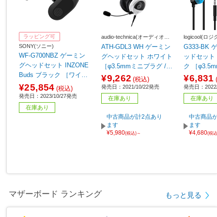
ラッピング可
audio-technica(オーディオテ
logicool(ロ
クニカ)
SONY(ソニー)
ATH-GDL3 WH ゲーミン
G333-BK
WF-G700NBZ ゲーミン
グヘッドセット ホワイト
ッドセット 
グヘッドセット INZONE
［φ3.5mmミニプラグ /両
ク ［φ3.
Buds ブラック ［ワイヤ
耳 /ヘッドバンドタイ
＋USB-C 
¥9,262
¥6,831
(税込)
レス（Bluetooth＋USB-
プ］
タイプ］ 【
¥25,854
発売日：2021/10/22発売
発売日：2022/
(税込)
C） /両耳 /イヤホンタイ
発売日：2023/10/27発売
在庫あり
在庫あり
プ］
在庫あり
中古商品が計2点あり
中古商品が
ます
ます
¥5,980
¥4,680
(税込)～
(税
マザーボード ランキング
もっと見る