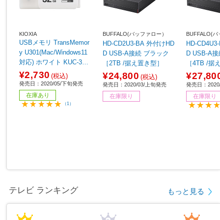
KIOXIA
BUFFALO(バッファロー）
BUFFALO
USBメモリ TransMemor
HD-CD2U3-BA 外付けHD
HD-CD4U
y U301(Mac/Windows11
D USB-A接続 ブラック
D USB-A接続 ブ
対応) ホワイト KUC-3A0
［2TB /据え置き型］
［4TB /
32GW ［32GB /USB Typ
64】
¥2,730
¥24,800
¥27,80
(税込)
(税込)
eA /USB3.2 /キャップ
発売日：2020/05/下旬発売
発売日：2020/03/上旬発売
発売日：2020
式］
在庫あり
在庫限り
在庫限り
（1）
テレビ ランキング
もっと見る