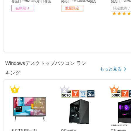
s11 Home /intel Core i5 /
［15.6型 /Windows11 Ho
6型 /Window
発売日：2026年2月3日発売
発売日：2026/04/24発売
発売日：2026/
メモリ：16GB /SSD：51
me /intel Core i7 /メモ
ntel Core
在庫限り
数量限定
限定数終了
2GB /日本語版キーボー
リ：32GB /SSD：1TB /
GB /SSD
ド /2026年1月モデル］
日本語版キーボード /202
版キーボード
6年4月モデル］ 【sof00
モデル］
1】
Windowsデスクトップパソコン ラン
もっと見る
キング
FUJITSU(富士通）
OZgaming
OZgaming