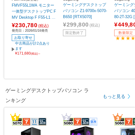
ゲーミングデスクトップ
ゲーミング
FMVF55L1WA モニター
パソコン Z1-9700x-5070-
パソコン 40D
一体型デスクトップPC F
B650 [RTX5070]
80-2T-32G 
MV Desktop F F55-L1 ホ
【sof001】
ワイト ［23.8型 /Window
¥299,800
¥449,8
¥230,780
(税込)
(税込)
s11 Home /AMD Ryzen5
発売日：2026/01/16発売
限定数終了
数量限定
/メモリ：16GB /SSD：5
お取り寄せ
12GB /Microsoft 365 Per
中古商品が計2点あり
sonal /2026年1月モデ
ます
¥171,680
ル］
(税込)～
ゲーミングデスクトップパソコン ラ
もっと見る
ンキング