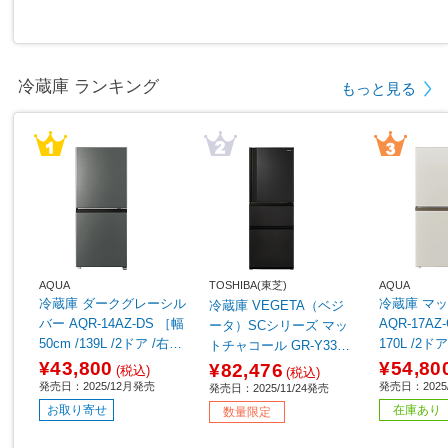
冷蔵庫 ランキング
もっと見る
AQUA
TOSHIBA(東芝)
AQUA
冷蔵庫 ダークグレーシル
冷蔵庫 マットグレージュ
冷蔵庫 VEGETA（ベジ
バー AQR-14AZ-DS ［幅
AQR-17AZ
ータ）SCシリーズ マッ
50cm /139L /2ドア /右開
170L /2
トチャコール GR-Y33SC
きタイプ /2025年］
プ /2025年
(KZ) ［幅60cm /326L /3
¥43,800
¥54,80
¥82,476
(税込)
(税込)
ドア /右開きタイプ /202
発売日：2025/12月発売
発売日：2025
発売日：2025/11/24発売
5年］【基本設置料金セ
お取り寄せ
在庫あり
数量限定
ット】