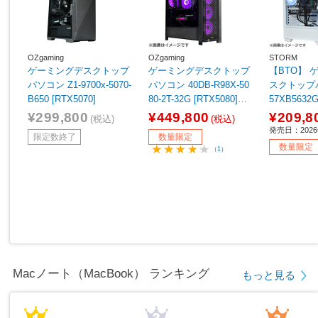
OZgaming
OZgaming
STORM
ゲーミングデスクトップ
ゲーミングデスクトップ
【BTO】 
パソコン Z1-9700x-5070-
パソコン 40DB-R98X-50
スクトップパ
B650 [RTX5070]
80-2T-32G [RTX5080]
57XB5632G
【sof001】
060 8GB] 
¥299,800
¥449,800
¥209,8
(税込)
(税込)
発売日：202
限定数終了
数量限定
数量限定
（1）
Macノート（MacBook） ランキング
もっと見る