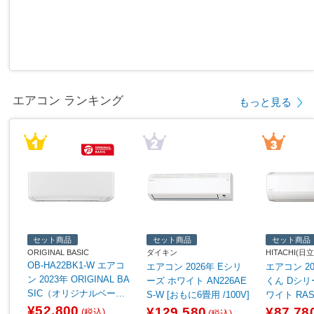
エアコン ランキング
もっと見る
セット商品
セット商品
セット商品
ORIGINAL BASIC
ダイキン
HITACHI(日立
OB-HA22BK1-W エアコ
エアコン 2026年 Eシリ
エアコン 2
ン 2023年 ORIGINAL BA
ーズ ホワイト AN226AE
くん Dシリ
SIC（オリジナルベーシ
S-W [おもに6畳用 /100V]
ワイト RAS-
ック） ホワイト [おもに
[おもに6畳用 
¥52,800
¥129,580
¥87,78
(税込)
(税込)