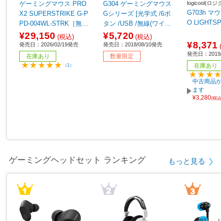
logicool(ロ
ゲーミングマウス PRO
G304 ゲーミングマウス
G703h マウ
X2 SUPERSTRIKE G-P
Gシリーズ [光学式 /6ボ
O LIGHTS
PD-004WL-STRK［無線
タン /USB /無線(ワイヤ
(ワイヤレス) /5ボタン /U
レス)] 【sof001】
¥29,150
¥5,720
(税込)
(税込)
SB ］
¥8,371
発売日：2026/02/19発売
発売日：2018/08/10発売
発売日：2019/
在庫あり
数量限定
在庫あり
（1）
中古商品が
ます
¥3,280
(税
ゲーミングヘッドセット ランキング
もっと見る