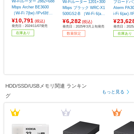
Wi-Fiルーター 2882+688
Wi-Fiルーター 1201+300
ブロードバ
Mbps Archer BE3600
Mbps ブラック WRC-X1
Aterm PA3000D4AX ［W
［Wi-Fi 7(be) /IPv6対
500GS2-B ［Wi-Fi 6(ax)
i-Fi 6(ax)
応］
/IPv6対応］ 【sof001】
¥10,791
¥6,282
¥23,62
(税込)
(税込)
発売日：2024/11/07発売
発売日：2025年3月上旬発売
発売日：2025/
在庫あり
数量限定
在庫あり
HDD/SSD/USBメモリ関連 ランキン
もっと見る
グ