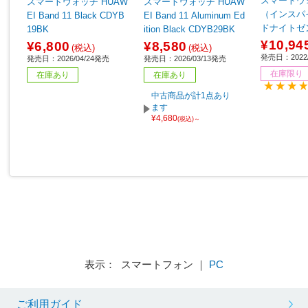
スマートウォッ
スマートウォッチ HUAW
スマートウォッチ HUAW
（インスパイア
EI Band 11 Black CDYB
EI Band 11 Aluminum Ed
ドナイトゼン
19BK
ition Black CDYB29BK
K-FRCJK
¥10,94
¥6,800
¥8,580
(税込)
(税込)
発売日：2022/
発売日：2026/04/24発売
発売日：2026/03/13発売
在庫限り
在庫あり
在庫あり
中古商品が計1点あり
ます
¥4,680
(税込)～
表示： スマートフォン ｜
PC
ご利用ガイド