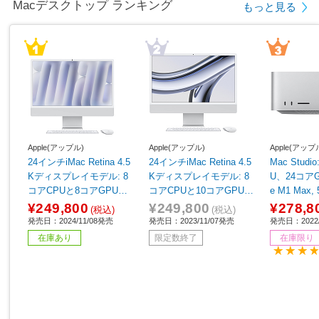
Macデスクトップ ランキング
もっと見る
Apple(アップル)
Apple(アップル)
Apple(アップ
24インチiMac Retina 4.5
24インチiMac Retina 4.5
Mac Studi
Kディスプレイモデル: 8
Kディスプレイモデル: 8
U、24コアG
コアCPUと8コアGPUを
コアCPUと10コアGPUを
e M1 Max,
搭載したApple M4チッ
搭載したApple M3チッ
¥249,800
¥249,800
¥278,8
(税込)
(税込)
プ, 16GB, 256GB SSD -
プ, 512GB SSD - シルバ
発売日：2024/11/08発売
発売日：2023/11/07発売
発売日：2022/
シルバー シルバー MWU
ー シルバー MQRK3J/A
在庫あり
限定数終了
在庫限り
C3J/A
［23.5型 /Apple M3 /メ
モリ：8GB /SSD：512G
B /2023年11月モデル］