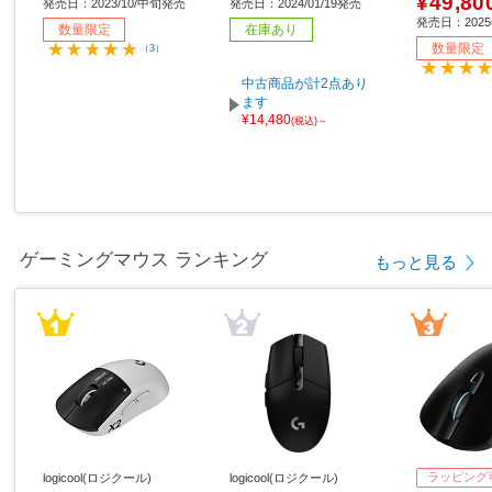
¥49,80
発売日：2023/10/中旬発売
発売日：2024/01/19発売
0）/200H
発売日：202
数量限定
在庫あり
属］
数量限定
（3）
中古商品が計2点あり
ます
¥14,480
(税込)～
ゲーミングマウス ランキング
もっと見る
ラッピング
logicool(ロジクール)
logicool(ロジクール)