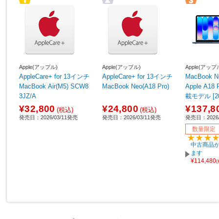
Apple(アップル)
Apple(アップル)
Apple(アップ
AppleCare+ for 13インチ
AppleCare+ for 13インチ
MacBook Neo 1
MacBook Air(M5) SCW8
MacBook Neo(A18 Pro)
Apple A1
3JZ/A
載モデル [
ル/SSD 5
¥32,800
¥24,800
¥137,8
(税込)
(税込)
GB/6コア
発売日：2026/03/11発売
発売日：2026/03/11発売
発売日：2026/
PU] インデ
数量限定
J/A 【sof0
中古商品が
ます
¥114,480