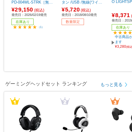
O LIGHTS
PD-004WL-STRK［無線
タン /USB /無線(ワイヤ
(ワイヤレス) /5ボタン /U
レス)] 【sof001】
¥29,150
¥5,720
(税込)
(税込)
SB ］
¥8,371
発売日：2026/02/19発売
発売日：2018/08/10発売
発売日：2019/
在庫あり
数量限定
在庫あり
（1）
中古商品が
ます
¥3,280
(税
ゲーミングヘッドセット ランキング
もっと見る