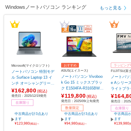
Windowsノートパソコン ランキング
もっと見る
おすすめ
ラッピング
Microsoft(マイクロソフト)
ASUS(エイスース)
FUJITSU(
ノートパソコン 特別モデ
ノートパソコン Vivoboo
ノートパソコ
ル Surface Laptop 13 イ
k Go 15 ミックスブラッ
e Aシリーズ 
ンチ オーシャングリーン
ク E1504FA-R3165BWS
ライトブラッ
EP2-30766 【sof001】
¥162,800
(税込)
［15.6型 /Windows11 Ho
K3BB
¥119,800
¥164,8
発売日：2025/12/19発売
(税込)
me /AMD Ryzen 3 /メモ
発売日：2025/09/上旬発売
発売日：2025/
在庫限り
リ：16GB /SSD：512GB
数量限定
在庫限り
/Office Home and Busine
中古商品が計3点あり
中古商品が計3点あり
中古商品が
ss /日本語版キーボード /
ます
ます
ます
2025年9月モデル］ 【so
¥123,980
¥94,980
¥139,980
(税込)～
(税込)～
f001】