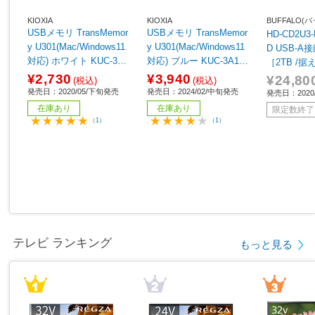
KIOXIA
KIOXIA
BUFFALO
USBメモリ TransMemor
USBメモリ TransMemor
HD-CD2U
y U301(Mac/Windows11
y U301(Mac/Windows11
D USB-A接続 ブ
対応) ホワイト KUC-3A0
対応) ブルー KUC-3A128
［2TB /
32GW ［32GB /USB Typ
GML ［128GB /USB Typ
¥2,730
¥3,940
¥24,80
(税込)
(税込)
eA /USB3.2 /キャップ
eA /USB3.2 /キャップ
発売日：2020/05/下旬発売
発売日：2024/02/中旬発売
発売日：2020
式］
式］
在庫あり
在庫あり
限定数終了
（1）
（1）
テレビ ランキング
もっと見る