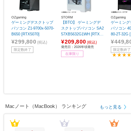
OZgaming
STORM
OZgaming
ゲーミングデスクトップ
【BTO】 ゲーミングデ
ゲーミング
パソコン Z1-9700x-5070-
スクトップパソコン SA2
パソコン 40D
B650 [RTX5070]
57XB5632G1WH [RTX 5
80-2T-32G 
060 8GB]
¥299,800
¥209,800
¥449,8
(税込)
(税込)
発売日：2026年頃発売
限定数終了
限定数終了
在庫限り
Macノート（MacBook） ランキング
もっと見る