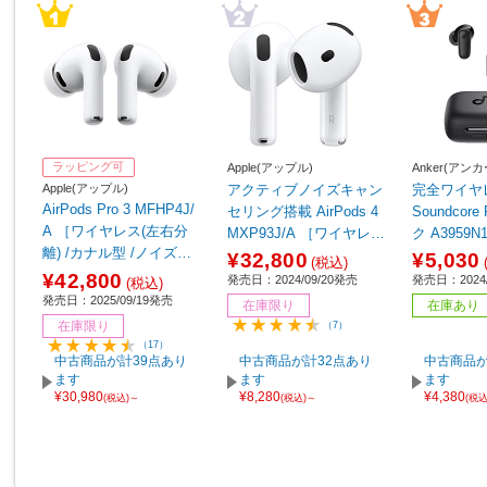
ラッピング可
Apple(アップル)
Anker(アンカ
Apple(アップル)
アクティブノイズキャン
完全ワイヤ
AirPods Pro 3 MFHP4J/
セリング搭載 AirPods 4
Soundcore
A ［ワイヤレス(左右分
MXP93J/A ［ワイヤレス
ク A3959
離) /カナル型 /ノイズキ
(左右分離) /インナーイヤ
ス(左右分離
¥32,800
¥5,030
(税込)
ャンセリング対応 /Bluet
ー型 /ノイズキャンセリ
ンセリング対応
¥42,800
発売日：2024/09/20発売
発売日：2024/
(税込)
ooth対応］
ング対応 /Bluetooth対
h対応］
発売日：2025/09/19発売
在庫限り
在庫あり
応］
在庫限り
（7）
（17）
中古商品が計39点あり
中古商品が計32点あり
中古商品が
ます
ます
ます
¥30,980
¥8,280
¥4,380
(税込)～
(税込)～
(税