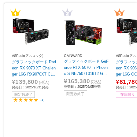
ASRock(アスロック)
GAINWARD
ASRock(ア
グラフィックボード GeF
グラフィックボード Rad
グラフィック
orce RTX 5070 Ti Phoeni
eon RX 9070 XT Challen
eon RX 906
x-S NE7507T019T2-GB2
ger 16G RX9070XT CL 1
ger 16G OC RX9060
031K ［GeForce RTXシ
6G ［Radeon RXシリー
CL 16GO ［
¥165,380
¥139,800
¥81,78
(税込)
(税込)
リーズ /16GB］
ズ /16GB］
シリーズ /1
発売日：2025/09/05発売
発売日：2025/10/31発売
発売日：2025/
限定数終了
限定数終了
在庫限り
（4）