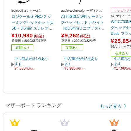
ラッピング
logicool(ロジクール)
audio-technica(オーディオテ
クニカ)
SONY(ソニー
ロジクールG PRO X ゲ
ATH-GDL3 WH ゲーミン
WF-G700
ーミングヘッドセット[U
グヘッドセット ホワイト
グヘッドセッ
SB・3.5mm ステレオミ
［φ3.5mmミニプラグ /両
Buds ブ
ニプラグ/ブラック] G-P
耳 /ヘッドバンドタイ
¥10,980
¥9,262
(税込)
(税込)
レス（Bluet
HS-003
プ］
¥25,85
発売日：2019/08/29発売
発売日：2021/10/22発売
C） /両耳
発売日：2023/
在庫あり
在庫あり
プ］
在庫あり
中古商品が計1点あり
中古商品が計2点あり
中古商品が
ます
ます
ます
¥4,580
¥5,980
¥17,980
(税込)～
(税込)～
(
マザーボード ランキング
もっと見る