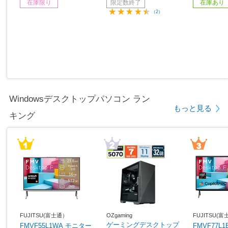
在庫限り
限定数終了
在庫あり
2GB /日本語版キーボー
/日本語版キーボード /20
リ：32GB /
（2）
ド /2026年1月モデル］
25年9月モデル］
日本語版キー
6年4月モ
Windowsデスクトップパソコン ラン
もっと見る
キング
FUJITSU(富士通）
OZgaming
FUJITSU(
ゲーミングデスクトップ
FMVF55L1WA モニター
FMVF77L