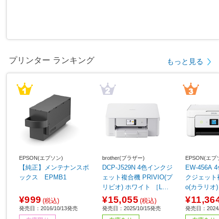
プリンター ランキング
もっと見る
EPSON(エプソン)
brother(ブラザー)
EPSON(エプ
【純正】メンテナンスボ
DCP-J529N 4色インクジ
EW-456A
ックス EPMB1
ェット複合機 PRIVIO(プ
クジェット複合
リビオ) ホワイト ［L判
o(カラリオ
～A4］
［カード／
¥999
¥15,055
¥11,36
(税込)
(税込)
発売日：2016/10/13発売
発売日：2025/10/15発売
発売日：2024/