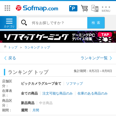
トップ
＞
ランキング トップ
戻る
ランキング一覧
集計期間：8月2日～8月8日
ランキング トップ
店舗区
ビックカメラグループ全て
ソフマップ
分：
在庫表
全ての商品
注文可能な商品のみ
在庫のある商品のみ
示：
商品区
新品商品
中古商品
分：
期間：
週間
月間