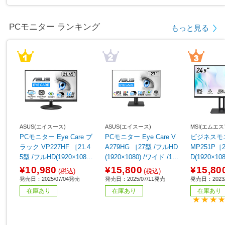
PCモニター ランキング
もっと見る
ASUS(エイスース)
ASUS(エイスース)
MSI(エムエス
PCモニター Eye Care ブ
PCモニター Eye Care V
ビジネスモニ
ラック VP227HF ［21.4
A279HG ［27型 /フルHD
MP251P［2
5型 /フルHD(1920×1080)
(1920×1080) /ワイド /12
D(1920×10
/ワイド /100Hz］
0Hz］
ル /ワイド
¥10,980
¥15,800
¥15,80
(税込)
(税込)
発売日：2025/07/04発売
発売日：2025/07/11発売
発売日：2023/
在庫あり
在庫あり
在庫あり