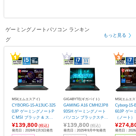
ゲーミングノートパソコン ランキン
もっと見る
グ
MSI(エムエスアイ)
GIGABYTE(ギガバイト)
MSI(エムエス
CYBORG-15-A13UC-325
GAMING A16 CMHI2JP8
Cyborg-15
0JP ゲーミングノートP
93SH ゲーミングノート
60JP ゲ
C MSI ブラック & スケ
パソコン ブラックスチー
（ノート） 
ルトン ［15.6型 /Window
ル ［16.0型 /Windows11
セイグレイ 
¥139,800
¥139,800
¥274,8
(税込)
(税込)
s11 Home /intel Core i5 /
Home /intel Core i7 /メモ
［15.6型 /W
発売日：2026年2月3日発売
発売日：2025年9月中旬発売
発売日：2026/
メモリ：16GB /SSD：51
リ：16GB /SSD：512GB
me /intel C