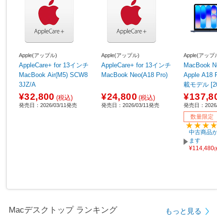
Apple(アップル)
Apple(アップル)
Apple(アップ
AppleCare+ for 13インチ
AppleCare+ for 13インチ
MacBook Neo 1
MacBook Air(M5) SCW8
MacBook Neo(A18 Pro)
Apple A1
3JZ/A
載モデル [
ル/SSD 5
¥32,800
¥24,800
¥137,8
(税込)
(税込)
GB/6コア
発売日：2026/03/11発売
発売日：2026/03/11発売
発売日：2026/
PU] インデ
数量限定
J/A 【sof0
中古商品が
ます
¥114,480
Macデスクトップ ランキング
もっと見る