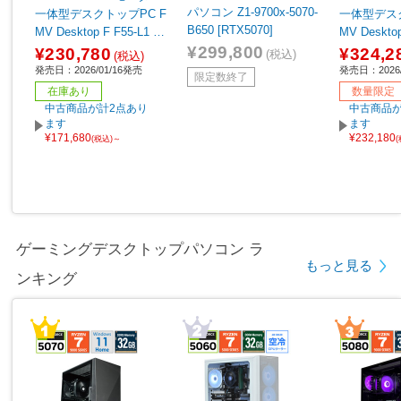
パソコン Z1-9700x-5070-
一体型デスクトップPC F
一体型デスク
B650 [RTX5070]
MV Desktop F F55-L1 ホ
MV Desktop
ワイト ［23.8型 /Window
MD Ryzen 
¥299,800
¥230,780
¥324,2
(税込)
(税込)
s11 Home /AMD Ryzen5
ク ［27型 /W
発売日：2026/01/16発売
発売日：2026/
限定数終了
/メモリ：16GB /SSD：5
ome /メモリ
在庫あり
数量限定
12GB /Microsoft 365 Per
D：1TB /Mic
中古商品が計2点あり
中古商品が
sonal /2026年1月モデ
ersonal /
ます
ます
¥171,680
¥232,180
ル］
ル］
(税込)～
ゲーミングデスクトップパソコン ラ
もっと見る
ンキング