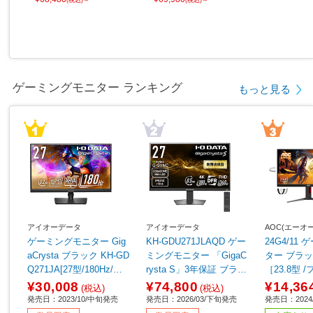
ゲーミングモニター ランキング
もっと見る
アイオーデータ
アイオーデータ
AOC(エーオ
ゲーミングモニター Gig
KH-GDU271JLAQD ゲー
24G4/11
aCrysta ブラック KH-GD
ミングモニター 「GigaC
ター ブラック & レッド
Q271JA[27型/180Hz/WQ
rysta S」3年保証 ブラッ
［23.8型 /
HD/AHVAパネル]
ク ［27型 /4K(3840×216
1080) /ワイ
¥30,008
¥74,800
¥14,36
(税込)
(税込)
0） /ワイド /360Hz］
発売日：2023/10/中旬発売
発売日：2026/03/下旬発売
発売日：2024/
【sof001】