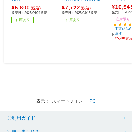
19BK
ition Black CDYB29BK
K-FRCJK
¥10,94
¥6,800
¥7,722
(税込)
(税込)
発売日：2022/
発売日：2026/04/24発売
発売日：2026/03/13発売
在庫限り
在庫あり
在庫あり
中古商品が
ます
¥5,480
(税
表示： スマートフォン ｜
PC
ご利用ガイド
買取お申し込み