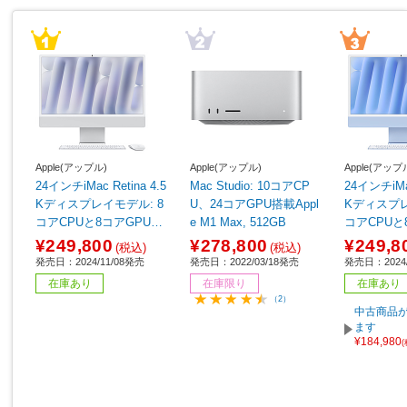
Apple(アップル)
Apple(アップル)
Apple(アップ
24インチiMac Retina 4.5
Mac Studio: 10コアCP
24インチiMac
Kディスプレイモデル: 8
U、24コアGPU搭載Appl
Kディスプレ
コアCPUと8コアGPUを
e M1 Max, 512GB
コアCPUと
搭載したApple M4チッ
搭載したApp
¥249,800
¥278,800
¥249,8
(税込)
(税込)
プ, 16GB, 256GB SSD -
プ, 16GB, 
発売日：2024/11/08発売
発売日：2022/03/18発売
発売日：2024/
シルバー シルバー MWU
ブルー ブルー MWUF3J/
在庫あり
在庫限り
在庫あり
C3J/A
A
（2）
中古商品が
ます
¥184,980