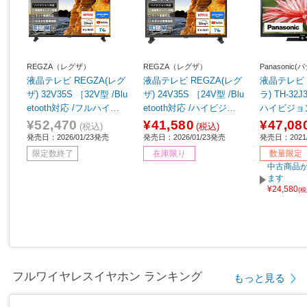
REGZA（レグザ）
REGZA（レグザ）
Panasonic
液晶テレビ REGZA(レグ
液晶テレビ REGZA(レグ
液晶テレビ 
ザ) 32V35S ［32V型 /Blu
ザ) 24V35S ［24V型 /Blu
ラ) TH-32J
etooth対応 /フルハイビ
etooth対応 /ハイビジョ
ハイビジョ
ジョン /YouTube対応］
ン /YouTube対応］
¥52,470
¥41,580
¥47,08
(税込)
(税込)
発売日：2026/01/23発売
発売日：2026/01/23発売
発売日：2021/
限定数終了
在庫限り
数量限定
中古商品が
ます
¥24,580
(
フルワイヤレスイヤホン ランキング
もっと見る