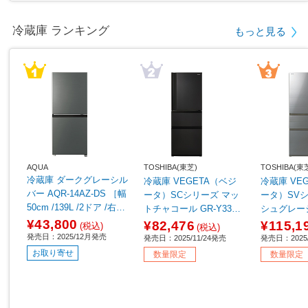
冷蔵庫 ランキング
もっと見る
AQUA
TOSHIBA(東芝)
TOSHIBA(東
冷蔵庫 ダークグレーシル
冷蔵庫 VEGETA（ベジ
冷蔵庫 VE
バー AQR-14AZ-DS ［幅
ータ）SCシリーズ マッ
ータ）SV
50cm /139L /2ドア /右開
トチャコール GR-Y33SC
シュグレージ
きタイプ /2025年］
(KZ) ［幅60cm /326L /3
SV(ZH) ［幅
¥43,800
¥82,476
¥115,1
(税込)
(税込)
ドア /右開きタイプ /202
/3ドア /右
発売日：2025/12月発売
発売日：2025/11/24発売
発売日：2025/
5年］【基本設置料金セ
25年］ 【
お取り寄せ
数量限定
数量限定
ット】
セット】 【
0pt】