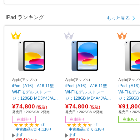
iPad ランキング
もっと見る
Apple(アップル)
Apple(アップル)
Apple(アップ
iPad（A16） A16 11型
iPad（A16） A16 11型
iPad（A16
Wi-Fiモデル ストレー
Wi-Fiモデル ストレー
Wi-Fiモデル ストレ
ジ：128GB MD3Y4J/A
ジ：128GB MD4A4J/A
ジ：256GB 
シルバー
ブルー
シルバー
¥74,800
¥74,800
¥91,80
(税込)
(税込)
発売日：2025/03/12発売
発売日：2025/03/12発売
発売日：2025/
在庫限り
在庫限り
在庫あり
（3）
（4）
中古商品が計4点あり
中古商品が計6点あり
ます
ます
¥68,480
¥69,980
(税込)～
(税込)～