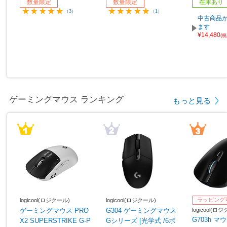
数量限定
数量限定
在庫あり
（3）
（1）
中古商品が
ます
¥14,480
(
ゲーミングマウス ランキング
もっと見る
ラッピング
logicool(ロジクール)
logicool(ロジクール)
logicool(ロ
ゲーミングマウス PRO
G304 ゲーミングマウス
G703h マウ
X2 SUPERSTRIKE G-P
Gシリーズ [光学式 /6ボ