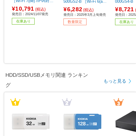
［Wi-Fi 7(be) /IPv6対
500GS2-B ［Wi-Fi 6(ax)
000GS4-B ［
応］
/IPv6対応］ 【sof001】
/IPv6対応
¥10,791
¥6,282
¥8,721
(税込)
(税込)
発売日：2024/11/07発売
発売日：2025年3月上旬発売
発売日：2025
在庫あり
数量限定
在庫あり
HDD/SSD/USBメモリ関連 ランキン
もっと見る
グ