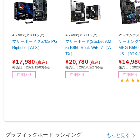
ASRock(アスロック)
ASRock(アスロック)
MSI(エムエス
マザーボード X570S PG
マザーボード(Socket AM
ゲーミング
Riptide ［ATX］
5) B850 Rock WiFi 7 ［A
MPG B550
TX］
US ［ATX /Socket AM
4］
¥17,980
¥20,780
¥14,98
(税込)
(税込)
発売日：2021/12/03発売
発売日：2026/02/27発売
発売日：2020
在庫限り
在庫限り
在庫限り
グラフィックボード ランキング
もっと見る