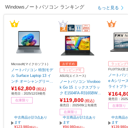
Windowsノートパソコン ランキング
もっと見る
おすすめ
ラッピング
Microsoft(マイクロソフト)
FUJITSU(
ノートパソコン 特別モデ
ラッピング可
ノートパソコ
ル Surface Laptop 13 イ
ASUS(エイスース)
e Aシリーズ 
ンチ オーシャングリーン
ノートパソコン Vivoboo
ライトブラッ
EP2-30766 【sof001】
k Go 15 ミックスブラッ
¥162,800
(税込)
K3BB
¥164,8
ク E1504FA-R3165BWS
発売日：2025/12/19発売
［15.6型 /Windows11 Ho
発売日：2025/
¥119,800
在庫限り
(税込)
me /AMD Ryzen 3 /メモ
発売日：2025/09/上旬発売
在庫限り
リ：16GB /SSD：512GB
在庫限り
/Office Home and Busine
中古商品が計3点あり
中古商品が計2点あり
中古商品が
ss /日本語版キーボード /
ます
ます
ます
¥123,980
¥94,980
¥139,980
2025年9月モデル］
(税込)～
(税込)～