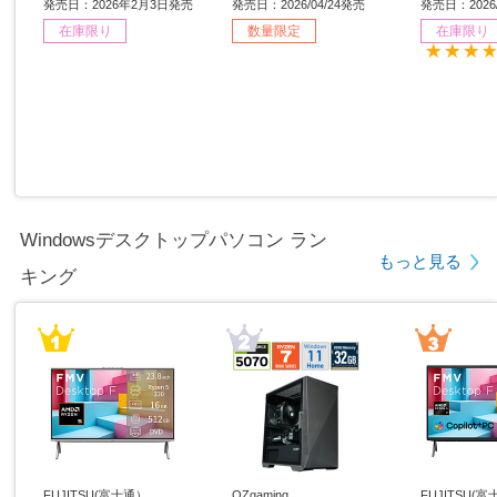
s11 Home /intel Core i5 /
［15.6型 /Windows11 Ho
6型 /Window
発売日：2026年2月3日発売
発売日：2026/04/24発売
発売日：2026/
メモリ：16GB /SSD：51
me /intel Core i7 /メモ
ntel Core
在庫限り
数量限定
在庫限り
2GB /日本語版キーボー
リ：32GB /SSD：1TB /
GB /SSD
ド /2026年1月モデル］
日本語版キーボード /202
版キーボード
6年4月モデル］ 【sof00
モデル］ 【
1】
Windowsデスクトップパソコン ラン
もっと見る
キング
FUJITSU(富士通）
OZgaming
FUJITSU(