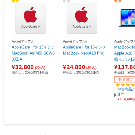
Apple(アップル)
Apple(アップル)
Apple(アップ
AppleCare+ for 13インチ
AppleCare+ for 13インチ
MacBook Neo 1
MacBook Air(M5) SCW8
MacBook Neo(A18 Pro)
Apple A1
3JZ/A
載モデル [
ル/SSD 5
¥32,800
¥24,800
¥137,8
(税込)
(税込)
GB/6コア
発売日：2026/03/11発売
発売日：2026/03/11発売
発売日：2026/
PU] インデ
数量限定
J/A 【sof0
中古商品が
ます
¥114,480