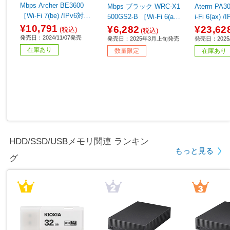
Mbps Archer BE3600
Mbps ブラック WRC-X1
Aterm PA3000D4AX ［W
［Wi-Fi 7(be) /IPv6対
500GS2-B ［Wi-Fi 6(ax)
i-Fi 6(ax)
応］
/IPv6対応］ 【sof001】
¥10,791
¥6,282
¥23,62
(税込)
(税込)
発売日：2024/11/07発売
発売日：2025年3月上旬発売
発売日：2025/
在庫あり
数量限定
在庫あり
HDD/SSD/USBメモリ関連 ランキン
もっと見る
グ