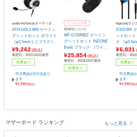
ラッピング可
audio-technica(オーディオテ
logicool(ロ
クニカ)
SONY(ソニー)
ATH-GDL3 WH ゲーミン
G333-BK
WF-G700NBZ ゲーミン
グヘッドセット ホワイト
ッドセット 
グヘッドセット INZONE
［φ3.5mmミニプラグ /両
ク ［φ3.
Buds ブラック ［ワイヤ
耳 /ヘッドバンドタイ
＋USB-C 
¥9,262
¥6,831
(税込)
レス（Bluetooth＋USB-
プ］
タイプ］ 【
¥25,854
発売日：2021/10/22発売
発売日：2022/
(税込)
C） /両耳 /イヤホンタイ
発売日：2023/10/27発売
在庫あり
在庫あり
プ］
在庫あり
中古商品が計2点あり
中古商品が
ます
ます
¥5,980
¥4,680
(税込)～
(税
マザーボード ランキング
もっと見る