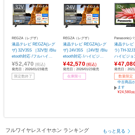
REGZA（レグザ）
REGZA（レグザ）
Panasonic
液晶テレビ REGZA(レグ
液晶テレビ REGZA(レグ
液晶テレビ 
ザ) 32V35S ［32V型 /Blu
ザ) 24V35S ［24V型 /Blu
ラ) TH-32J
etooth対応 /フルハイビ
etooth対応 /ハイビジョ
ハイビジョ
ジョン /YouTube対応］
ン /YouTube対応］
¥52,470
¥42,570
¥47,08
(税込)
(税込)
発売日：2026/01/23発売
発売日：2026/01/23発売
発売日：2021/
限定数終了
在庫限り
数量限定
中古商品が
ます
¥24,580
(
フルワイヤレスイヤホン ランキング
もっと見る