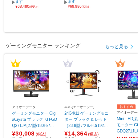
ます
ます
¥68,480
¥69,980
(税込)～
(税込)～
ゲーミングモニター ランキング
もっと見る
おすすめ
アイオーデータ
AOC(エーオーシー)
アイオーデー
ゲーミングモニター Gig
24G4/11 ゲーミングモニ
Mini LE
aCrysta ブラック KH-GD
ター ブラック & レッド
モニター Gig
Q271JA[27型/180Hz/WQ
［23.8型 /フルHD(1920×
GDQ271J
HD/AHVAパネル]
1080) /ワイド /180Hz］
¥30,008
¥14,364
(税込)
(税込)
［27型/WQH