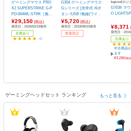
logicool(ロ
ゲーミングマウス PRO
G304 ゲーミングマウス
G703h マウ
X2 SUPERSTRIKE G-P
Gシリーズ [光学式 /6ボ
O LIGHTS
PD-004WL-STRK［無線
タン /USB /無線(ワイヤ
(ワイヤレス) /5ボタン /U
レス)] 【sof001】
¥29,150
¥5,720
(税込)
(税込)
SB ］
¥8,371
発売日：2026/02/19発売
発売日：2018/08/10発売
発売日：2019/
在庫あり
数量限定
在庫あり
（1）
中古商品が
ます
¥3,280
(税
ゲーミングヘッドセット ランキング
もっと見る