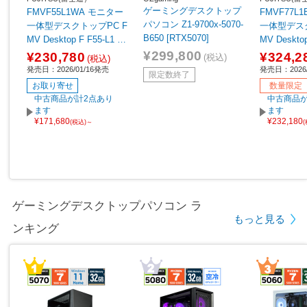
ゲーミングデスクトップ
FMVF55L1WA モニター
FMVF77L
パソコン Z1-9700x-5070-
一体型デスクトップPC F
一体型デスク
B650 [RTX5070]
MV Desktop F F55-L1 ホ
MV Desktop
ワイト ［23.8型 /Window
MD Ryzen 
¥299,800
¥230,780
¥324,2
(税込)
(税込)
s11 Home /AMD Ryzen5
ク ［27型 /W
発売日：2026/01/16発売
発売日：2026/
限定数終了
/メモリ：16GB /SSD：5
ome /メモリ
お取り寄せ
数量限定
12GB /Microsoft 365 Per
D：1TB /Mic
中古商品が計2点あり
中古商品が
sonal /2026年1月モデ
ersonal /
ます
ます
¥171,680
¥232,180
ル］
ル］
(税込)～
ゲーミングデスクトップパソコン ラ
もっと見る
ンキング