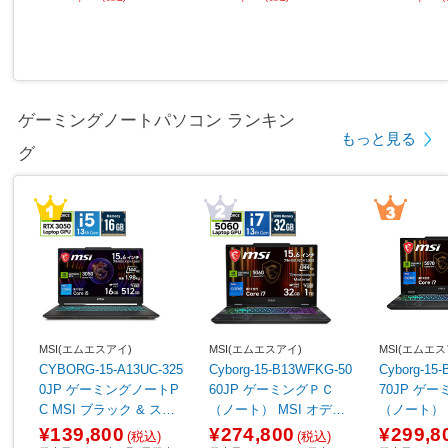
ゲーミングノートパソコン ランキン
もっと見る
グ
MSI(エムエスアイ)
MSI(エムエスアイ)
MSI(エムエス
CYBORG-15-A13UC-325
Cyborg-15-B13WFKG-50
Cyborg-15
0JP ゲーミングノートP
60JP ゲーミングＰＣ
70JP ゲ
C MSI ブラック & スケ
（ノート） MSI オデッ
（ノート） オデッセイ
ルトン ［15.6型 /Window
セイグレイ & スケルトン
レイ & スケ
¥139,800
¥274,800
¥299,8
(税込)
(税込)