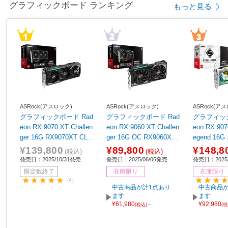
グラフィックボード ランキング
もっと見る
ASRock(アスロック)
ASRock(アスロック)
ASRock(ア
グラフィックボード Rad
グラフィックボード Rad
グラフィック
eon RX 9070 XT Challen
eon RX 9060 XT Challen
eon RX 907
ger 16G RX9070XT CL 1
ger 16G OC RX9060XT
egend 16
6G ［Radeon RXシリー
CL 16GO ［Radeon RX
9070XT SL
¥139,800
¥89,800
¥148,8
(税込)
(税込)
ズ /16GB］
シリーズ /16GB］
n RXシリー
発売日：2025/10/31発売
発売日：2025/06/06発売
発売日：2025/
限定数終了
在庫限り
在庫限り
（4）
中古商品が計1点あり
中古商品が
ます
ます
¥61,980
¥92,980
(税込)～
(