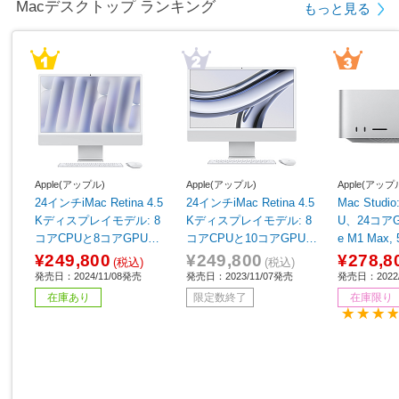
Macデスクトップ ランキング
もっと見る
Apple(アップル)
Apple(アップル)
Apple(アップ
24インチiMac Retina 4.5
24インチiMac Retina 4.5
Mac Studi
Kディスプレイモデル: 8
Kディスプレイモデル: 8
U、24コアG
コアCPUと8コアGPUを
コアCPUと10コアGPUを
e M1 Max,
搭載したApple M4チッ
搭載したApple M3チッ
¥249,800
¥249,800
¥278,8
(税込)
(税込)
プ, 16GB, 256GB SSD -
プ, 512GB SSD - シルバ
発売日：2024/11/08発売
発売日：2023/11/07発売
発売日：2022/
シルバー シルバー MWU
ー シルバー MQRK3J/A
在庫あり
限定数終了
在庫限り
C3J/A
［23.5型 /Apple M3 /メ
モリ：8GB /SSD：512G
B /2023年11月モデル］