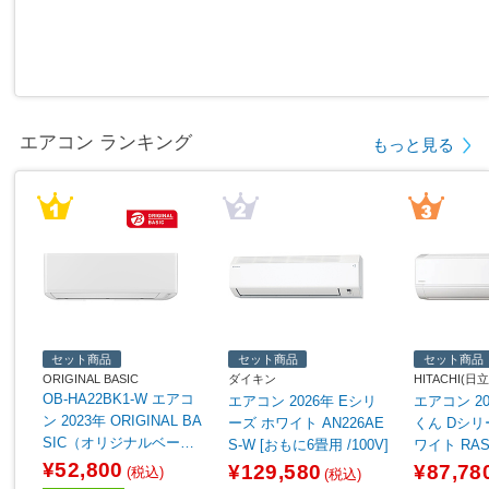
エアコン ランキング
もっと見る
セット商品
セット商品
セット商品
ORIGINAL BASIC
ダイキン
HITACHI(日立
OB-HA22BK1-W エアコ
エアコン 2026年 Eシリ
エアコン 2
ン 2023年 ORIGINAL BA
ーズ ホワイト AN226AE
くん Dシリ
SIC（オリジナルベーシ
S-W [おもに6畳用 /100V]
ワイト RAS-
ック） ホワイト [おもに
[おもに6畳用 
¥52,800
¥129,580
¥87,78
(税込)
(税込)
6畳用 /100V]