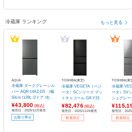
冷蔵庫 ランキング
もっと見る
AQUA
TOSHIBA(東芝)
TOSHIBA(東
冷蔵庫 ダークグレーシル
冷蔵庫 VEGETA（ベジ
冷蔵庫 VE
バー AQR-14AZ-DS ［幅
ータ）SCシリーズ マッ
ータ）SV
50cm /139L /2ドア /右開
トチャコール GR-Y33SC
シュグレージ
きタイプ /2025年］
(KZ) ［幅60cm /326L /3
SV(ZH) ［幅
¥43,800
¥82,476
¥115,1
(税込)
(税込)
ドア /右開きタイプ /202
/3ドア /右
発売日：2025/12月発売
発売日：2025/11/24発売
発売日：2025/
5年］【基本設置料金セ
25年］ 【
お取り寄せ
数量限定
数量限定
ット】
セット】 【
0pt】