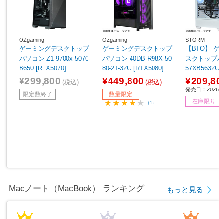
OZgaming
OZgaming
STORM
ゲーミングデスクトップ
ゲーミングデスクトップ
【BTO】 
パソコン Z1-9700x-5070-
パソコン 40DB-R98X-50
スクトップパ
B650 [RTX5070]
80-2T-32G [RTX5080]
57XB5632G
【sof001】
060 8GB]
¥299,800
¥449,800
¥209,8
(税込)
(税込)
発売日：202
限定数終了
数量限定
在庫限り
（1）
Macノート（MacBook） ランキング
もっと見る