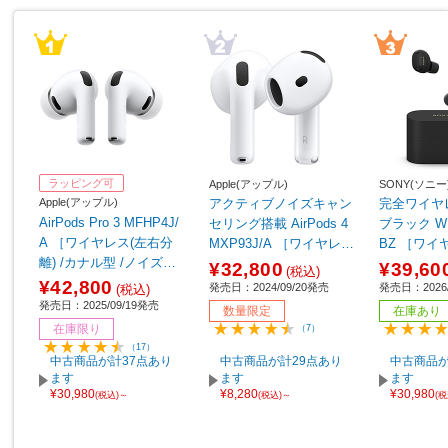
ラッピング可
Apple(アップル)
SONY(ソニー
Apple(アップル)
アクティブノイズキャン
完全ワイヤ
AirPods Pro 3 MFHP4J/
セリング搭載 AirPods 4
ブラック WF
A ［ワイヤレス(左右分
MXP93J/A ［ワイヤレス
BZ ［ワイ
離) /カナル型 /ノイズキ
(左右分離) /インナーイヤ
離) /カナル
¥32,800
¥39,60
(税込)
ャンセリング対応 /Bluet
ー型 /ノイズキャンセリ
ャンセリング対
¥42,800
発売日：2024/09/20発売
発売日：2026/
(税込)
ooth対応］
ング対応 /Bluetooth対
ooth対応］
発売日：2025/09/19発売
数量限定
在庫あり
応］ 【sof001】
在庫限り
（7）
（17）
中古商品が計37点あり
中古商品が計29点あり
中古商品が
ます
ます
ます
¥30,980
¥8,280
¥30,980
(税込)～
(税込)～
(