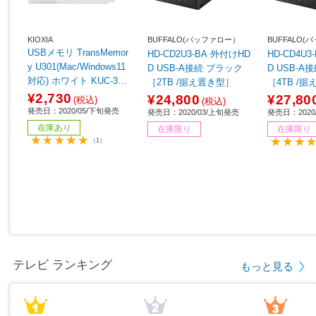
KIOXIA
BUFFALO(バッファロー）
BUFFALO
USBメモリ TransMemor
HD-CD2U3-BA 外付けHD
HD-CD4U
y U301(Mac/Windows11
D USB-A接続 ブラック
D USB-A接続 ブ
対応) ホワイト KUC-3A0
［2TB /据え置き型］
［4TB /
32GW ［32GB /USB Typ
64】
¥2,730
¥24,800
¥27,80
(税込)
(税込)
eA /USB3.2 /キャップ
発売日：2020/05/下旬発売
発売日：2020/03/上旬発売
発売日：2020
式］
在庫あり
在庫限り
在庫限り
（1）
テレビ ランキング
もっと見る