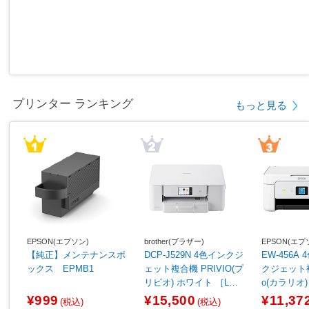
プリンター ランキング
もっと見る
EPSON(エプソン)
brother(ブラザー)
EPSON(エプ
【純正】メンテナンスボ
DCP-J529N 4色インクジ
EW-456A
ックス EPMB1
ェット複合機 PRIVIO(プ
クジェット複合
リビオ) ホワイト ［L判
o(カラリオ
～A4］
［カード／
¥999
¥15,500
¥11,37
(税込)
(税込)