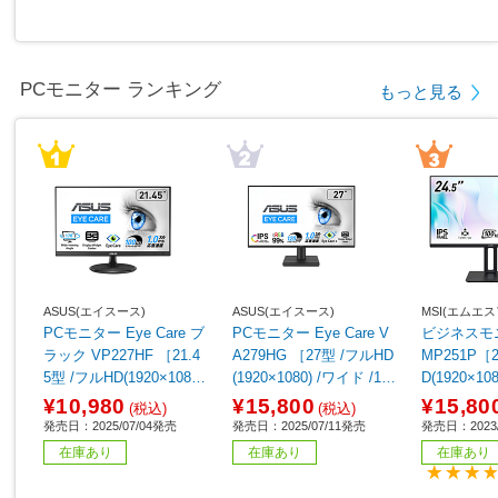
PCモニター ランキング
もっと見る
ASUS(エイスース)
ASUS(エイスース)
MSI(エムエス
PCモニター Eye Care ブ
PCモニター Eye Care V
ビジネスモニ
ラック VP227HF ［21.4
A279HG ［27型 /フルHD
MP251P［2
5型 /フルHD(1920×1080)
(1920×1080) /ワイド /12
D(1920×10
/ワイド /100Hz］
0Hz］
ル /ワイド
¥10,980
¥15,800
¥15,80
(税込)
(税込)
発売日：2025/07/04発売
発売日：2025/07/11発売
発売日：2023/
在庫あり
在庫あり
在庫あり