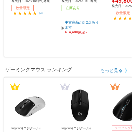
¥49,80
発売日：2023/10/中旬発売
発売日：2024/01/19発売
0）/200H
発売日：202
数量限定
在庫あり
属］
数量限定
（3）
中古商品が計2点あり
ます
¥14,480
(税込)～
ゲーミングマウス ランキング
もっと見る
ラッピング
logicool(ロジクール)
logicool(ロジクール)