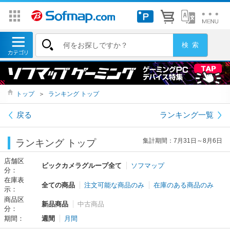
トップ
＞
ランキング トップ
戻る
ランキング一覧
集計期間：7月31日～8月6日
ランキング トップ
店舗区
ビックカメラグループ全て
ソフマップ
分：
在庫表
全ての商品
注文可能な商品のみ
在庫のある商品のみ
示：
商品区
新品商品
中古商品
分：
期間：
週間
月間