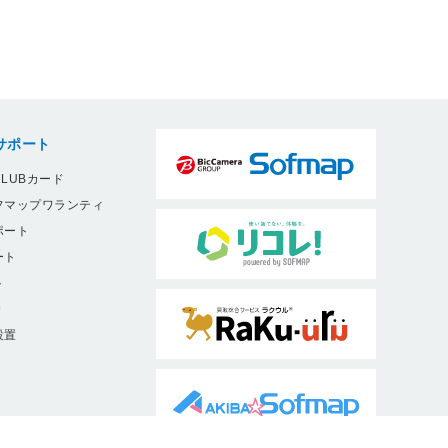
サポート
LUBカード
フマップワランティ
ポート
ート
ト
9
設置