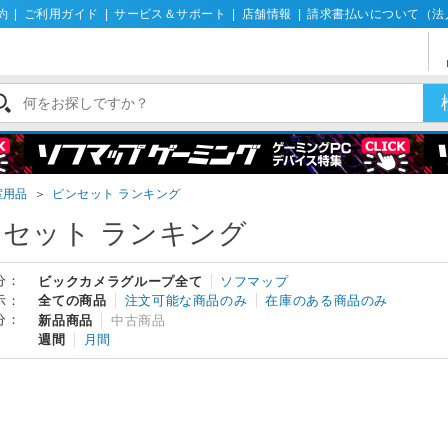
約
|
ご利用ガイド
|
サービス＆サポート
|
店舗情報
|
請求書払いについて（法
室用品
＞
ピンセット ランキング
セット ランキング
分：
ビックカメラグループ全て
ソフマップ
示：
全ての商品
注文可能な商品のみ
在庫のある商品のみ
分：
新品商品
中古商品
週間
月間