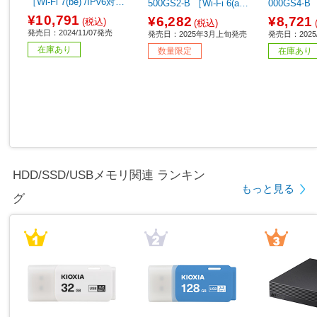
［Wi-Fi 7(be) /IPv6対
500GS2-B ［Wi-Fi 6(ax)
000GS4-B ［
応］
/IPv6対応］ 【sof001】
/IPv6対応
¥10,791
¥6,282
¥8,721
(税込)
(税込)
発売日：2024/11/07発売
発売日：2025年3月上旬発売
発売日：2025
在庫あり
数量限定
在庫あり
HDD/SSD/USBメモリ関連 ランキン
もっと見る
グ