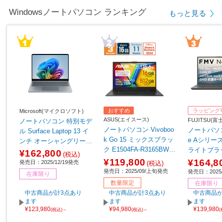
Windowsノートパソコン ランキング
もっと見る
おすすめ
ラッピング
Microsoft(マイクロソフト)
ASUS(エイスース)
FUJITSU(
ノートパソコン 特別モデ
ノートパソコン Vivoboo
ノートパソコ
ル Surface Laptop 13 イ
k Go 15 ミックスブラッ
e Aシリーズ 
ンチ オーシャングリーン
ク E1504FA-R3165BWS
ライトブラッ
EP2-30766 【sof001】
¥162,800
(税込)
［15.6型 /Windows11 Ho
K3BB
¥119,800
¥164,8
発売日：2025/12/19発売
(税込)
me /AMD Ryzen 3 /メモ
発売日：2025/09/上旬発売
発売日：2025/
在庫限り
リ：16GB /SSD：512GB
数量限定
在庫限り
/Office Home and Busine
中古商品が計3点あり
中古商品が計3点あり
中古商品が
ss /日本語版キーボード /
ます
ます
ます
2025年9月モデル］ 【so
¥123,980
¥94,980
¥139,980
(税込)～
(税込)～
f001】