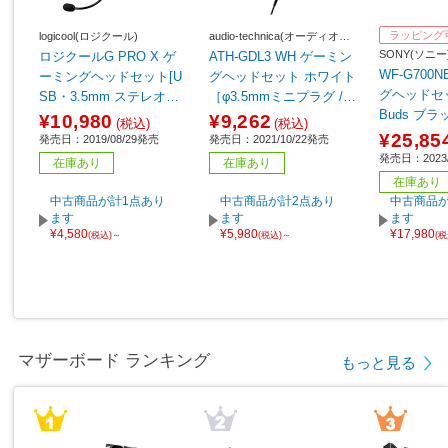
ラッピング
logicool(ロジクール)
audio-technica(オーディオテ
クニカ)
SONY(ソニー
ロジクールG PRO X ゲ
ATH-GDL3 WH ゲーミン
WF-G700
ーミングヘッドセット[U
グヘッドセット ホワイト
グヘッドセッ
SB・3.5mm ステレオミ
［φ3.5mmミニプラグ /両
Buds ブ
ニプラグ/ブラック] G-P
耳 /ヘッドバンドタイ
¥10,980
¥9,262
(税込)
(税込)
レス（Bluet
HS-003
プ］
¥25,85
発売日：2019/08/29発売
発売日：2021/10/22発売
C） /両耳
発売日：2023/
在庫あり
在庫あり
プ］
在庫あり
中古商品が計1点あり
中古商品が計2点あり
中古商品が
ます
ます
ます
¥4,580
¥5,980
¥17,980
(税込)～
(税込)～
(
マザーボード ランキング
もっと見る