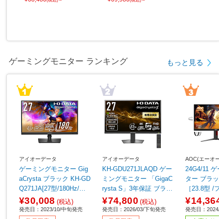
ゲーミングモニター ランキング
もっと見る
アイオーデータ
アイオーデータ
AOC(エーオ
ゲーミングモニター Gig
KH-GDU271JLAQD ゲー
24G4/11
aCrysta ブラック KH-GD
ミングモニター 「GigaC
ター ブラック & レッド
Q271JA[27型/180Hz/WQ
rysta S」3年保証 ブラッ
［23.8型 /
HD/AHVAパネル]
ク ［27型 /4K(3840×216
1080) /ワイ
¥30,008
¥74,800
¥14,36
(税込)
(税込)
0） /ワイド /360Hz］
発売日：2023/10/中旬発売
発売日：2026/03/下旬発売
発売日：2024/
【sof001】