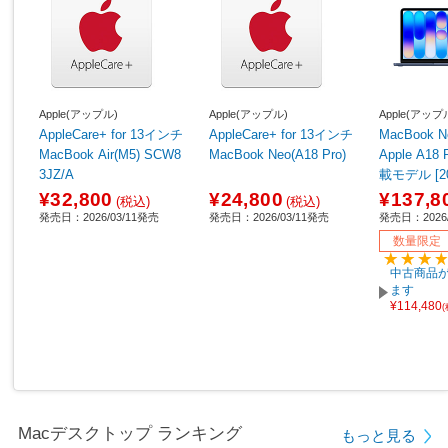
Apple(アップル)
Apple(アップル)
Apple(アップ
AppleCare+ for 13インチ
AppleCare+ for 13インチ
MacBook Neo 1
MacBook Air(M5) SCW8
MacBook Neo(A18 Pro)
Apple A1
3JZ/A
載モデル [
ル/SSD 5
¥32,800
¥24,800
¥137,8
(税込)
(税込)
GB/6コア
発売日：2026/03/11発売
発売日：2026/03/11発売
発売日：2026/
PU] インデ
数量限定
J/A 【sof0
中古商品が
ます
¥114,480
Macデスクトップ ランキング
もっと見る