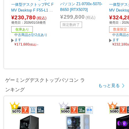
パソコン Z1-9700x-5070-
一体型デスクトップPC F
一体型デスク
B650 [RTX5070]
MV Desktop F F55-L1 ホ
MV Desktop
ワイト ［23.8型 /Window
MD Ryzen 
¥299,800
¥230,780
¥324,2
(税込)
(税込)
s11 Home /AMD Ryzen5
ク ［27型 /W
発売日：2026/01/16発売
発売日：2026/
限定数終了
/メモリ：16GB /SSD：5
ome /メモリ
在庫あり
数量限定
12GB /Microsoft 365 Per
D：1TB /Mic
中古商品が計2点あり
中古商品が
sonal /2026年1月モデ
ersonal /
ます
ます
¥171,680
¥232,180
ル］
ル］
(税込)～
ゲーミングデスクトップパソコン ラ
もっと見る
ンキング