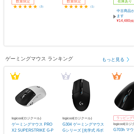
数量限定
数量限定
在庫あり
（3）
（1）
中古商品が
ます
¥14,480
(
ゲーミングマウス ランキング
もっと見る
ラッピング
logicool(ロジクール)
logicool(ロジクール)
logicool(ロ
ゲーミングマウス PRO
G304 ゲーミングマウス
G703h マウ
X2 SUPERSTRIKE G-P
Gシリーズ [光学式 /6ボ