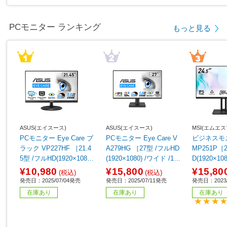
PCモニター ランキング
もっと見る
ASUS(エイスース)
ASUS(エイスース)
MSI(エムエス
PCモニター Eye Care ブ
PCモニター Eye Care V
ビジネスモニ
ラック VP227HF ［21.4
A279HG ［27型 /フルHD
MP251P［2
5型 /フルHD(1920×1080)
(1920×1080) /ワイド /12
D(1920×10
/ワイド /100Hz］
0Hz］
ル /ワイド
¥10,980
¥15,800
¥15,80
(税込)
(税込)
発売日：2025/07/04発売
発売日：2025/07/11発売
発売日：2023/
在庫あり
在庫あり
在庫あり