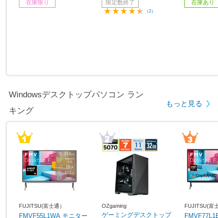
在庫限り
限定数終了
在庫あり
2GB /日本語版キーボー
/日本語版キーボード /20
リ：32GB /
（2）
ド /2026年1月モデル］
25年9月モデル］
日本語版キー
6年4月モ
Windowsデスクトップパソコン ラン
もっと見る
キング
FUJITSU(富士通）
OZgaming
FUJITSU(
ゲーミングデスクトップ
FMVF55L1WA モニター
FMVF77L