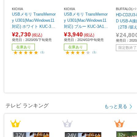
KIOXIA
KIOXIA
BUFFALO
USBメモリ TransMemor
USBメモリ TransMemor
HD-CD2U
y U301(Mac/Windows11
y U301(Mac/Windows11
D USB-A接続 ブ
対応) ホワイト KUC-3A0
対応) ブルー KUC-3A128
［2TB /
32GW ［32GB /USB Typ
GML ［128GB /USB Typ
¥2,730
¥3,940
¥24,80
(税込)
(税込)
eA /USB3.2 /キャップ
eA /USB3.2 /キャップ
発売日：2020/05/下旬発売
発売日：2024/02/中旬発売
発売日：2020
式］
式］
在庫あり
在庫あり
限定数終了
（1）
（1）
テレビ ランキング
もっと見る