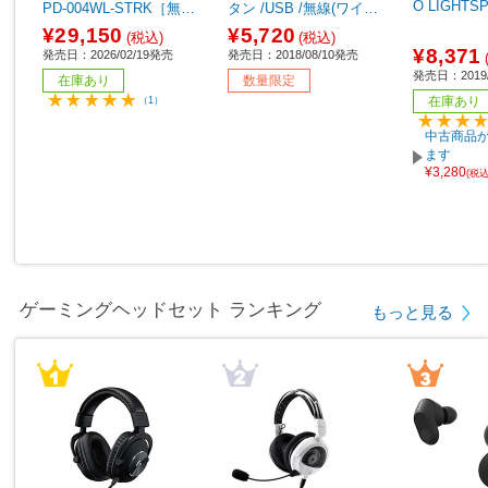
O LIGHTS
PD-004WL-STRK［無線
タン /USB /無線(ワイヤ
(ワイヤレス) /5ボタン /U
レス)] 【sof001】
¥29,150
¥5,720
(税込)
(税込)
SB ］
¥8,371
発売日：2026/02/19発売
発売日：2018/08/10発売
発売日：2019/
在庫あり
数量限定
在庫あり
（1）
中古商品が
ます
¥3,280
(税
ゲーミングヘッドセット ランキング
もっと見る