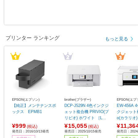
プリンター ランキング
もっと見る
EPSON(エプソン)
brother(ブラザー)
EPSON(エプ
【純正】メンテナンスボ
DCP-J529N 4色インクジ
EW-456A
ックス EPMB1
ェット複合機 PRIVIO(プ
クジェット複合
リビオ) ホワイト ［L判
o(カラリオ
～A4］
［カード／
¥999
¥15,055
¥11,36
(税込)
(税込)
発売日：2016/10/13発売
発売日：2025/10/15発売
発売日：2024/