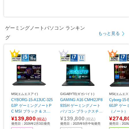
ゲーミングノートパソコン ランキン
もっと見る
グ
MSI(エムエスアイ)
GIGABYTE(ギガバイト)
MSI(エムエス
CYBORG-15-A13UC-325
GAMING A16 CMHI2JP8
Cyborg-15
0JP ゲーミングノートP
93SH ゲーミングノート
60JP ゲ
C MSI ブラック & スケ
パソコン ブラックスチー
（ノート） 
ルトン ［15.6型 /Window
ル ［16.0型 /Windows11
セイグレイ 
¥139,800
¥139,800
¥274,8
(税込)
(税込)
s11 Home /intel Core i5 /
Home /intel Core i7 /メモ
［15.6型 /W
発売日：2026年2月3日発売
発売日：2025年9月中旬発売
発売日：2026/
メモリ：16GB /SSD：51
リ：16GB /SSD：512GB
me /intel C