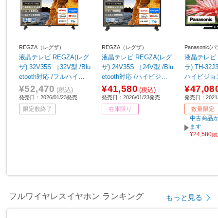
REGZA（レグザ）
REGZA（レグザ）
Panasonic
液晶テレビ REGZA(レグ
液晶テレビ REGZA(レグ
液晶テレビ 
ザ) 32V35S ［32V型 /Blu
ザ) 24V35S ［24V型 /Blu
ラ) TH-32J
etooth対応 /フルハイビ
etooth対応 /ハイビジョ
ハイビジョ
ジョン /YouTube対応］
ン /YouTube対応］
¥52,470
¥41,580
¥47,08
(税込)
(税込)
発売日：2026/01/23発売
発売日：2026/01/23発売
発売日：2021/
限定数終了
在庫限り
数量限定
中古商品が
ます
¥24,580
(
フルワイヤレスイヤホン ランキング
もっと見る