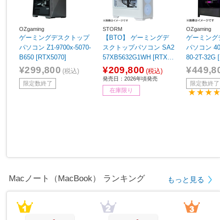
OZgaming
STORM
OZgaming
ゲーミングデスクトップ
【BTO】 ゲーミングデ
ゲーミング
パソコン Z1-9700x-5070-
スクトップパソコン SA2
パソコン 40D
B650 [RTX5070]
57XB5632G1WH [RTX 5
80-2T-32G 
060 8GB]
¥299,800
¥209,800
¥449,8
(税込)
(税込)
発売日：2026年頃発売
限定数終了
限定数終了
在庫限り
Macノート（MacBook） ランキング
もっと見る