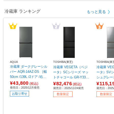
冷蔵庫 ランキング
もっと見る
AQUA
TOSHIBA(東芝)
TOSHIBA(東
冷蔵庫 ダークグレーシル
冷蔵庫 VEGETA（ベジ
冷蔵庫 VE
バー AQR-14AZ-DS ［幅
ータ）SCシリーズ マッ
ータ）SV
50cm /139L /2ドア /右開
トチャコール GR-Y33SC
シュグレージ
きタイプ /2025年］
(KZ) ［幅60cm /326L /3
SV(ZH) ［幅
¥43,800
¥82,476
¥115,1
(税込)
(税込)
ドア /右開きタイプ /202
/3ドア /右
発売日：2025/12月発売
発売日：2025/11/24発売
発売日：2025/
5年］【基本設置料金セ
25年］ 【
お取り寄せ
数量限定
数量限定
ット】
セット】 【
0pt】