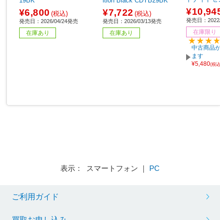
19BK
ition Black CDYB29BK
K-FRCJK
¥10,94
¥6,800
¥7,722
(税込)
(税込)
発売日：2022/
発売日：2026/04/24発売
発売日：2026/03/13発売
在庫限り
在庫あり
在庫あり
中古商品が
ます
¥5,480
(税
表示： スマートフォン ｜
PC
ご利用ガイド
買取お申し込み