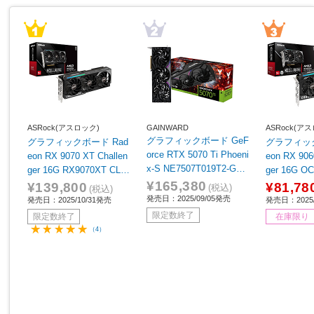
ASRock(アスロック)
GAINWARD
ASRock(ア
グラフィックボード GeF
グラフィックボード Rad
グラフィック
orce RTX 5070 Ti Phoeni
eon RX 9070 XT Challen
eon RX 906
x-S NE7507T019T2-GB2
ger 16G RX9070XT CL 1
ger 16G OC RX9060
031K ［GeForce RTXシ
6G ［Radeon RXシリー
CL 16GO ［
¥165,380
¥139,800
¥81,78
(税込)
(税込)
リーズ /16GB］
ズ /16GB］
シリーズ /1
発売日：2025/09/05発売
発売日：2025/10/31発売
発売日：2025/
限定数終了
限定数終了
在庫限り
（4）