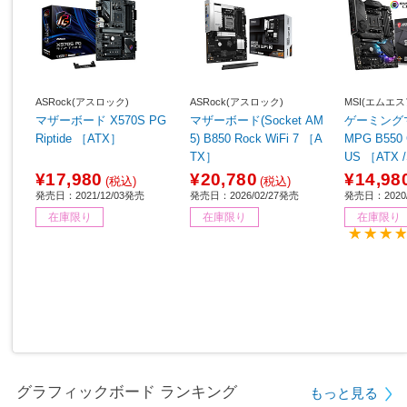
ASRock(アスロック)
ASRock(アスロック)
MSI(エムエス
マザーボード X570S PG
マザーボード(Socket AM
ゲーミング
Riptide ［ATX］
5) B850 Rock WiFi 7 ［A
MPG B550
TX］
US ［ATX /Socket AM
4］
¥17,980
¥20,780
¥14,98
(税込)
(税込)
発売日：2021/12/03発売
発売日：2026/02/27発売
発売日：2020
在庫限り
在庫限り
在庫限り
グラフィックボード ランキング
もっと見る