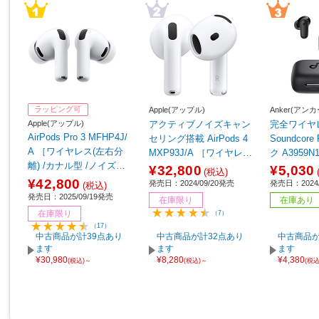
ラッピング可
Apple(アップル)
Anker(アンカ
Apple(アップル)
アクティブノイズキャン
完全ワイヤ
AirPods Pro 3 MFHP4J/
セリング搭載 AirPods 4
Soundcore
A ［ワイヤレス(左右分
MXP93J/A ［ワイヤレス
ク A3959
離) /カナル型 /ノイズキ
(左右分離) /インナーイヤ
ス(左右分離
¥32,800
¥5,030
(税込)
ャンセリング対応 /Bluet
ー型 /ノイズキャンセリ
ンセリング対応
¥42,800
発売日：2024/09/20発売
発売日：2024/
(税込)
ooth対応］
ング対応 /Bluetooth対
h対応］
発売日：2025/09/19発売
在庫限り
在庫あり
応］
在庫限り
（7）
（17）
中古商品が計39点あり
中古商品が計32点あり
中古商品が
ます
ます
ます
¥30,980
¥8,280
¥4,380
(税込)～
(税込)～
(税