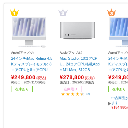
Apple(アップル)
Apple(アップル)
Apple(アップ
24インチiMac Retina 4.5
Mac Studio: 10コアCP
24インチiMac
Kディスプレイモデル: 8
U、24コアGPU搭載Appl
Kディスプレ
コアCPUと8コアGPUを
e M1 Max, 512GB
コアCPUと
搭載したApple M4チッ
搭載したApp
¥249,800
¥278,800
¥249,8
(税込)
(税込)
プ, 16GB, 256GB SSD -
プ, 16GB, 
発売日：2024/11/08発売
発売日：2022/03/18発売
発売日：2024/
シルバー シルバー MWU
ブルー ブルー MWUF3J/
在庫あり
在庫限り
在庫あり
C3J/A
A
（2）
中古商品が
ます
¥184,980