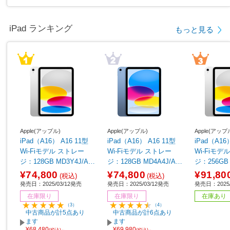
iPad ランキング
もっと見る
Apple(アップル)
Apple(アップル)
Apple(アップ
iPad（A16） A16 11型
iPad（A16） A16 11型
iPad（A16
Wi-Fiモデル ストレー
Wi-Fiモデル ストレー
Wi-Fiモデル ストレ
ジ：128GB MD3Y4J/A
ジ：128GB MD4A4J/A
ジ：256GB 
シルバー
ブルー
シルバー
¥74,800
¥74,800
¥91,80
(税込)
(税込)
発売日：2025/03/12発売
発売日：2025/03/12発売
発売日：2025/
在庫限り
在庫限り
在庫あり
（3）
（4）
中古商品が計5点あり
中古商品が計6点あり
ます
ます
¥68,480
¥69,980
(税込)～
(税込)～