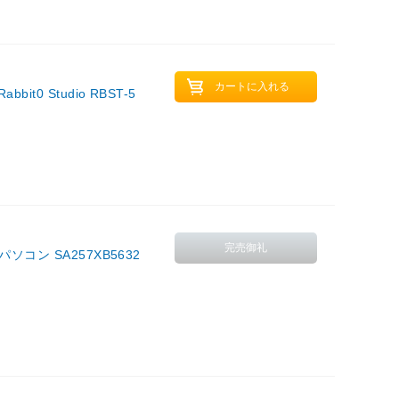
0 Studio RBST-5
コン SA257XB5632