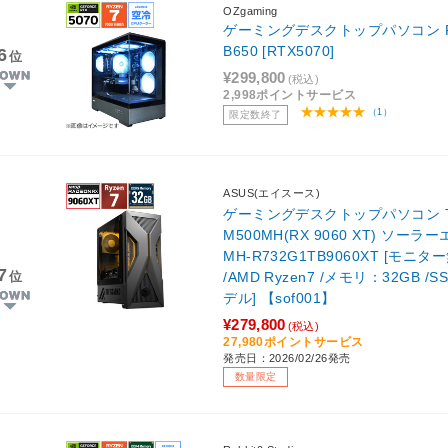
OZgaming
ゲーミングデスクトップパソコン P30-7
B650 [RTX5070]
6
位
¥299,800
(税込)
2,998ポイントサービス
（1）
限定数終了
ASUS(エイスース)
ゲーミングデスクトップパソコン TUF 
M500MH(RX 9060 XT) ソー
MH-R732G1TB9060XT [モニター無
7
位
/AMD Ryzen7 /メモリ：32GB /S
デル] 【sof001】
¥279,800
(税込)
27,980ポイントサービス
発売日：2026/02/26発売
数量限定