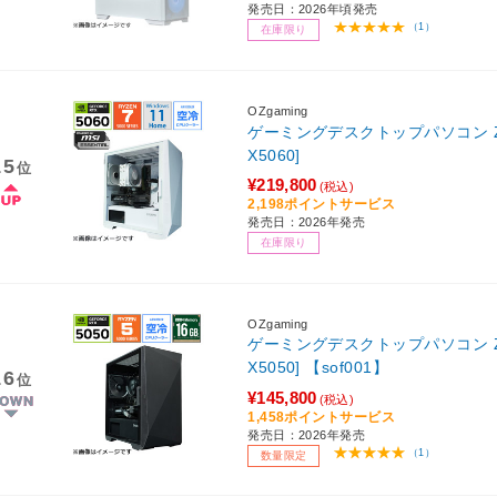
発売日：2026年頃発売
（1）
在庫限り
OZgaming
ゲーミングデスクトップパソコン Z1W-
X5060]
15
位
¥219,800
(税込)
2,198ポイントサービス
発売日：2026年発売
在庫限り
OZgaming
ゲーミングデスクトップパソコン Z1B-R
X5050] 【sof001】
16
位
¥145,800
(税込)
1,458ポイントサービス
発売日：2026年発売
（1）
数量限定