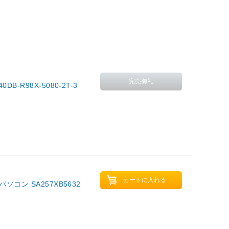
-R98X-5080-2T-3
コン SA257XB5632