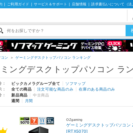
約
|
ご利用ガイド
|
サービス＆サポート
|
店舗情報
|
請求書払いについて（法
ソコン
＞
ゲーミングデスクトップパソコン ランキング
ーミングデスクトップパソコン ラ
分：
ビックカメラグループ全て
ソフマップ
示：
全ての商品
注文可能な商品のみ
在庫のある商品のみ
分：
新品商品
中古商品
週間
月間
OZgaming
ゲーミングデスクトップパソコン Z1-9
[RTX5070]