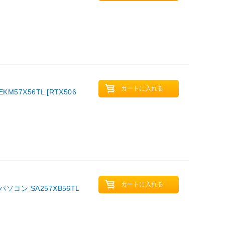
7X56TL [RTX506
コン SA257XB56TL