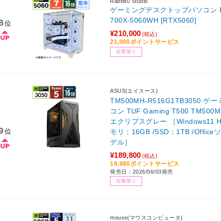
Rabbit0 Studio
ゲーミングデスクトップパソコン Rabbit
700X-5060WH [RTX5060]
8
位
¥210,000
(税込)
21,000ポイントサービス
在庫限り
ASUS(エイスース)
TM500MH-R516G1TB3050
コン TUF Gaming T500 TM500
エクリプスグレー ［Windows11 Hom
9
位
モリ：16GB /SSD：1TB /Offic
デル］
¥189,800
(税込)
18,980ポイントサービス
発売日：2026/06/03発売
在庫限り
mouse(マウスコンピュータ)