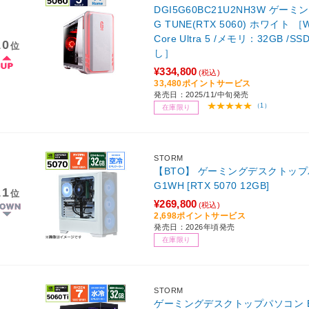
DGI5G60BC21U2NH3W ゲ
G TUNE(RTX 5060) ホワイト ［Win
Core Ultra 5 /メモリ：32GB /S
10
位
し］
¥334,800
(税込)
33,480ポイントサービス
発売日：2025/11/中旬発売
（1）
在庫限り
STORM
【BTO】 ゲーミングデスクトップパソ
G1WH [RTX 5070 12GB]
11
位
¥269,800
(税込)
2,698ポイントサービス
発売日：2026年頃発売
在庫限り
STORM
ゲーミングデスクトップパソコン EKM5