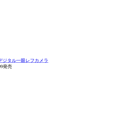
C)] デジタル一眼レフカメラ
09発売