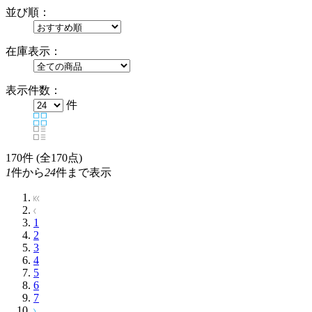
並び順：
在庫表示：
表示件数：
件
170
件 (全170点)
1
件から
24
件まで表示
1
2
3
4
5
6
7