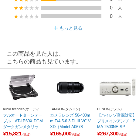
0
人
0
人
もっと見る
この商品を見た人は、
こちらの商品も見ています。
audio-technica(オーディオ
TAMRON(タムロン)
DENON(デノン)
テクニカ)
フルオートターンテー
カメラレンズ 50-400m
【ハイレゾ音源対応
ブル AT-LP60X DGM
m F/4.5-6.3 Di III VC V
プリメインアンプ P
ダークガンメタリック
XD（Model A067S）
MA-2500NE SP
[フォノイコライザー内
［ソニーE /ズームレン
¥15,821
¥165,000
¥267,300
(税込)
(税込)
(税込)