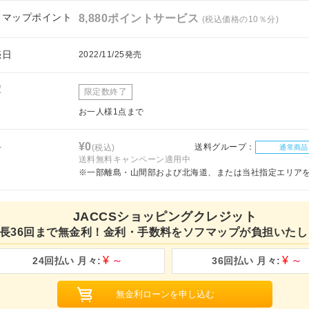
フマップポイント
8,880ポイントサービス
(税込価格の10％分)
売日
2022/11/25発売
庫
限定数終了
お一人様1点まで
料
¥0
送料グループ：
(税込)
通常商品
送料無料キャンペーン適用中
※一部離島・山間部および北海道、または当社指定エリア
JACCSショッピングクレジット
長36回まで無金利！金利・手数料をソフマップが負担いたし