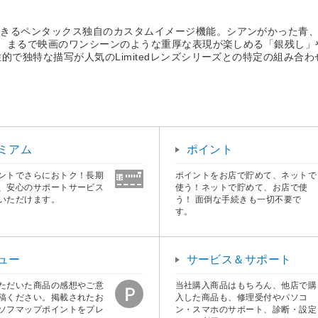
きるペンタックス独自のカスタムイメージ機能。シアンがかった青、く
じめ、まるで映画のワンシーンのような重厚な表現が楽しめる「銀残し
特な描写が人気のLimitedレンズシリーズとの特定の組み合わせにより
ミアム
ポイント
ントでさらにおトク！長期
ポイントをお店で貯めて、ネットで
、安心のサポートサービス
使う！ネットで貯めて、お店で使
いただけます。
う！ 面倒な手続きも一切不要で
す。
ュー
サービス＆サポート
ただいた商品の感想やご意
当社購入商品はもちろん、他店で購
稿ください。掲載されたお
入した商品も、修理受付やパソコ
ソフマップポイントをプレ
ン・スマホのサポート、診断・設定