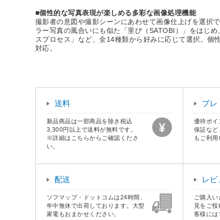
■個性的な写真表現が楽しめる多彩な画像処理機能
撮影者の意図や撮影シーンにあわせて画像仕上げを選択で
ラー写真の風合いにも似た「里び（SATOBI）」をは
スプロセス」など、全14種類から好みに応じて選択。個性的で独
対応。
送料
プレ
新品商品は一部商品を除き税込
優待ポイ
3,300円以上で送料が無料です。
保証など
※詳細はこちらからご確認くださ
もご利用
い。
配送
レビ
ソフマップ・ドットコムは24時間、
ご購入い
年中無休で出荷しております。大型
見をご投
家電もおまかせください。
客様には