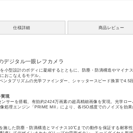
仕様詳細
商品レビュー
のデジタル一眼レフカメラ
を小型設計のボディに凝縮するとともに、防塵・防滴構造やマイナス
適におこなえるモデル。
スペンタプリズムの光学ファインダー、シャッタースピード換算で4.
を実現
ージセンサーを搭載、有効約2424万画素の超高精細画像を実現。光学
理エンジン「PRIME MII」により、各ISO感度でのノイズを効果的
グを施した防塵・防滴構造とマイナス10℃までの動作を保証する耐寒
も配慮してデザインされたグリップや背面ボタン、モードダイヤル形