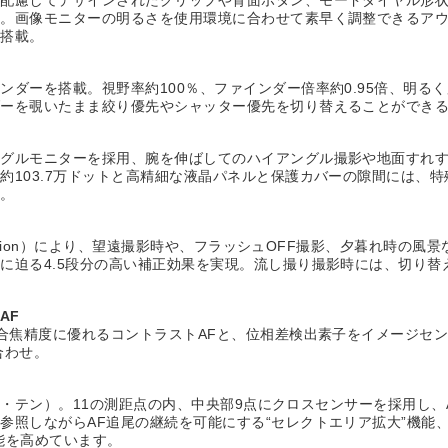
様。画像モニターの明るさを使用環境に合わせて素早く調整できるア
を搭載。
ンダーを搭載。視野率約100％、ファインダー倍率約0.95倍、明る
ダーを覗いたまま絞り優先やシャッター優先を切り替えることができ
ングルモニターを採用、腕を伸ばしてのハイアングル撮影や地面すれ
約103.7万ドットと高精細な液晶パネルと保護カバーの隙間には、
す。
duction）により、望遠撮影時や、フラッシュOFF撮影、夕暮れ時
に迫る4.5段分の高い補正効果を実現。流し撮り撮影時には、切り
AF
。合焦精度に優れるコントラストAFと、位相差検出素子をイメージセ
合わせ。
クス・テン）。11の測距点の内、中央部9点にクロスセンサーを採用し、
参照しながらAF追尾の継続を可能にする“セレクトエリア拡大”機能
性能を高めています。