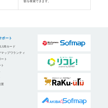
額を検索できます。
サポート
LUBカード
フマップワランティ
ポート
ート
ト
9
設置