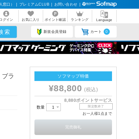
人窓口）
|
プレミアムCLUB
|
お問い合わせ
|
ログイン
お気に入り
ポイント確認
ランキング
Language
新規会員登録
カート
0
 ブラ
ソフマップ特価
¥88,800
(税込)
8,880ポイントサービス
限定数終了
数量
お一人様1点まで