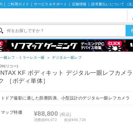
約
|
ご利用ガイド
|
サービス＆サポート
|
店舗情報
|
請求書払いについて（法
ル一眼レフ・ミラーレス一眼
＞
デジタル一眼レフ
COH(リコー)
ENTAX KF ボディキット デジタル一眼レフカメラ
ク ［ボディ単体］
ウトドア撮影に適した防塵防滴、小型設計のデジタル一眼レフカメラ
フマップ特価
¥88,800
(税込)
消費税¥8,072
税抜¥80,728