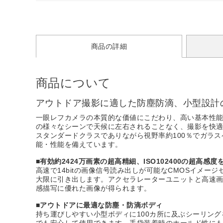
商品の詳細
商品について
アウトドア撮影に適した防塵防滴、小型設計
一眼レフカメラの本質的な価値にこだわり、高い基本性能
の様々なシーンで天候に左右されることなく、撮影を快
スタンダードクラスでありながら視野率約100％でガラ
能・性能を備えています。
■有効約2424万画素の超高精細、ISO102400の超高感度
高速で14bitの画像信号読み出しが可能なCMOSイメ
大限に引き出します。アクセラレーターユニットと高速画像処
感描写に優れた画像が得られます。
■アウトドアに最適な防塵・防滴ボディ
持ち運びしやすい小型ボディに100カ所に及ぶシーリン
でも安心して使用できます。手袋装着時のホールド性に