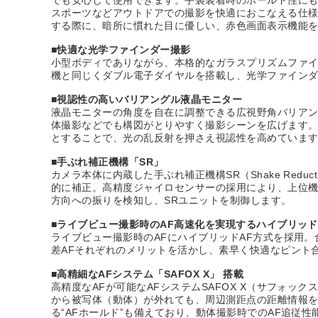
スポーツなどアウトドアでの撮影を快適におこなえる仕
する際に、暗所に慣れた目に優しい、赤色画面表示機能
■快適な光学ファインダー撮影
小型ボディでありながら、本格的なガラスプリズムファイ
機と同じくダブル電子ダイヤルを搭載し、光学ファイン
■視認性の高いバリアングル液晶モニター
液晶モニターの角度を自在に調整できる広視野角バリア
体撮影などでも構図がとりやすく撮影シーンを広げます。
とすることで、光の乱反射を押さえ視認性を高めていま
■手ぶれ補正機構「SR」
カメラ本体に内蔵した手ぶれ補正機構SR（Shake Re
的に補正。高精度ジャイロセンサーの採用により、上位機
方向への振りを検知し、SRユニットを制御します。
■ライブビュー撮影時のAF高速化を実現するハイブリッド
ライブビュー撮影時のAFにハイブリッドAF方式を採用
差AFそれぞれのメリットを活かし、素早く快適なピント
■高精細なAFシステム「SAFOX X」 搭載
高精度なAFが可能なAFシステムSAFOX X（サフォッ
から被写体（動体）が外れても、周辺測距点の距離情報を
る“AFホールド”も備えており、動体撮影時でのAF追従