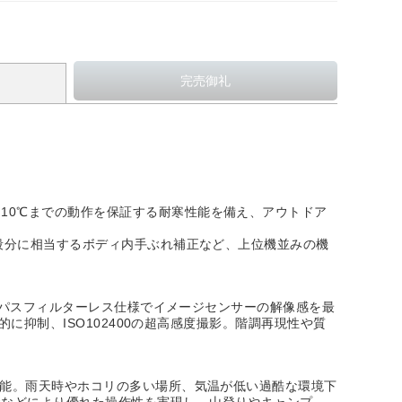
10℃までの動作を保証する耐寒性能を備え、アウトドア
5段分に相当するボディ内手ぶれ補正など、上位機並みの機
ローパスフィルターレス仕様でイメージセンサーの解像感を最
に抑制、ISO102400の超高感度撮影。階調再現性や質
性能。雨天時やホコリの多い場所、気温が低い過酷な環境下
状などにより優れた操作性を実現し、山登りやキャンプ、