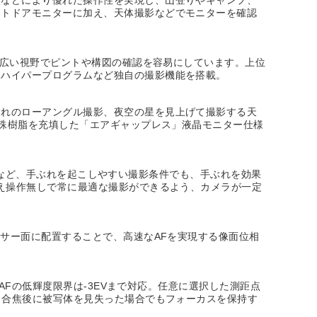
ウトドアモニターに加え、天体撮影などでモニターを確認
く広い視野でピントや構図の確認を容易にしています。上位
るハイパープログラムなど独自の撮影機能を搭載。
すれのローアングル撮影、夜空の星を見上げて撮影する天
特殊樹脂を充填した「エアギャップレス」液晶モニター仕様
の風景など、手ぶれを起こしやすい撮影条件でも、手ぶれを効果
替え操作無しで常に最適な撮影ができるよう、カメラが一定
ンサー面に配置することで、高速なAFを実現する像面位相
AFの低輝度限界は-3EVまで対応。任意に選択した測距点
、合焦後に被写体を見失った場合でもフォーカスを保持す