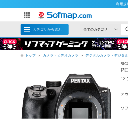
利用規
カテゴリから選ぶ
トップ
＞
カメラ・ビデオカメラ
＞
デジタルカメラ・デジタ
RI
P
ッ
ア
ソ