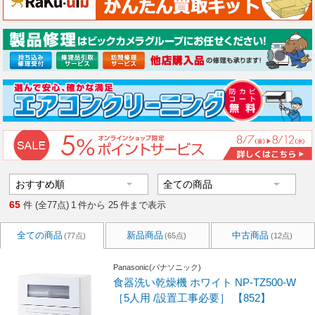
65
件 (全77点)
1
件から
25
件まで表示
全ての商品
新品商品
中古商品
(77点)
(65点)
(12点)
Panasonic(パナソニック)
食器洗い乾燥機 ホワイト NP-TZ500-W
［5人用 /設置工事必要］ 【852】