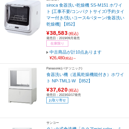
siroca 食器洗い乾燥機 SS-M151 ホワイ
ト [工事不要/コンパクトサイズ/予約タイ
マー付き/洗いコース4パターン/食器洗い
乾燥機] 【852】
¥38,583
(税込)
発売日：2019/09月発売
在庫限り
中古商品が計10点あります
¥26,480
(税込)～
Panasonic(パナソニック)
食器洗い機（送風乾燥機能付き）ホワイ
ト NP-TML1-W 【852】
¥37,620
(税込)
発売日：2023/02/17発売
お取り寄せ
サンコー
タンク式食洗機「ラクアmini color」 ミ