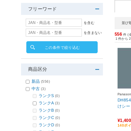
フリーワード
並び
を含む
を含まない
556
件 (
1
件から
2
この条件で絞り込む
商品区分
新品
(556)
中古
(3)
Panas
ランクS
(0)
DH8
ランクA
(3)
けシー
ランクB
(0)
ランクC
(0)
¥1,400
ランクD
(0)
140ポ