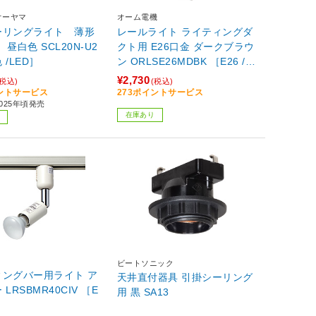
オーヤマ
オーム電機
ーリングライト 薄形
レールライト ライティングダ
色 SCL20N-U2
クト用 E26口金 ダークブラウ
 /LED］
ン ORLSE26MDBK ［E26 /LE
D］ 【864】
¥2,730
(税込)
(税込)
イントサービス
273ポイントサービス
025年頃発売
在庫あり
ビートソニック
ングバー用ライト ア
天井直付器具 引掛シーリング
LRSBMR40CIV ［E
用 黒 SA13