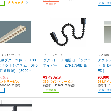
（4）
り
お取り寄
数量限定
onic(パナソニック)
ビートソニック
大光電機
配線ダクト本体 3m 100
ダクトレール用照明 「ジブロ
ダクト
線ダクトシステム DH0
アイビー」 Z7R1758B 黒
ト 白 DXL81469C ［電球色 /L
要確認) ［3000m
ED］
¥3,498
¥6,980
(税込)
(税込)
イントサービス
350ポイントサービス
698ポ
006/06/28発売
発売日：2016/11/22発売
発売日：2
寄せ
在庫あり
お取り寄