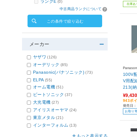
ランクE
(0)
在庫あ
中古商品ランクについて
この条件で絞り込む
メーカー
ヤザワ
(126)
オーデリック
(85)
Panas
Panasonic(パナソニック)
(73)
100V
ELPA
(55)
V用配
オーム電機
213(納期
(51)
m］
ビートソニック
(37)
¥9,430
943ポ
大光電機
(27)
発売日：2
アイリスオーヤマ
(24)
お取り
東京メタル
(21)
インターフォルム
(13)
もっと表示する