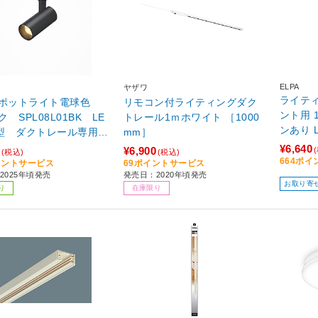
ELPA
ヤザワ
ライテ
スポットライト電球色
リモコン付ライティングダク
ント用 
 SPL08L01BK LE
トレール1ｍホワイト ［1000
ンあり LRC-R100C(IV) ［100
型 ダクトレール専用照
mm］
0mm］
720lm ［電球色 /
¥6,640
¥6,900
(税込)
(税込)
664ポ
イントサービス
69ポイントサービス
2025年頃発売
発売日：2020年頃発売
お取り寄
り
在庫限り