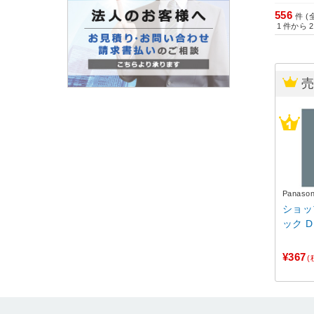
556
件 (
1
件から
2
Panas
ショッ
ック D
¥367
(