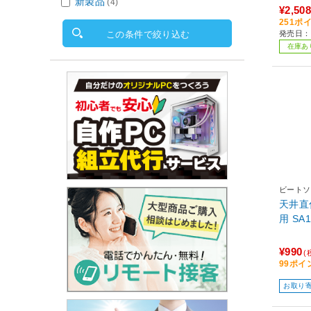
新製品
(4)
¥2,508
251ポ
発売日：2
この条件で絞り込む
在庫あ
ビートソ
天井直
用 S
¥990
(
99ポイ
お取り