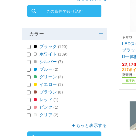
この条件で絞り込む
カラー
ヤザワ
LED
ブラック
(120)
ブラック
ホワイト
(139)
D一体
シルバー
(7)
明 明るさ約
¥2,170
LED］
ブルー
(2)
217ポ
発売日：
グリーン
(2)
在庫あ
イエロー
(1)
ブラウン
(8)
レッド
(1)
ピンク
(1)
クリア
(2)
もっと表示する