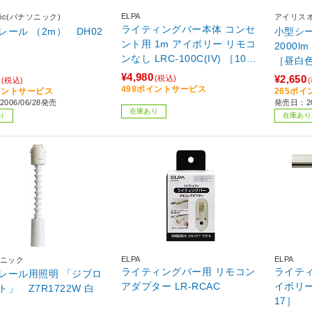
ELPA
onic(パナソニック)
アイリス
ライティングバー本体 コンセ
レール （2m） DH02
小型シ
ント用 1m アイボリー リモコ
2000lm 昼白
ンなし LRC-100C(IV) ［1000
［昼白色
mm］
¥4,980
¥2,650
(税込)
(税込)
498ポイントサービス
イントサービス
265ポ
006/06/28発売
発売日：2
在庫あり
り
在庫あり
ELPA
ELPA
ニック
ライティングバー用 リモコン
ライティ
レール用照明 「ジブロ
アダプター LR-RCAC
イボリー 
」 Z7R1722W 白
17］
】