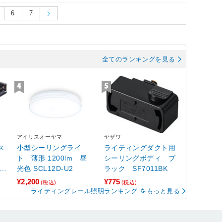
6
7
全てのランキングを見る
アイリスオーヤマ
ヤザワ
ス
小型シーリングライ
ライティングダクト用
ト 薄形 1200lm 昼
シーリングボディ ブ
ト本
光色 SCL12D-U2
ラック SF7011BK
¥2,200
¥775
(税込)
(税込)
ライティングレール照明ランキング をもっと見る