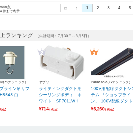
全559点)
1
2
3
4
5
4
件まで表示
売上ランキング
（集計期間：7月30日～8月5日）
onic(パナソニック)
ヤザワ
Panasonic(パナソニック)
プライン吊りフ
ライティングダクト用
100V用配線ダクトシ
H8543 白
シーリングボディ ホ
テム 「ショップライ
ワイト SF7011WH
ン」 100V配線ダク
体 （2m） DH0222
¥714
¥6,260
税込)
(税込)
(税込)
【864】