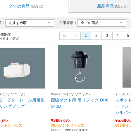
全ての商品
新品商品
(559点)
(556点)
順：
在庫表示：
全559点)
1
2
3
4
5
4
件まで表示
onic(パナソニック)
Panasonic(パナソニック)
オーデリ
542 ダクトレール用引掛
配線ダクト用 吊りフック DH8
スポッ
リングプラグ
543B
ー ランプ
シルバー 
ED］
¥360
¥5,680
(税込)
(税込)
イントサービス
36ポイントサービス
568ポ
発売日：1991/05/01発売