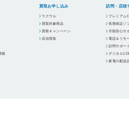
買取お申し込み
訪問・店頭
ラクウル
プレミアムC
買取対象商品
長期保証ソ
買取キャンペーン
月額安心サ
店頭買取
電話＆リモ
訪問サポー
情報
デジタル11
家電の配送
ウェア エーワン