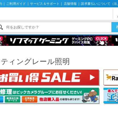
約
|
ご利用ガイド
|
サービス＆サポート
|
店舗情報
|
請求書払いについて（法
明
イティングレール照明