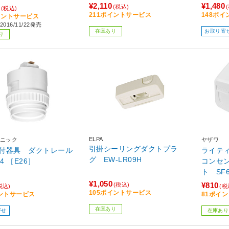
¥2,110
¥1,480
(税込)
(税込)
211ポイントサービス
148ポ
イントサービス
016/11/22発売
在庫あり
お取り寄
り
ELPA
ニック
ヤザワ
引掛シーリングダクトプラ
付器具 ダクトレール
ライテ
グ EW-LR09H
A14 ［E26］
コンセ
ト SF6
¥1,050
¥810
(税込)
税込)
(税
105ポイントサービス
ントサービス
81ポイ
在庫あり
寄せ
在庫あり