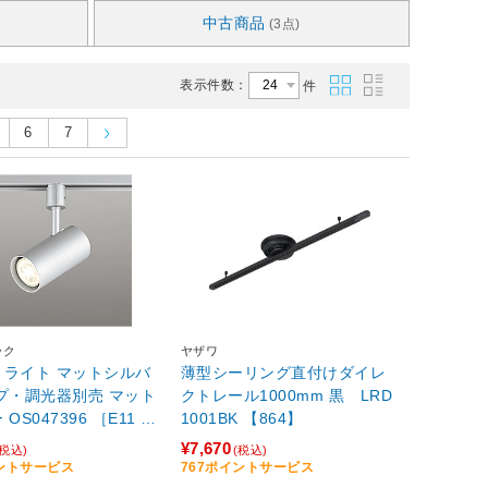
中古商品
(3点)
表示件数：
件
6
7
ック
ヤザワ
トライト マットシルバ
薄型シーリング直付けダイレ
・調光器別売 マット
クトレール1000mm 黒 LRD
OS047396 ［E11 /L
1001BK 【864】
¥7,670
(税込)
(税込)
イントサービス
767ポイントサービス