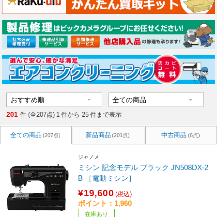
201
件 (全207点)
1
件から
25
件まで表示
全ての商品
新品商品
中古商品
(207点)
(201点)
(6点)
ジャノメ
ミシン 記念モデル ブラック JN508DX-2
B ［電動ミシン］
¥19,600
(税込)
ポイント：1,960
在庫あり