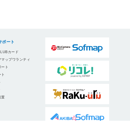
サポート
LUBカード
フマップワランティ
ポート
ート
ト
9
設置