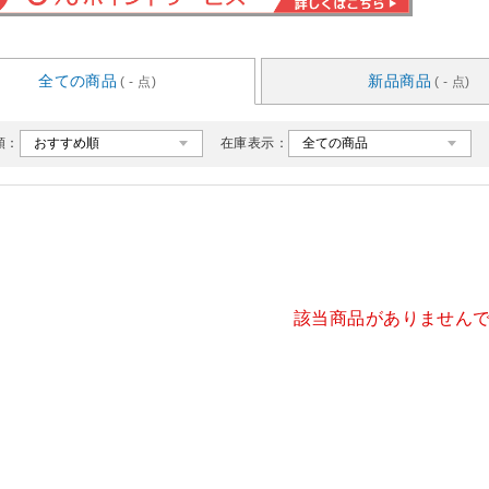
全ての商品
新品商品
( - 点)
( - 点)
順：
在庫表示：
該当商品がありません