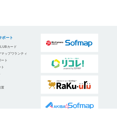
サポート
LUBカード
フマップワランティ
ポート
ート
ト
9
設置