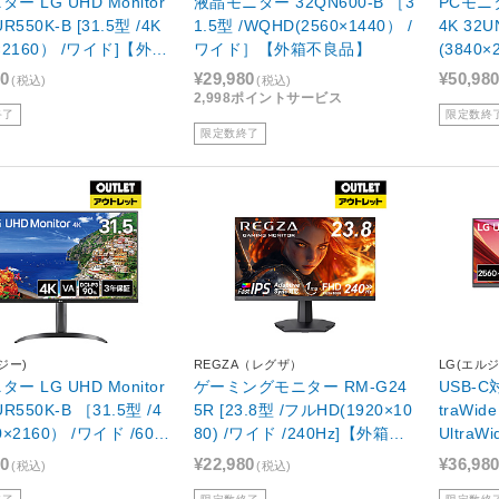
ター LG UHD Monitor
液晶モニター 32QN600-B ［3
PCモニタ
UR550K-B [31.5型 /4K
1.5型 /WQHD(2560×1440） /
4K 32U
0×2160） /ワイド]【外箱
ワイド］【外箱不良品】
(3840
】
不良品
80
¥29,980
¥50,98
(税込)
(税込)
2,998ポイントサービス
終了
限定数終
限定数終了
ジー)
REGZA（レグザ）
LG(エルジ
ター LG UHD Monitor
ゲーミングモニター RM-G24
USB-C
5R [23.8型 /フルHD(1920×10
traWide 34U530A-W ［34型
0×2160） /ワイド /60H
80) /ワイド /240Hz]【外箱不
UltraW
外箱不良品】
良品】
/ワイド
80
¥22,980
¥36,98
(税込)
(税込)
品】