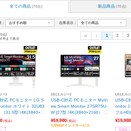
全ての商品
新品商品
(70点)
(70点)
順：
在庫表示：
70点)
1
2
3
4
件まで表示
ジー)
LG(エルジー)
LG(エルジ
C対応 PCモニター LG S
USB-C対応 PCモニター MyVi
USB-C
Monitor ホワイト 32U83
ew Smart Monitor 27SR75U-
onitor 
 ［31.5型 /4K(3840×2
W [27型 /4K(3840×2160） /
フルHD(
 /ワイド /60Hz］【外箱
ワイド]【外箱不良品】
【外箱
80
¥59,980
¥19,98
(税込)
(税込)
】
5,998ポイントサービス
り
在庫限り