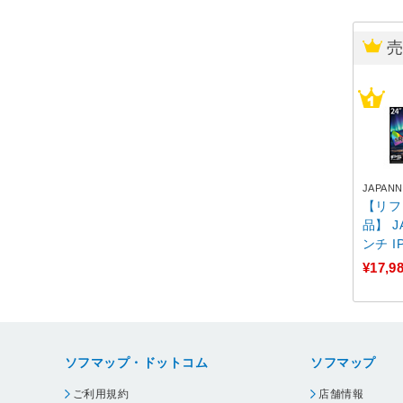
JAPANN
【リフ
品】 J
ンチ 
UXGA(
¥17,9
像度 液
PS24
HSP [
920×
ソフマップ・ドットコム
ソフマップ
ご利用規約
店舗情報