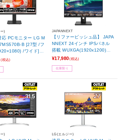
JAPANNEXT
ー)
【リファービッシュ品】 JAPA
対応 PCモニター LG M
NNEXT 24インチ IPSパネル
 27MS570B-B [27型 /フ
搭載 WUXGA(1920x1200)解
20×1080) /ワイド]
像度 液晶モニター JN-IPS24
不良品】
¥17,980
0
(税込)
(税込)
WUXGAR-C65W-HSP [24型 /
在庫限り
WUXGA(1920×1200） /ワイ
ド]
ー)
LG(エルジー)