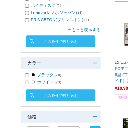
ハイディスク
(2)
Lenovo(レノボジャパン)
(1)
PRINCETON(プリンストン)
(1)
もっと表示する
この条件で絞り込む
カラー
LG(エル
PCモニタ
8型 /フ
ブラック
(28)
イド]
ホワイト
(23)
¥18,9
この条件で絞り込む
在庫限
価格