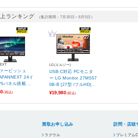
売上ランキング
（集計期間：7月30日～8月5日）
EXT
LG(エルジー)
ァービッシュ
USB-C対応 PCモニタ
APANNEXT 24イ
ー LG Monitor 27MS57
IPSパネル搭載 W
0B-B [27型 /フルHD(19
1920x1200)解
20×1080) /ワイド]【外
80
¥19,980
(税込)
(税込)
晶モニター JN-I
箱不良品】
WUXGAR-C65W-
24型 /WUXGA(1
1200） /ワイド]
買取お申し込み
訪問・店頭
ラクウル
プレミアムC