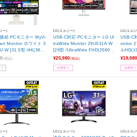
ジー)
LG(エルジー)
LG(エルジ
C接続 PCモニター MyVi
USB-C対応 PCモニター LG Ul
USB-C
art Monitor ホワイト 3
traWide Monitor 29U531A-W
onitor
U-W [31.5型 /4K(3840
[29型 /UltraWide FHD(2560×
ルHD(19
0） /スクエア]【外箱不
1080） /ワイド /100Hz]【外
【外箱
80
¥25,980
¥19,98
(税込)
(税込)
箱不良品】
終了
在庫限り
在庫限り
ジー)
LG(エルジー)
LG(エルジ