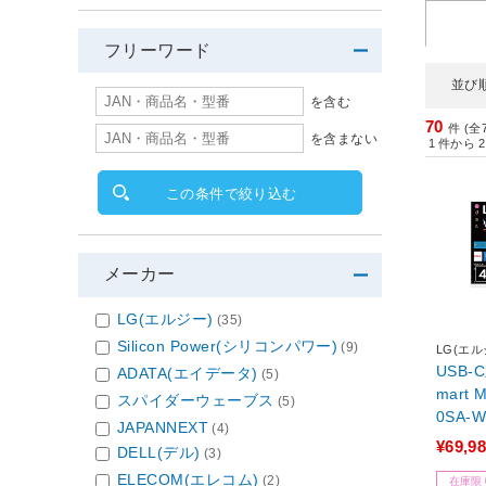
フリーワード
並び
を含む
70
件 (全
を含まない
1
件から
2
この条件で絞り込む
メーカー
LG(エルジー)
(35)
Silicon Power(シリコンパワー)
(9)
LG(エル
USB-
ADATA(エイデータ)
(5)
mart 
スパイダーウェーブス
(5)
0SA-W
JAPANNEXT
(4)
160）
¥69,9
DELL(デル)
(3)
不良品
ELECOM(エレコム)
(2)
在庫限