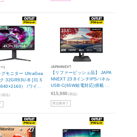
JAPANNEXT
ー)
【リファービッシュ品】 JAPA
グモニター UltraGea
NNEXT 23.8インチIPSパネル
 32GR93U-B [31.5
USB-C(65W給電対応)搭載 昇
3840×2160） /ワイド]
降式スタンド採用フルHD液晶
不良品】
¥15,980
0
(税込)
(税込)
モニター JN-HSP238IPSFHD
限定数終了
-C65W [23.8型 /フルHD(1920
了
×1080) /ワイド]