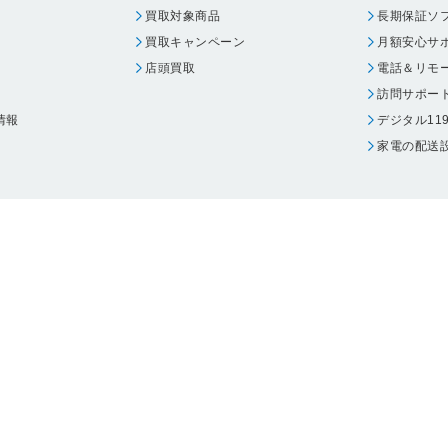
買取対象商品
長期保証ソ
買取キャンペーン
月額安心サ
店頭買取
電話＆リモ
訪問サポー
情報
デジタル11
家電の配送
ウェア エーワン