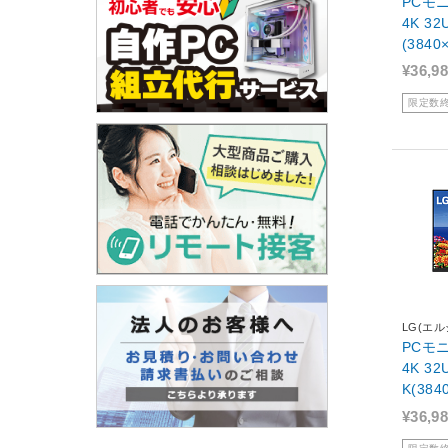
PCモニ
4K 32
(384
不良品
¥36,9
限定数
LG(エル
PCモニ
4K 32UR550K-B ［31.5型 /4
K(384
z］【
¥36,9