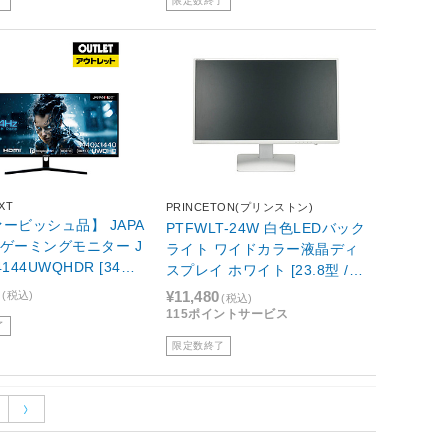
了
限定数終了
XT
PRINCETON(プリンストン)
ービッシュ品】 JAPA
PTFWLT-24W 白色LEDバック
T ゲーミングモニター J
ライト ワイドカラー液晶ディ
4144UWQHDR [34型 /
スプレイ ホワイト [23.8型 /ワ
(3440×1440) /ワイ
イド /フルHD(1920×1080)]
0
¥11,480
(税込)
(税込)
【生産完了品】
115ポイントサービス
了
限定数終了