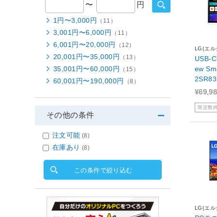
〜
円
1円〜3,000円
（11）
3,001円〜6,000円
（11）
6,001円〜20,000円
（12）
LG(エル
20,001円〜35,000円
（13）
USB-
35,001円〜60,000円
ew Sm
（15）
2SR83
60,001円〜190,000円
（8）
×216
¥69,9
良品】
限定数
その他の条件
注文可能
(8)
在庫あり
(8)
この条件で絞り込む
LG(エル