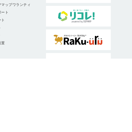
フマップワランティ
ポート
ート
ト
9
設置
ソフマップは、消費者庁・公正取引委員
会認定ルールに従った適正な表示を推進
しています。