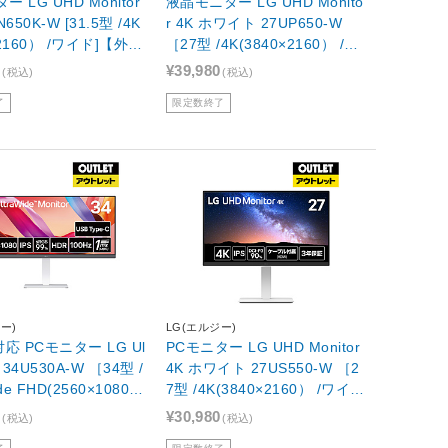
ー LG UHD Monitor
液晶モニター LG UHD Monito
N650K-W [31.5型 /4K
r 4K ホワイト 27UP650-W
×2160） /ワイド]【外箱
［27型 /4K(3840×2160） /ワ
】
イド］【外箱不良品】
0
¥39,980
(税込)
(税込)
了
限定数終了
ー)
LG(エルジー)
対応 PCモニター LG Ul
PCモニター LG UHD Monitor
 /
4K ホワイト 27US550-W ［2
ide FHD(2560×1080）
7型 /4K(3840×2160） /ワイ
 /100Hz］【外箱不良
ド］【外箱不良品】
0
¥30,980
(税込)
(税込)