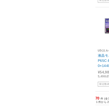
限定数
LG(エル
液晶モニ
P65C-B ［34型 /UWQH
0×14
¥54,9
5,49
限定数
70
件 (全
1
件から
2