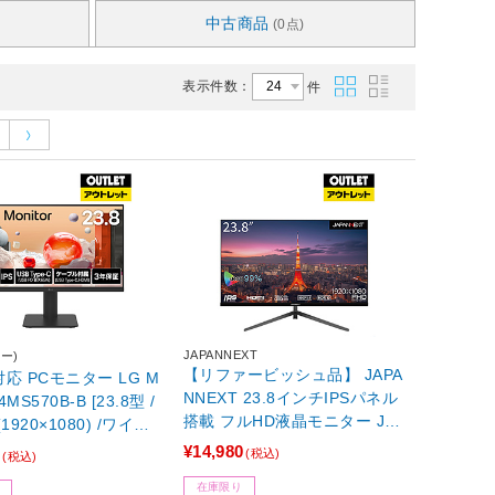
中古商品
(0点)
表示件数：
件
JAPANNEXT
ー)
【リファービッシュ品】 JAPA
対応 PCモニター LG M
NNEXT 23.8インチIPSパネル
24MS570B-B [23.8型 /
搭載 フルHD液晶モニター JN-
1920×1080) /ワイド]
IPS2380FHD-C65W-N ［23.8
不良品】
¥14,980
0
(税込)
(税込)
型 /フルHD(1920×1080) /ワイ
在庫限り
ド］