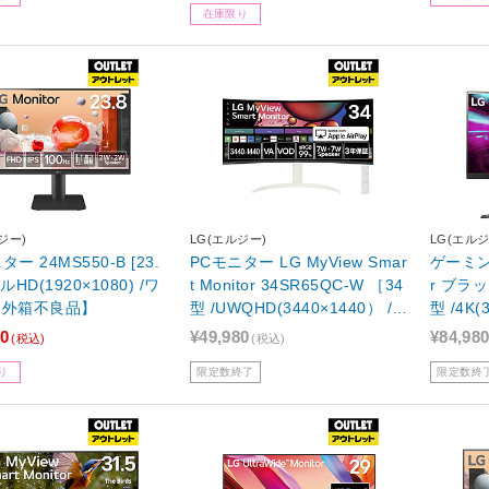
在庫限り
ジー)
LG(エルジー)
LG(エルジ
ー 24MS550-B [23.
PCモニター LG MyView Smar
ゲーミン
ルHD(1920×1080) /ワ
t Monitor 34SR65QC-W ［34
r ブラック
【外箱不良品】
型 /UWQHD(3440×1440） /ワ
型 /4K(
イド /曲面型 /100Hz］【外箱
【外箱
80
¥49,980
¥84,98
(税込)
(税込)
不良品】
り
限定数終了
限定数終