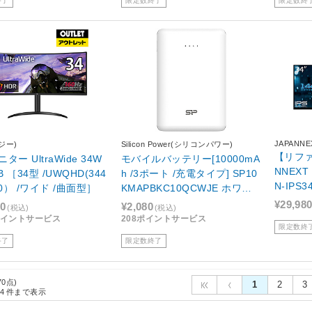
終了
限定数終了
限定数終
JAPANNE
ジー)
Silicon Power(シリコンパワー)
【リファ
ター UltraWide 34W
モバイルバッテリー[10000mA
NNEX
D(344
h /3ポート /充電タイプ] SP10
N-IPS3
40） /ワイド /曲面型］
KMAPBKC10QCWJE ホワイ
UWQHD 
ト
¥29,98
80
¥2,080
(税込)
(税込)
ド]
8ポイントサービス
208ポイントサービス
限定数終
終了
限定数終了
70点)
1
2
3
4
件まで表示