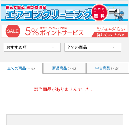
全ての商品
新品商品
中古商品
( - 点)
( - 点)
( - 点)
該当商品がありませんでした。