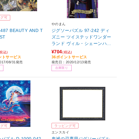
ング可
やのまん
-487 BEAUTY AND T
ジグソーパズル 97-242 ディ
ST
ズニー ツイステッドワンダー
ランド ヴィル・シェーンハイ
ト 【852】
¥704
(税込)
(税込)
イントサービス
36ポイントサービス
17/08/31発売
発売日：2020/12/13発売
在庫限り
ング可
ラッピング可
エンスカイ
ズル D-1000-042
鬼滅の刃専用ジグソーパズル