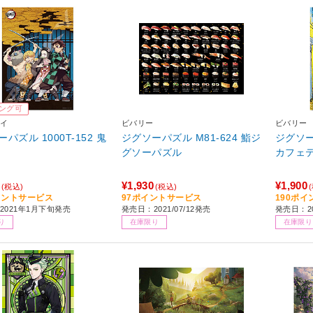
ング可
イ
ビバリー
ビバリー
パズル 1000T-152 鬼
ジグソーパズル M81-624 鮨ジ
ジグソー
グソーパズル
カフェ
¥1,930
¥1,900
(税込)
(税込)
イントサービス
97ポイントサービス
190ポ
2021年1月下旬発売
発売日：2021/07/12発売
発売日：20
り
在庫限り
在庫限り