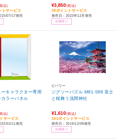
¥3,850
(税込)
(税込)
イントサービス
39ポイントサービス
15/07/17発売
発売日：2023年12月発売
在庫限り
ビバリー
ニーキャラクター専用
ジグソーパズル M81-588 富士
ーカラーパネル
と桜舞う浅間神社
¥1,610
(税込)
(税込)
ントサービス
161ポイントサービス
22/02/11発売
発売日：2019/12/09発売
在庫限り