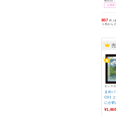
発売日：2
在庫限
807
件 (
1
件から
2
エンス
まめパ
C01
にが釣
¥1,46