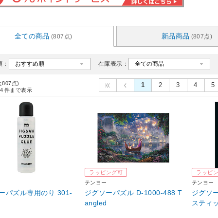
全ての商品
新品商品
(807点)
(807点)
順：
在庫表示：
全807点)
1
2
3
4
5
4
件まで表示
ラッピング可
ラッピ
テンヨー
テンヨー
ーパズル専用のり 301-
ジグソーパズル D-1000-488 T
ジグソーパ
angled
スティ