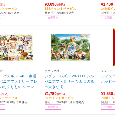
¥3,690
¥1,400
税込)
(税込)
ントサービス
185ポイントサービス
140ポ
021/4/25発売
発売日：2018/8/1発売
発売日：20
り
在庫限り
在庫限り
社
エポック社
テンヨー
パズル 26-405 劇場
ジグソーパズル 28-111s シル
ディズ
バニアファミリー フレ
バニアファミリー ひみつの森
ハッピ
のおくりもの シーンコ
の大きな滝
ョン
¥1,780
¥1,580
(税込)
(税込)
ントサービス
89ポイントサービス
79ポイ
2023年10月下旬発売
発売日：2023年10月下旬発売
発売日：20
り
在庫限り
在庫限り