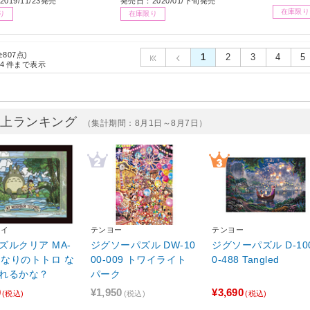
019/11/23発売
発売日：2020/01/下旬発売
在庫限り
り
在庫限り
全807点)
1
2
3
4
5
4
件まで表示
売上ランキング
（集計期間：8月1日～8月7日）
カイ
テンヨー
テンヨー
ズルクリア MA-
ジグソーパズル DW-10
ジグソーパズル D-10
 となりのトトロ な
00-009 トワイライト
0-488 Tangled
れるかな？
パーク
0
¥1,950
¥3,690
(税込)
(税込)
(税込)