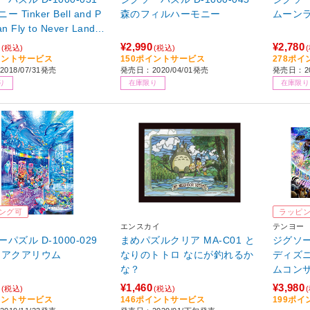
 Tinker Bell and P
森のフィルハーモニー
ムーン
an Fly to Never Land
00ピース）
¥2,990
¥2,780
(税込)
(税込)
イントサービス
150ポイントサービス
278ポ
018/07/31発売
発売日：2020/04/01発売
発売日：2
り
在庫限り
在庫限り
ング可
ラッピ
エンスカイ
テンヨー
パズル D-1000-029
まめパズルクリア MA-C01 と
ジグソーパ
 アクアリウム
なりのトトロ なにが釣れるか
ディズ
な？
ムコン
¥1,460
¥3,980
(税込)
(税込)
イントサービス
146ポイントサービス
199ポ