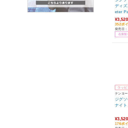
ディズニー
eter P
（10
¥3,520
352ポ
発売日：2
在庫限
ラッピ
テンヨー
ジグソー
ナイト
¥3,520
176ポ