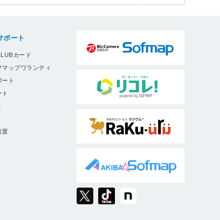
サポート
LUBカード
フマップワランティ
ポート
ート
ト
9
設置