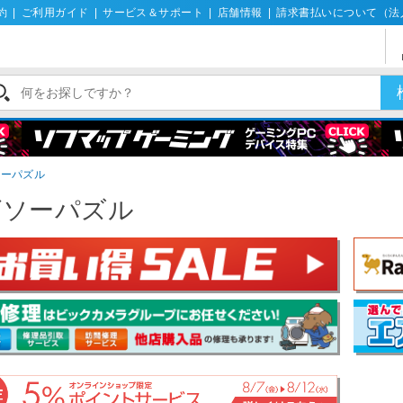
約
|
ご利用ガイド
|
サービス＆サポート
|
店舗情報
|
請求書払いについて（法
ソーパズル
グソーパズル