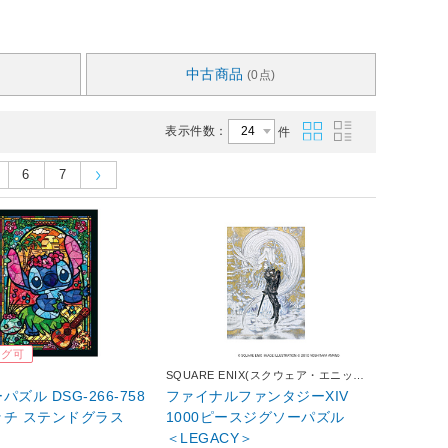
中古商品
(0点)
表示件数：
件
6
7
ング可
SQUARE ENIX(スクウェア・エニック
ス)
ズル DSG-266-758
ファイナルファンタジーXIV
ッチ ステンドグラス
1000ピースジグソーパズル
＜LEGACY＞