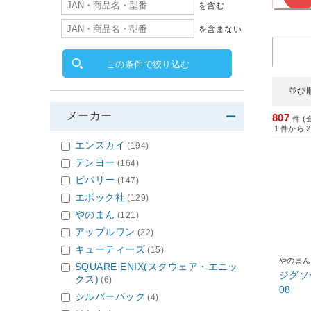
を含む
を含まない
この条件で絞り込む
並び
メーカー
807
件 (
1
件から
2
エンスカイ
(194)
テンヨー
(164)
ビバリー
(147)
エポック社
(129)
やのまん
(121)
アップルワン
(22)
キューティーズ
(15)
やのまん
SQUARE ENIX(スクウェア・エニッ
ジグソ
クス)
(6)
08
シルバーバック
(4)