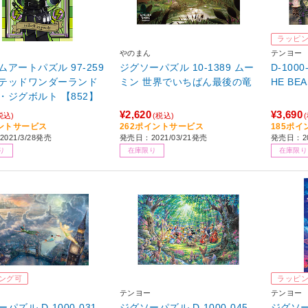
ラッピ
やのまん
テンヨー
ムアートパズル 97-259
ジグソーパズル 10-1389 ムー
D-1000
テッドワンダーランド
ミン 世界でいちばん最後の竜
HE BEA
・ジグボルト 【852】
¥2,620
¥3,690
税込)
(税込)
ントサービス
262ポイントサービス
185ポ
021/3/28発売
発売日：2021/03/21発売
発売日：20
り
在庫限り
在庫限り
ング可
ラッピ
テンヨー
テンヨー
パズル D-1000-031
ジグソーパズル D-1000-045
ジグソーパ