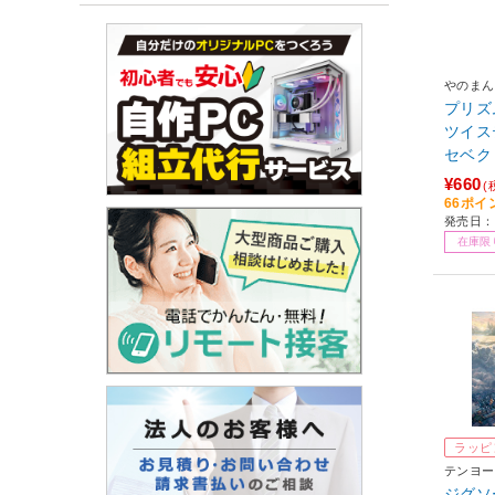
やのまん
プリズ
ツイス
セベク
¥660
(
66ポイ
発売日：2
在庫限
ラッピ
テンヨー
ジグソー