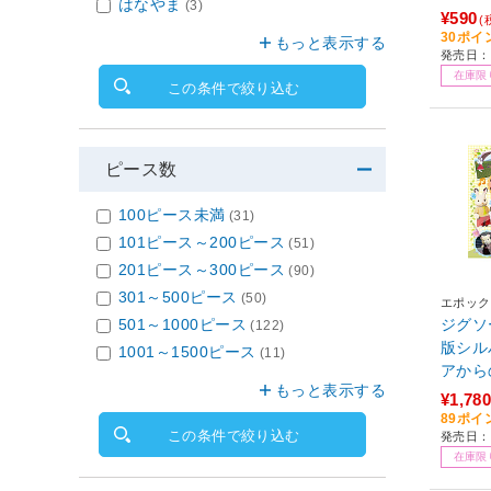
はなやま
(3)
¥590
(
30ポイ
もっと表示する
発売日：2
在庫限
この条件で絞り込む
ピース数
100ピース未満
(31)
101ピース～200ピース
(51)
201ピース～300ピース
(90)
301～500ピース
(50)
エポック
501～1000ピース
ジグソー
(122)
版シル
1001～1500ピース
(11)
アから
もっと表示する
レクシ
¥1,780
89ポイ
この条件で絞り込む
発売日：
在庫限