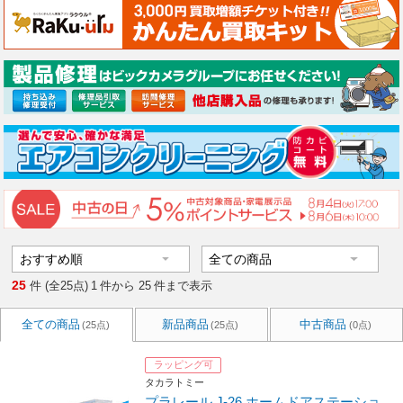
25
件 (全25点)
1
件から
25
件まで表示
全ての商品
新品商品
中古商品
(25点)
(25点)
(0点)
ラッピング可
タカラトミー
プラレール J-26 ホームドアステーショ