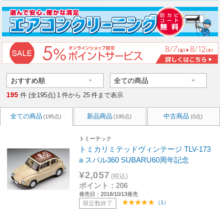
195
件 (全195点)
1
件から
25
件まで表示
全ての商品
新品商品
中古商品
(195点)
(195点)
(0点)
トミーテック
トミカリミテッドヴィンテージ TLV-173
a スバル360 SUBARU60周年記念
¥2,057
(税込)
ポイント：206
発売日：2018/10/13発売
（1）
限定数終了