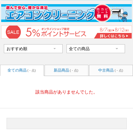
全ての商品
新品商品
中古商品
( - 点)
( - 点)
( - 点)
該当商品がありませんでした。