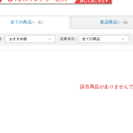
全ての商品
新品商品
( - 点)
( - 点)
順：
在庫表示：
該当商品がありません