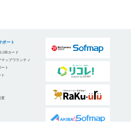
サポート
LUBカード
フマップワランティ
ポート
ート
ト
9
設置