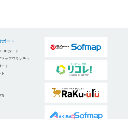
サポート
LUBカード
フマップワランティ
ポート
ート
ト
9
設置