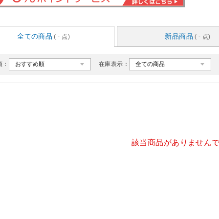
全ての商品
新品商品
( - 点)
( - 点)
順：
在庫表示：
該当商品がありません