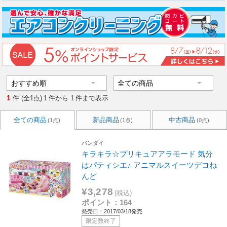
1
件 (全1点)
1
件から
1
件まで表示
全ての商品
新品商品
中古商品
(1点)
(1点)
(0点)
バンダイ
キラキラ☆プリキュアアラモード 気分
はパティシエ♪ アニマルスイーツデコね
んど
¥3,278
(税込)
ポイント：164
発売日：2017/03/18発売
限定数終了