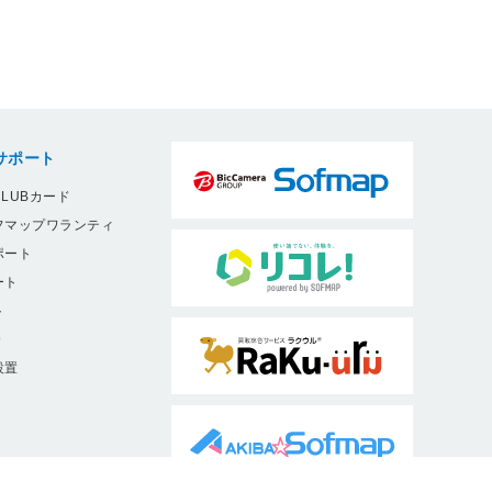
サポート
LUBカード
フマップワランティ
ポート
ート
ト
9
設置