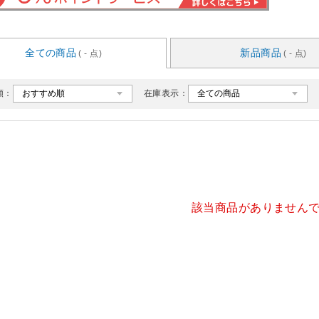
全ての商品
新品商品
( - 点)
( - 点)
順：
在庫表示：
該当商品がありません