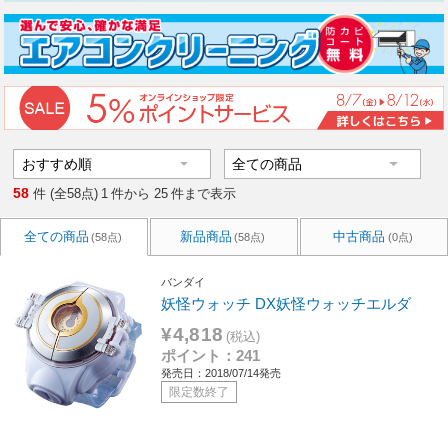
58
件 (全58点)
1
件から
25
件まで表示
全ての商品
新品商品
中古商品
(58点)
(58点)
(0点)
バンダイ
妖怪ウォッチ DX妖怪ウォッチエルダ
¥4,818
(税込)
ポイント：241
発売日：2018/07/14発売
限定数終了