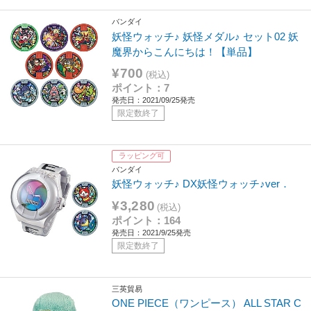
バンダイ
妖怪ウォッチ♪ 妖怪メダル♪ セット02 妖
魔界からこんにちは！【単品】
¥700
(税込)
ポイント：7
発売日：2021/09/25発売
限定数終了
ラッピング可
バンダイ
妖怪ウォッチ♪ DX妖怪ウォッチ♪ver．
¥3,280
(税込)
ポイント：164
発売日：2021/9/25発売
限定数終了
三英貿易
ONE PIECE（ワンピース） ALL STAR C