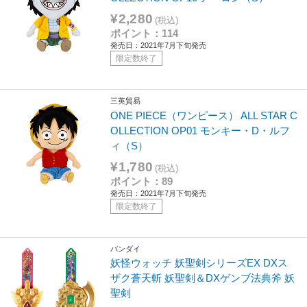
¥2,280
(税込)
ポイント：114
発売日：2021年7月下旬発売
限定数終了
三英貿易
ONE PIECE（ワンピース） ALL STAR C
OLLECTION OP01 モンキー・D・ルフ
ィ（S）
¥1,780
(税込)
ポイント：89
発売日：2021年7月下旬発売
限定数終了
バンダイ
妖怪ウォッチ 妖聖剣シリーズEX DXス
ザク蒼天斬 妖聖剣＆DXゲンブ法典斧 妖
聖剣