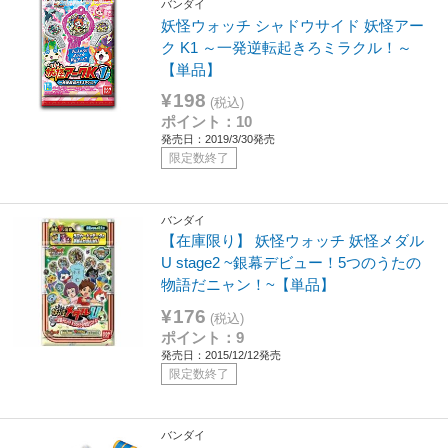
バンダイ
妖怪ウォッチ シャドウサイド 妖怪アー
ク K1 ～一発逆転起きろミラクル！～
【単品】
¥198
(税込)
ポイント：10
発売日：2019/3/30発売
限定数終了
バンダイ
【在庫限り】 妖怪ウォッチ 妖怪メダル
U stage2 ~銀幕デビュー！5つのうたの
物語だニャン！~【単品】
¥176
(税込)
ポイント：9
発売日：2015/12/12発売
限定数終了
バンダイ