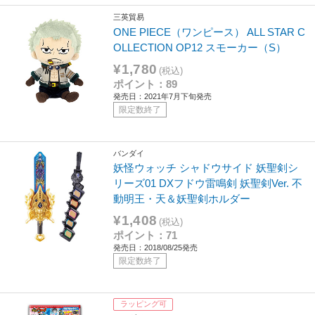
三英貿易
ONE PIECE（ワンピース） ALL STAR C
OLLECTION OP12 スモーカー（S）
¥1,780
(税込)
ポイント：89
発売日：2021年7月下旬発売
限定数終了
バンダイ
妖怪ウォッチ シャドウサイド 妖聖剣シ
リーズ01 DXフドウ雷鳴剣 妖聖剣Ver. 不
動明王・天＆妖聖剣ホルダー
¥1,408
(税込)
ポイント：71
発売日：2018/08/25発売
限定数終了
ラッピング可