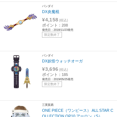
バンダイ
DX炎魔棍
¥4,158
(税込)
ポイント：208
発売日：2018/11/23発売
限定数終了
バンダイ
DX妖怪ウォッチオーガ
¥3,696
(税込)
ポイント：185
発売日：2019/05/25発売
限定数終了
三英貿易
ONE PIECE（ワンピース） ALL STAR C
OLLECTION OP10 アーロン（S）