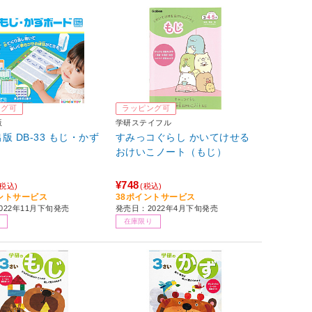
ング可
ラッピング可
版
学研ステイフル
版 DB-33 もじ・かず
すみっコぐらし かいてけせる
おけいこノート（もじ）
¥748
(税込)
(税込)
イントサービス
38ポイントサービス
022年11月下旬発売
発売日：2022年4月下旬発売
在庫限り