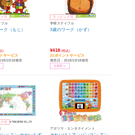
ング可
ラッピング可
イフル
学研ステイフル
ワーク（もじ）
3歳のワーク（かず）
¥418
込)
(税込)
ントサービス
21ポイントサービス
18/10/18発売
発売日：2018/10/18発売
在庫限り
ング可
版
アガツマ・エンタテイメント
でレッスン せかいちず
それいけ！アンパンマン アン