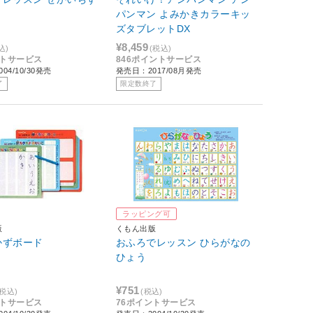
パンマン よみかきカラーキッ
ズタブレットDX
¥8,459
込)
(税込)
ントサービス
846ポイントサービス
04/10/30発売
発売日：2017/08月発売
了
限定数終了
ラッピング可
版
くもん出版
かずボード
おふろでレッスン ひらがなの
ひょう
¥751
(税込)
(税込)
ントサービス
76ポイントサービス