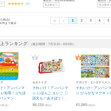
発売日：2023/03/06発売
発売日：20
（2）
終了
限定数終了
限定数終
全146点)
1
2
3
4
5
4
件まで表示
売上ランキング
（集計期間：7月31日～8月6日）
イズ
セガトイズ
アガツマ・エンタテイメン
け！アンパンマ
それいけ！アンパンマ
それいけ！アンパン
トレ知育！ぷちぽ
ン にほんご えいご 二
ン ひらがなマグネッ
パンマン
語文も！あそぼう！し
ゃべろう！ことばずか
0
¥8,210
¥1,080
(税込)
(税込)
(税込)
ん Premium