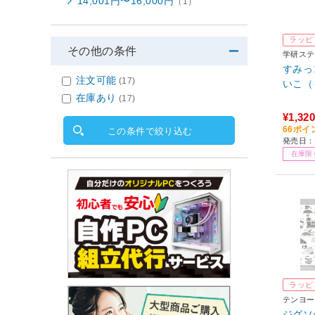
14,001円〜16,000円
（1）
ラッピ
その他の条件
学研ステ
すみっ
注文可能
(17)
いこ（
在庫あり
(17)
¥1,320
66ポイ
この条件で絞り込む
発売日：
在庫限
ラッピ
テンヨー
ジグソー