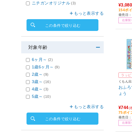
ニチガンオリジナル
(3)
¥3,080
154ポ
もっと表示する
発売日：2
在庫限
この条件で絞り込む
対象年齢
6ヶ月～
(2)
1歳6ヶ月～
(9)
2歳～
(9)
ラッピ
3歳～
くもん出
(16)
おふろ
4歳～
(3)
ょう
5歳～
(10)
もっと表示する
¥744
(
75ポイ
発売日：2
この条件で絞り込む
在庫限