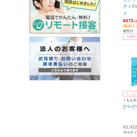
ティの
ょ
¥473
(
48ポイ
発売日：2
在庫限
ラッピ
くもん出
ひらが
¥3,432
344ポ