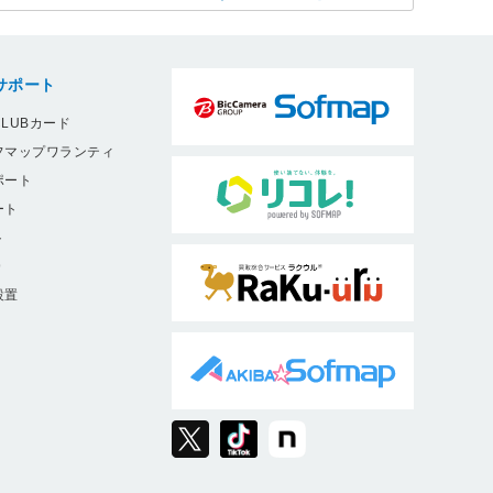
サポート
LUBカード
フマップワランティ
ポート
ート
ト
9
設置