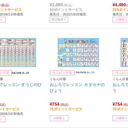
¥1,080
¥4,490
(税込)
(税込)
イントサービス
54ポイントサービス
225ポ
018/11/05発売
発売日：2022/10/20発売
発売日：2
り
限定数終了
在庫限り
ング可
ラッピング可
ラッピ
版
くもん出版
くもん出
でレッスン すうじのひ
おふろでレッスン カタカナの
おふろで
ひょう
う
¥754
¥754
税込)
(税込)
(税
ントサービス
76ポイントサービス
76ポイ
004/10/30発売
在庫限り
在庫限り
り