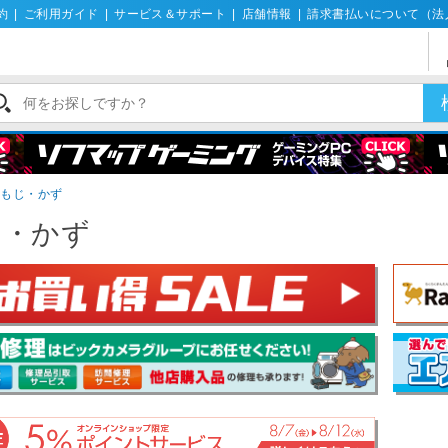
約
|
ご利用ガイド
|
サービス＆サポート
|
店舗情報
|
請求書払いについて（法
もじ・かず
じ・かず