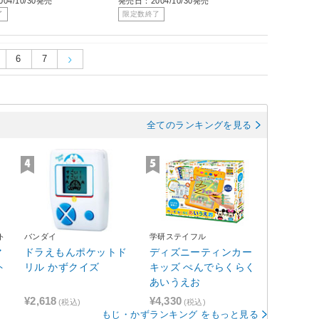
04/10/30発売
発売日：2004/10/30発売
了
限定数終了
6
7
全てのランキングを見る
ト
バンダイ
学研ステイフル
マ
ドラえもんポケットド
ディズニーティンカー
ト
リル かずクイズ
キッズ ぺんでらくらく
あいうえお
¥2,618
¥4,330
(税込)
(税込)
もじ・かずランキング をもっと見る