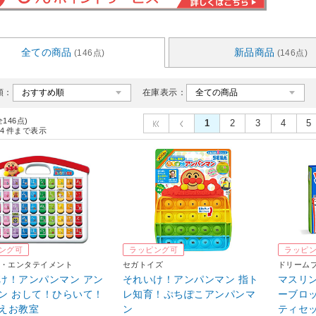
全ての商品
新品商品
(146点)
(146点)
順：
在庫表示：
全146点)
1
2
3
4
5
4
件まで表示
ング可
ラッピング可
ラッピ
・エンタテイメント
セガトイズ
ドリーム
け！アンパンマン アン
それいけ！アンパンマン 指ト
マスリ
ン おして！ひらいて！
レ知育！ぷちぽこアンパンマ
ーブロ
えお教室
ン
ティセッ