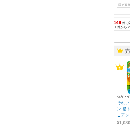
限定数
146
件 (
1
件から
2
セガト
それい
ン 指
こアン
¥1,08