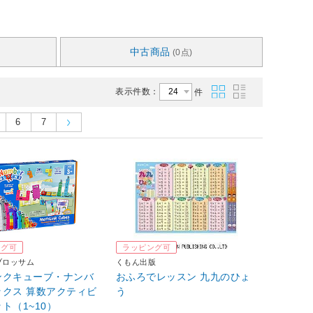
中古商品
(0点)
表示件数：
件
6
7
ング可
ラッピング可
ブロッサム
くもん出版
ンクキューブ・ナンバ
おふろでレッスン 九九のひょ
ックス 算数アクティビ
う
ト（1~10）