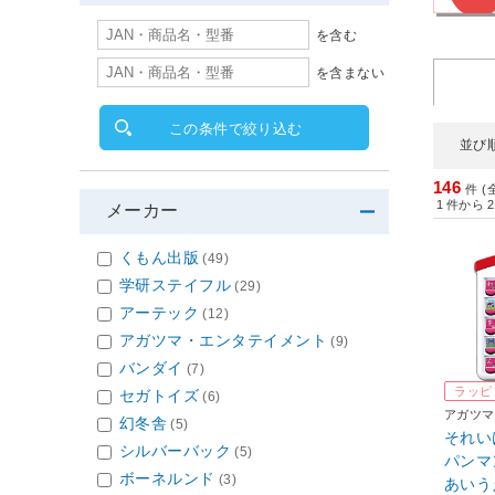
を含む
を含まない
この条件で絞り込む
並び
146
件 (
1
件から
2
メーカー
くもん出版
(49)
学研ステイフル
(29)
アーテック
(12)
アガツマ・エンタテイメント
(9)
バンダイ
(7)
ラッピ
セガトイズ
(6)
アガツマ
幻冬舎
(5)
それい
シルバーバック
(5)
パンマ
ボーネルンド
(3)
あいう