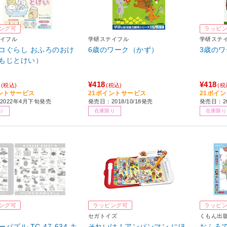
ング可
ラッピ
イフル
学研ステイフル
学研ステ
コぐらし おふろのおけ
6歳のワーク（かず）
3歳の
もじとけい）
¥418
¥418
(税込)
(税込)
(税
ントサービス
21ポイントサービス
21ポイ
2022年4月下旬発売
発売日：2018/10/18発売
発売日：20
り
在庫限り
在庫限り
ング可
ラッピング可
ラッピ
セガトイズ
くもん出
パズル TC-47-634 キ
それいけ！アンパンマン にほ
おふろ