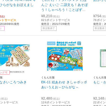
ひらがなをおぼえまし
んご えいご 二語文も！あそぼ
う！しゃべろう！ことばずか
ん Premium
¥8,210
¥754
税込)
(税込)
(税
ントサービス
821ポイントサービス
76ポイ
018/08/01発売
発売日：2021/7/29発売
発売日：20
り
限定数終了
限定数終
ング可
版
くもん出版
くもん出
なさいころつみき
EK-11 絵あわせ きしゃポッポ
もじ・
あいうえお～ひらがな～
¥2,480
¥2,148
(税込)
(税込)
イントサービス
124ポイントサービス
22ポイ