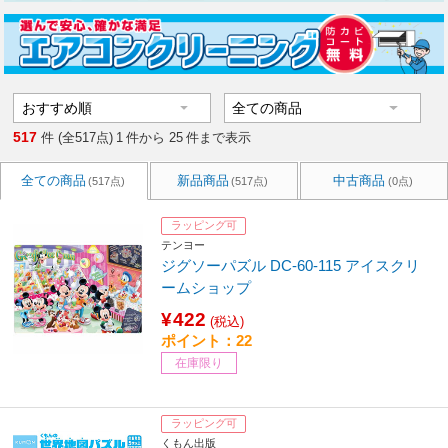
517
件 (全517点)
1
件から
25
件まで表示
全ての商品
新品商品
中古商品
(517点)
(517点)
(0点)
ラッピング可
テンヨー
ジグソーパズル DC-60-115 アイスクリ
ームショップ
¥422
(税込)
ポイント：22
在庫限り
ラッピング可
くもん出版