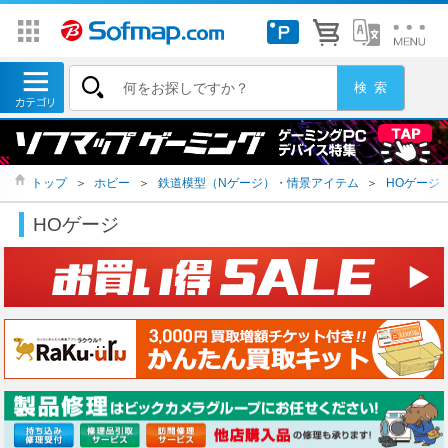
トップ
＞
ホビー
＞
鉄道模型（Nゲージ）・情景アイテム
＞
HOゲージ
HOゲージ