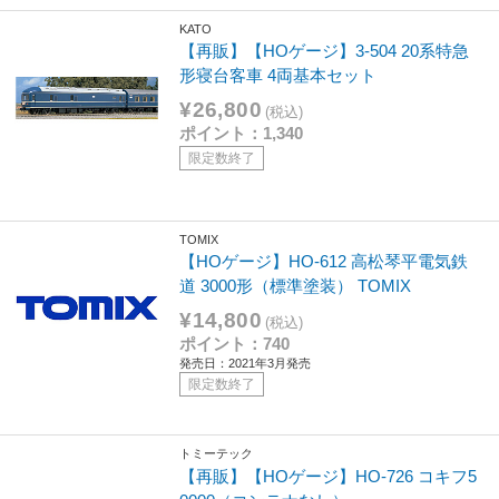
KATO
【再販】【HOゲージ】3-504 20系特急
形寝台客車 4両基本セット
¥26,800
(税込)
ポイント：1,340
限定数終了
TOMIX
【HOゲージ】HO-612 高松琴平電気鉄
道 3000形（標準塗装） TOMIX
¥14,800
(税込)
ポイント：740
発売日：2021年3月発売
限定数終了
トミーテック
【再販】【HOゲージ】HO-726 コキフ5