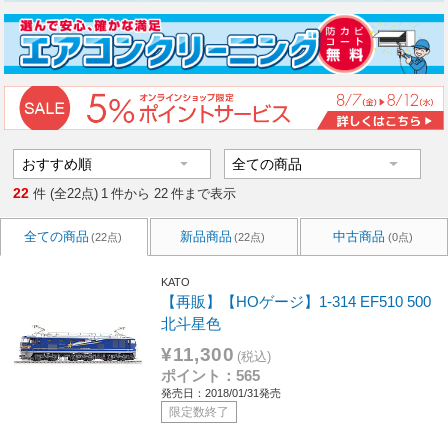
22
件 (全22点)
1
件から
22
件まで表示
全ての商品
新品商品
中古商品
(22点)
(22点)
(0点)
KATO
【再販】【HOゲージ】1-314 EF510 500
北斗星色
¥11,300
(税込)
ポイント：565
発売日：2018/01/31発売
限定数終了