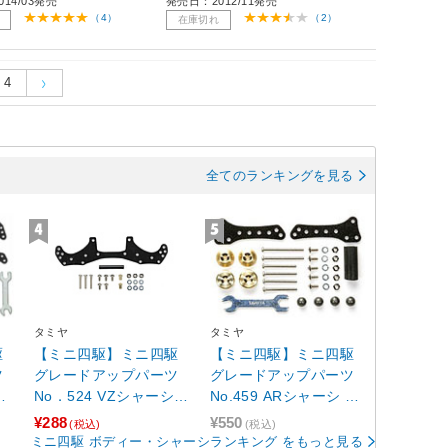
14/03発売
発売日：2012/11発売
（4）
（2）
在庫切れ
4
全てのランキングを見る
タミヤ
タミヤ
駆
【ミニ四駆】ミニ四駆
【ミニ四駆】ミニ四駆
ツ
グレードアップパーツ
グレードアップパーツ
シ
No．524 VZシャーシ F
No.459 ARシャーシ サ
ー
RP フロントワイドステ
イドマスダンパーセッ
¥288
¥550
(税込)
(税込)
ー
ト[15459]
ミニ四駆 ボディー・シャーシランキング をもっと見る