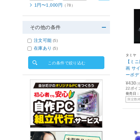
1円〜1,000円
（78）
その他の条件
注文可能
(5)
在庫あり
(5)
タミヤ
【ミニ
この条件で絞り込む
画 サ
ーボデ
¥430
(
22ポイ
発売日：2
限定数