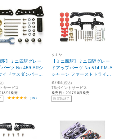
タミヤ
四駆】ミニ四駆グレー
【ミニ四駆】ミニ四駆グレー
ーツ No.459 ARシ
ドアップパーツ No.514 FM-A
 サイドマスダンパーセ
シャーシ ファーストトライパ
59]
ーツセット[15514]
¥748
込)
(税込)
ントサービス
75ポイントサービス
13/01発売
発売日：2017/10月発売
（15）
了
限定数終了