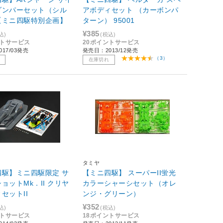
ダンパーセット（シル
アボディセット （カーボンパ
【ミニ四駆特別企画】
ターン） 95001
¥385
込)
(税込)
ントサービス
20ポイントサービス
17/03発売
発売日：2013/12発売
（3）
在庫切れ
タミヤ
四駆】ミニ四駆限定 サ
【ミニ四駆】 スーパーII蛍光
ョットMk．II クリヤ
カラーシャーシセット（オレ
セットII
ンジ・グリーン）
¥352
込)
(税込)
ントサービス
18ポイントサービス