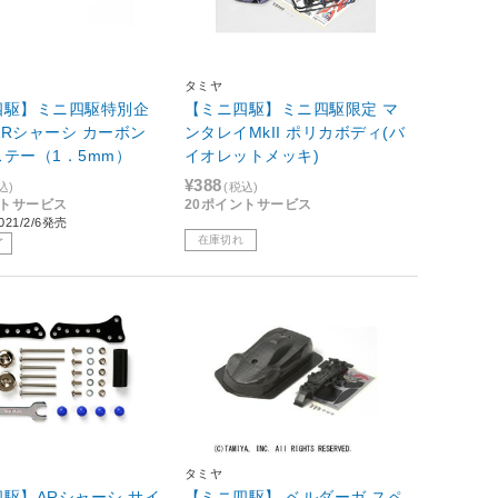
タミヤ
四駆】ミニ四駆特別企
【ミニ四駆】ミニ四駆限定 マ
 ARシャーシ カーボン
ンタレイMkII ポリカボディ(バ
テー（1．5mm）
イオレットメッキ)
¥388
込)
(税込)
ントサービス
20ポイントサービス
21/2/6発売
在庫切れ
了
タミヤ
駆】ARシャーシ サイ
【ミニ四駆】 ベルダーガ スペ