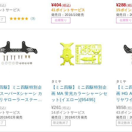
69]
クリヤーボディセット（ポリ
ステー
¥404
¥288
税込)
(税込)
(税
カ）[15503]
ントサービス
41ポイントサービス
15ポイ
発売日：2016/10発売
発売日：2
（3）
終了
在庫限り
在庫限り
タミヤ
タミヤ
四駆】ミニ四駆特別企
【ミニ四駆】ミニ四駆特別企
【ミニ
G スーパーXシャーシ カ
画 MA 蛍光カラーシャーシセ
画 HG
リヤローラーステー
ット(イエロー)[95495]
リヤワイ
mm）
[95478]
¥261
¥858
税込)
(税込)
(税
ントサービス
14ポイントサービス
43ポイ
019/02月発売
発売日：2019/07月発売
発売日：20
終了
限定数終了
限定数終