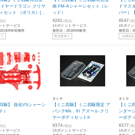
ァイヤードラゴン クリヤ
画 FM-Aシャーシセット（レ
ドマス
ィセット （ポリカ）[95
ッド）
バー）
¥261
¥547
税込)
(税込)
(税
ントサービス
14ポイントサービス
28ポイ
018/09/30発売
発売日：2018/09発売
発売日：20
終了
限定数終了
在庫切れ
タミヤ
タミヤ
四駆】 強化VSシャーシ
【ミニ四駆】ミニ四駆限定 ア
【ミニ
ド）
バンテMk．III アズール クリ
ンダーシ
ヤーボディセットII
ーボディ
¥374
¥377
税込)
(税込)
(税
ントサービス
19ポイントサービス
19ポイ