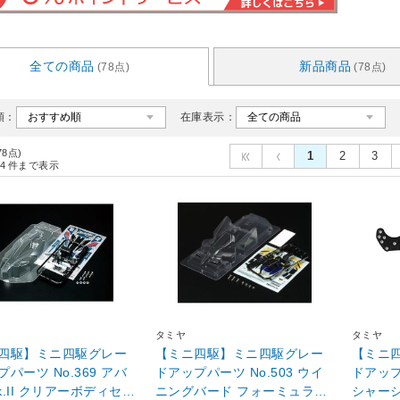
全ての商品
新品商品
(78点)
(78点)
順：
在庫表示：
78点)
1
2
3
4
件まで表示
タミヤ
タミヤ
四駆】ミニ四駆グレー
【ミニ四駆】ミニ四駆グレー
【ミニ
パーツ No.369 アバ
ドアップパーツ No.503 ウイ
ドアップ
k.II クリアーボディセッ
ニングバード フォーミュラー
シャーシ