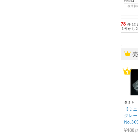
発売日：2
在庫切
78
件 (全
1
件から
2
タミヤ
【ミニ
グレー
No.3
クリア
¥480
(
[15369