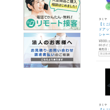
タミヤ
【ミニ
ドアップ
シャー
ット[15
¥800
(
80ポイ
発売日：2
限定数
タミヤ
【ミニ