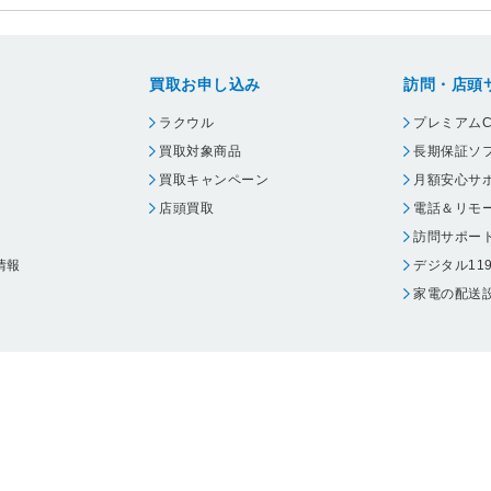
買取お申し込み
訪問・店頭
ラクウル
プレミアムC
買取対象商品
長期保証ソ
買取キャンペーン
月額安心サ
店頭買取
電話＆リモ
訪問サポー
情報
デジタル11
家電の配送
ウェア エーワン