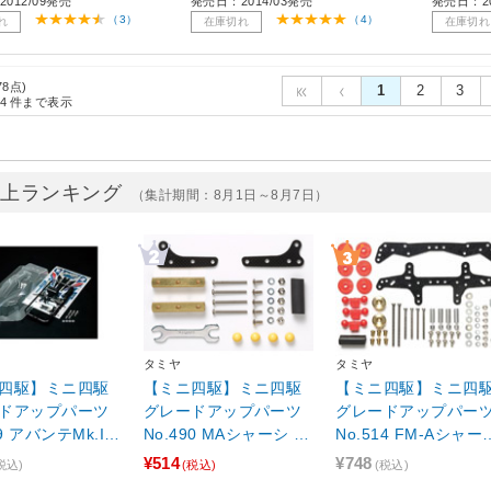
012/09発売
発売日：2014/03発売
発売日：20
（3）
（4）
れ
在庫切れ
在庫切れ
78点)
1
2
3
4
件まで表示
売上ランキング
（集計期間：8月1日～8月7日）
タミヤ
タミヤ
四駆】ミニ四駆
【ミニ四駆】ミニ四駆
【ミニ四駆】ミニ四
ドアップパーツ
グレードアップパーツ
グレードアップパー
69 アバンテMk.II
No.490 MAシャーシ サ
No.514 FM-Aシャー
ーボディセット
イドマスダンパーセッ
ファーストトライパ
¥514
¥748
税込)
(税込)
(税込)
]
ト[15490]
ツセット[15514]