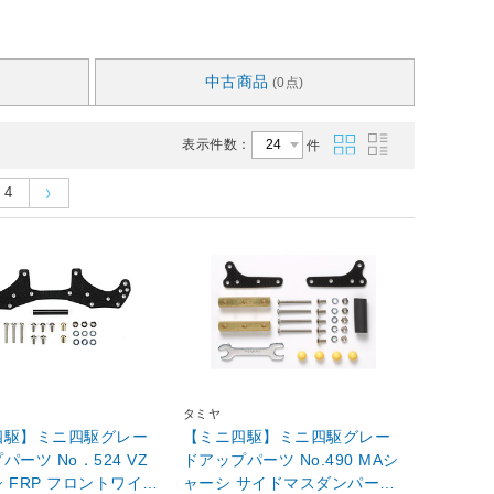
中古商品
(0点)
表示件数：
件
4
タミヤ
四駆】ミニ四駆グレー
【ミニ四駆】ミニ四駆グレー
パーツ No．524 VZ
ドアップパーツ No.490 MAシ
 FRP フロントワイド
ャーシ サイドマスダンパーセ