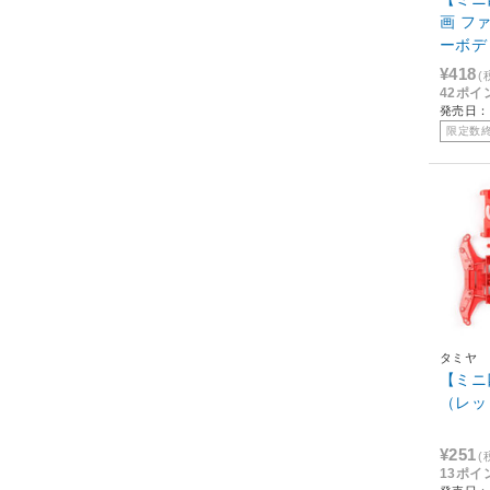
画 フ
ーボデ
406]
¥418
(
42ポイ
発売日：2
限定数
タミヤ
【ミニ
（レッ
¥251
(
13ポイ