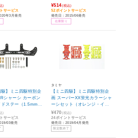
ット[15490]
¥514
込)
(税込)
ントサービス
52ポイントサービス
020年3月発売
発売日：2015/06発売
在庫限り
タミヤ
四駆】ミニ四駆特別企
【ミニ四駆】ミニ四駆特別企
 ARシャーシ カーボン
画 スーパーXX蛍光カラーシャ
ドステー（1.5mm）
ーシセット（オレンジ・イエ
ロー）
¥470
込)
(税込)
ントサービス
24ポイントサービス
19/03発売
発売日：2019/04月発売
了
限定数終了