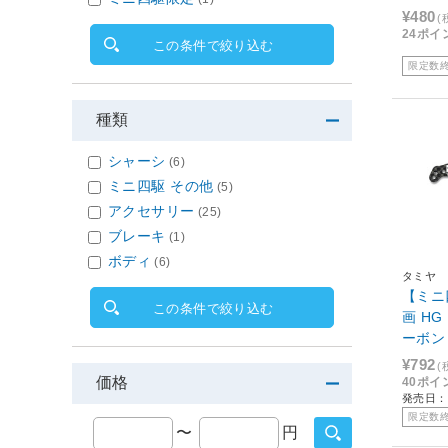
ト[153
¥480
(
24ポイ
この条件で絞り込む
限定数
種類
シャーシ
(6)
ミニ四駆 その他
(5)
アクセサリー
(25)
ブレーキ
(1)
ボディ
(6)
タミヤ
【ミニ
この条件で絞り込む
画 H
ーボン
（1.5
¥792
(
価格
40ポイ
発売日：2
限定数
〜
円