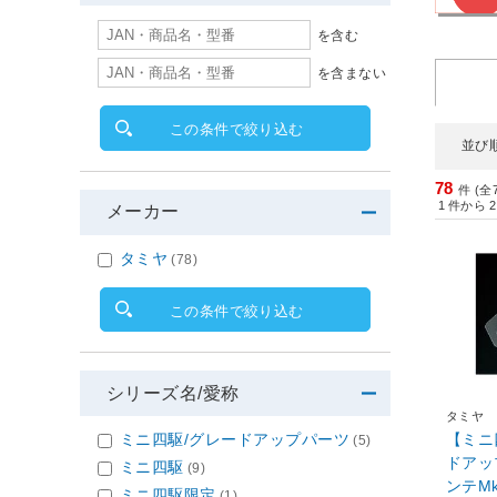
を含む
を含まない
この条件で絞り込む
並び
78
件 (全
1
件から
2
メーカー
タミヤ
(78)
この条件で絞り込む
シリーズ名/愛称
タミヤ
【ミニ
ミニ四駆/グレードアップパーツ
(5)
ドアップ
ミニ四駆
(9)
ンテM
ミニ四駆限定
(1)