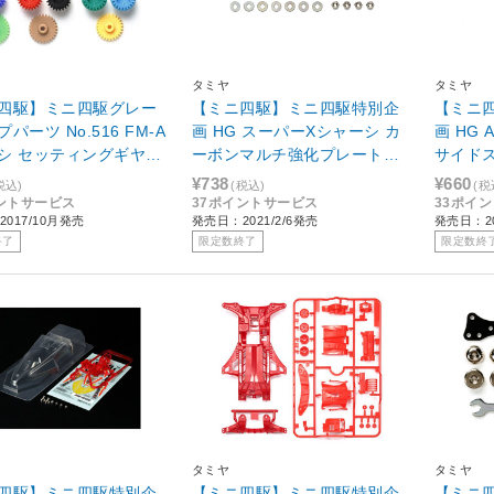
タミヤ
タミヤ
四駆】ミニ四駆グレー
【ミニ四駆】ミニ四駆特別企
【ミニ
パーツ No.516 FM-A
画 HG スーパーXシャーシ カ
画 HG
シ セッティングギヤセ
ーボンマルチ強化プレート
サイドス
516]
（1．5mm）
¥738
¥660
税込)
(税込)
(税
ントサービス
37ポイントサービス
33ポイ
017/10月発売
発売日：2021/2/6発売
発売日：20
終了
限定数終了
限定数終
タミヤ
タミヤ
四駆】ミニ四駆特別企
【ミニ四駆】ミニ四駆特別企
【ミニ四