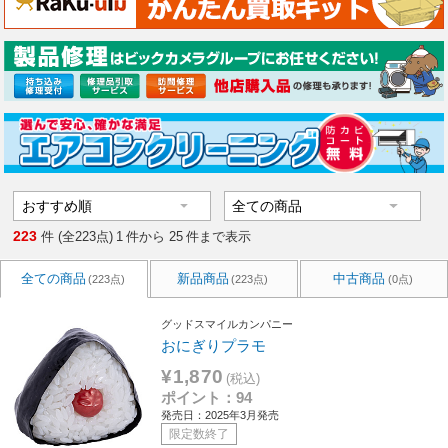
223
件 (全223点)
1
件から
25
件まで表示
全ての商品
新品商品
中古商品
(223点)
(223点)
(0点)
グッドスマイルカンパニー
おにぎりプラモ
¥1,870
(税込)
ポイント：94
発売日：2025年3月発売
限定数終了