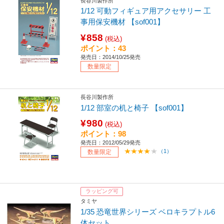
長谷川製作所
1/12 可動フィギュア用アクセサリー 工
事用保安機材 【sof001】
¥858
(税込)
ポイント：43
発売日：2014/10/25発売
数量限定
長谷川製作所
1/12 部室の机と椅子 【sof001】
¥980
(税込)
ポイント：98
発売日：2012/05/29発売
（1）
数量限定
ラッピング可
タミヤ
1/35 恐竜世界シリーズ ベロキラプトル6
体セット