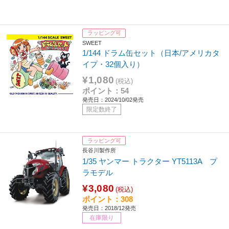
ラッピング可
SWEET
1/144 ドラム缶セット（日本/アメリカタ
イプ・32個入り）
¥1,080
(税込)
ポイント：54
発売日：2024/10/02発売
限定数終了
ラッピング可
長谷川製作所
1/35 ヤンマー トラクター YT5113A プ
ラモデル
¥3,080
(税込)
ポイント：308
発売日：2018/12発売
在庫限り