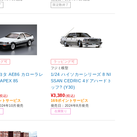
了
限定数終了
ング可
ラッピング可
フジミ模型
トヨタ AE86 カローラレ
1/24 ハイソカーシリーズ 8 NI
APEX 85
SSAN CEDRIC 4ドアハードト
ッフ? (Y30)
¥3,380
(税込)
(税込)
イントサービス
169ポイントサービス
024年10月発売
発売日：2024年8月発売
在庫限り