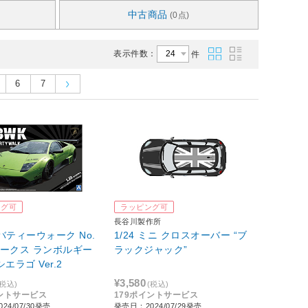
中古商品
(0点)
表示件数：
件
6
7
ング可
ラッピング可
長谷川製作所
リバティーウォーク No.
1/24 ミニ クロスオーバー “ブ
Bワークス ランボルギー
ラックジャック”
エラゴ Ver.2
¥3,580
(税込)
(税込)
イントサービス
179ポイントサービス
24/07/30発売
発売日：2024/07/29発売