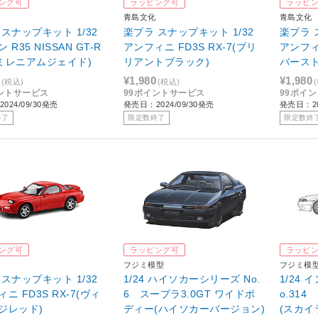
ング可
ラッピング可
ラッピ
青島文化
青島文化
スナップキット 1/32
楽プラ スナップキット 1/32
楽プラ 
 R35 NISSAN GT-R
アンフィニ FD3S RX-7(ブリ
アンフィニ
4(ミレニアムジェイド)
リアントブラック)
バース
¥1,980
¥1,980
(税込)
(税込)
ントサービス
99ポイントサービス
99ポイ
024/09/30発売
発売日：2024/09/30発売
発売日：20
終了
限定数終了
限定数終
ング可
ラッピング可
ラッピ
フジミ模型
フジミ模
スナップキット 1/32
1/24 ハイソカーシリーズ No.
1/24
ニ FD3S RX-7(ヴィ
6 スープラ3.0GT ワイドボ
o.314
ジレッド)
ディー(ハイソカーバージョン)
(スカイラ