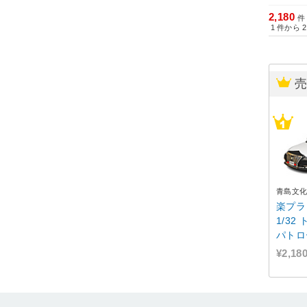
2,180
件
1
件から
2
青島文
楽プラ
1/32
パトロ
¥2,18