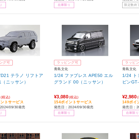
り
在庫限り
限定数終
ング可
ラッピング可
ラッピ
青島文化
青島文化
 WD21 テラノ リフトア
1/24 ファブレス APE50 エル
1/24 
91（ニッサン）
グランド 00（ニッサン）
ビンGT-
¥3,080
¥2,980
(税込)
(税込)
イントサービス
154ポイントサービス
149ポ
024/09/30発売
発売日：2024/09/30発売
発売日：2
り
在庫限り
在庫限り