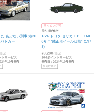
ラッピング可
長谷川製作所
た あぶない刑事 港30
1/24 トヨタ セリカＬＢ 160
面パトカー
0ＧＴ“純正ホイール仕様” (197
3)
¥3,280
(税込)
(税込)
イントサービス
164ポイントサービス
024年10月発売
発売日：2024年10月発売
了
限定数終了