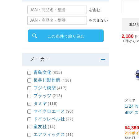
を含む
を含まない
並び
2,180
この条件で絞り込む
件
1
件から
2
メーカー
青島文化
(815)
長谷川製作所
(433)
フジミ模型
(417)
プラッツ
(213)
タミヤ
タミヤ
(119)
1/24
マイクロエース
(90)
40Z
ドイツレベル社
(27)
童友社
(14)
¥4,380
219ポ
エアフィックス
(11)
発売日：2