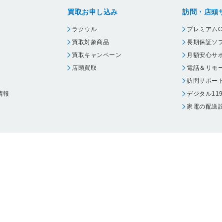
買取お申し込み
訪問・店頭
ラクウル
プレミアムC
買取対象商品
長期保証ソ
買取キャンペーン
月額安心サ
店頭買取
電話＆リモ
訪問サポー
情報
デジタル11
家電の配送
ウェア エーワン