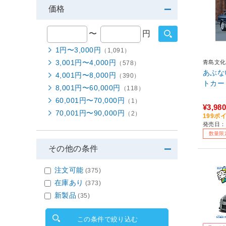
価格
〜
円
1円〜3,000円
（1,091）
3,001円〜4,000円
青島文化
（578）
あぶな
4,001円〜8,000円
（390）
トカー 
8,001円〜60,000円
（118）
60,001円〜70,000円
（1）
¥3,980
70,001円〜90,000円
（2）
199ポ
発売日：
数量限
その他の条件
注文可能
(375)
在庫あり
(373)
新製品
(35)
この条件で絞り込む