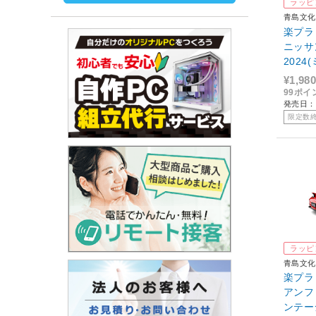
ラッピ
青島文化
楽プラ 
ニッサン
202
¥1,980
99ポイ
発売日：2
限定数
ラッピ
青島文化
楽プラ 
アンフィ
ンテー