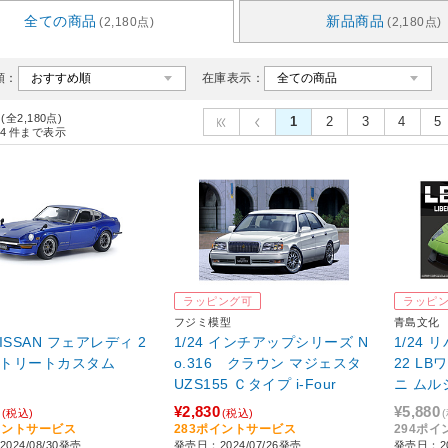
全ての商品
新品商品
(2,180点)
(2,180点)
順：
在庫表示：
 (全2,180点)
1
2
3
4
5
4
件まで表示
ラッピング可
ラッピ
フジミ模型
青島文化
 NISSAN フェアレディ 2
1/24 インチアップシリーズ N
1/24 
 ストリートカスタム
o.316 クラウン マジェスタ
22 L
UZS155 Ｃタイプ i-Four
ニ ムルシ
¥2,830
¥5,880
(税込)
(税込)
イントサービス
283ポイントサービス
294ポ
024/08/30発売
発売日：2024/07/26発売
発売日：20