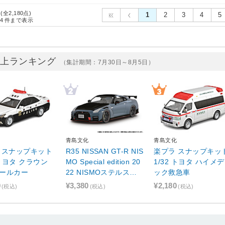
 (全2,180点)
1
2
3
4
5
4
件まで表示
売上ランキング
（集計期間：7月30日～8月5日）
化
青島文化
青島文化
 スナップキット
R35 NISSAN GT-R NIS
楽プラ スナップキッ
 トヨタ クラウン
MO Special edition 20
1/32 トヨタ ハイメ
ールカー
22 NISMOステルスグ
ック救急車
レー
0
¥3,380
¥2,180
(税込)
(税込)
(税込)