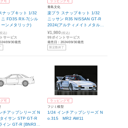
ング可
ラッピング可
青島文化
スナップキット 1/32
楽プラ スナップキット 1/32
 FD3S RX-7(シル
ニッサン R35 NISSAN GT-R
トーンメタリック)
2024(アルティメイトメタルシ
ルバー)
¥1,980
(税込)
(税込)
ントサービス
99ポイントサービス
24/09/30発売
発売日：2024/09/30発売
了
限定数終了
ング可
ラッピング可
型
フジミ模型
 インチアップシリーズ N
1/24 インチアップシリーズ N
 タイサン STP GT-R
o.315 MR2 AW11
イン GT-R [BNR32