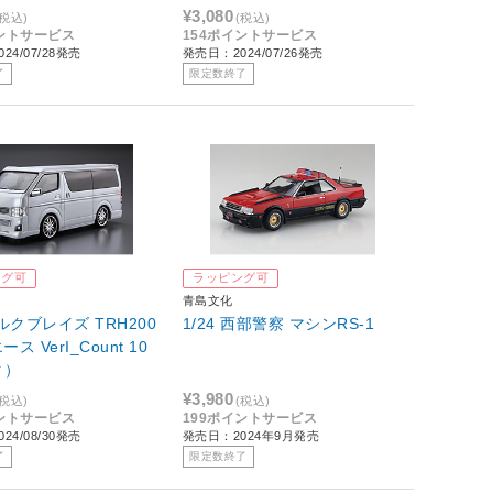
] )1993
¥3,080
(税込)
(税込)
イントサービス
154ポイントサービス
24/07/28発売
発売日：2024/07/26発売
了
限定数終了
ング可
ラッピング可
青島文化
シルクブレイズ TRH200
1/24 西部警察 マシンRS-1
ス VerI_Count 10
タ）
¥3,980
(税込)
(税込)
イントサービス
199ポイントサービス
24/08/30発売
発売日：2024年9月発売
了
限定数終了