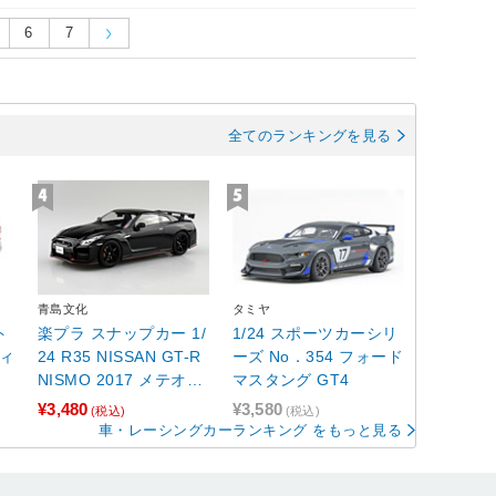
6
7
全てのランキングを見る
青島文化
タミヤ
ト
楽プラ スナップカー 1/
1/24 スポーツカーシリ
ディ
24 R35 NISSAN GT-R
ーズ No．354 フォード
NISMO 2017 メテオフ
マスタング GT4
レークブラックパール
¥3,480
¥3,580
(税込)
(税込)
車・レーシングカーランキング をもっと見る