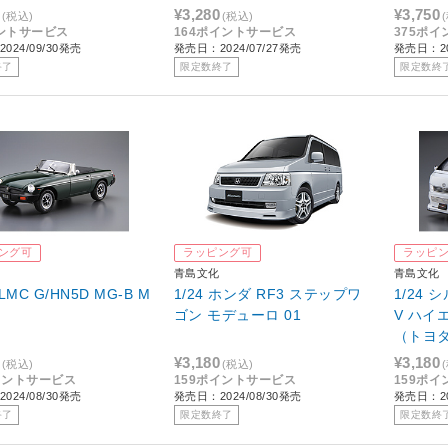
Gr.A仕様
¥3,280
¥3,750
(税込)
(税込)
ントサービス
164ポイントサービス
375ポ
024/09/30発売
発売日：2024/07/27発売
発売日：20
終了
限定数終了
限定数終
ング可
ラッピング可
ラッピ
青島文化
青島文化
BLMC G/HN5D MG-B M
1/24 ホンダ RF3 ステップワ
1/24 
ゴン モデューロ 01
V ハイエー
（トヨ
¥3,180
¥3,180
(税込)
(税込)
イントサービス
159ポイントサービス
159ポ
024/08/30発売
発売日：2024/08/30発売
発売日：20
終了
限定数終了
限定数終