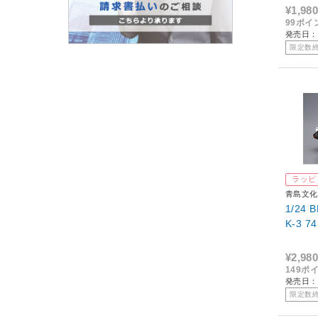
¥1,980
99ポイ
発売日：2
限定数
ラッピ
青島文化
1/24 
K-3 74
¥2,980
149ポ
発売日：2
限定数