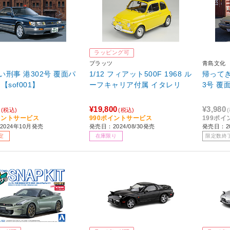
ラッピング可
プラッツ
青島文化
い刑事 港302号 覆面パ
1/12 フィアット500F 1968 ル
帰ってき
【sof001】
ーフキャリア付属 イタレリ
3号 覆
¥19,800
¥3,980
(税込)
(税込)
イントサービス
990ポイントサービス
199ポ
2024年10月発売
発売日：2024/08/30発売
発売日：2
定
在庫限り
限定数終