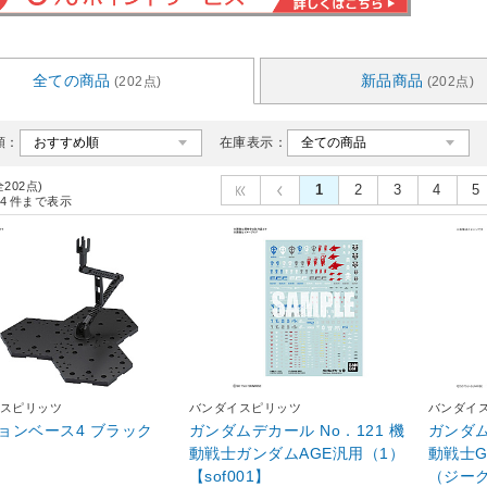
全ての商品
新品商品
(202点)
(202点)
順：
在庫表示：
全202点)
1
2
3
4
5
4
件まで表示
スピリッツ
バンダイスピリッツ
バンダイ
ョンベース4 ブラック
ガンダムデカール No．121 機
ガンダム
動戦士ガンダムAGE汎用（1）
動戦士Gu
【sof001】
（ジー