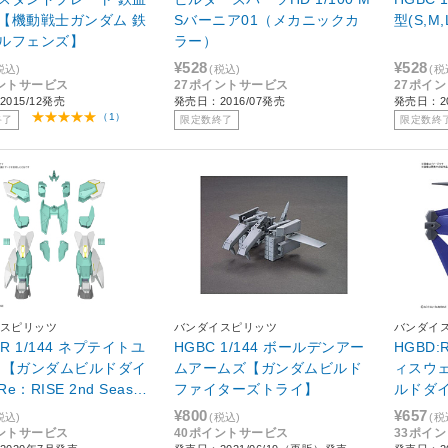
【機動戦士ガンダム 鉄
Sバーニア01（メカニックカ
型(S,M,
ルフェンズ】
ラー）
¥528
¥528
税込)
(税込)
(税
ントサービス
27ポイントサービス
27ポイ
015/12発売
発売日：2016/07発売
発売日：20
（1）
終了
限定数終了
限定数終
スピリッツ
バンダイスピリッツ
バンダイ
:R 1/144 ネプテイトユ
HGBC 1/144 ボールデンアー
HGBD:
 【ガンダムビルドダイ
ムアームズ【ガンダムビルド
ィスウ
e：RISE 2nd Seaso
ファイターズトライ】
ルドダイ
¥800
¥657
税込)
(税込)
(税
ントサービス
40ポイントサービス
33ポイ