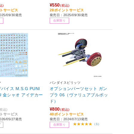
¥550
込)
(税込)
ントサービス
28ポイントサービス
25/09/30発売
発売日：2025/09/30発売
在庫限り
ヤ
バンダイスピリッツ
イス M.S.G PUNI
オプションパーツセット ガン
U 金シャオ アイデカー
プラ 06（ヴァリュアブルポッ
ト
ド）
¥800
(税込)
(税込)
ントサービス
40ポイントサービス
26/05/27発売
発売日：2024/07/13発売
（1）
了
在庫限り