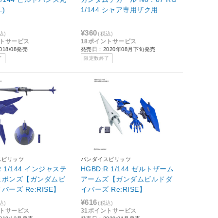
L)
1/144 シャア専用ザク用
¥360
込)
(税込)
ントサービス
18ポイントサービス
18/08発売
発売日：2020年08月下旬発売
了
限定数終了
スピリッツ
バンダイスピリッツ
R 1/144 インジャステ
HGBD:R 1/144 ゼルトザーム
ェポンズ【ガンダムビ
アームズ【ガンダムビルドダ
バーズ Re:RISE】
イバーズ Re:RISE】
¥616
込)
(税込)
ントサービス
31ポイントサービス