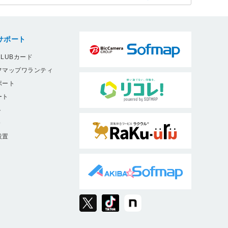
サポート
LUBカード
フマップワランティ
ポート
ート
ト
9
設置