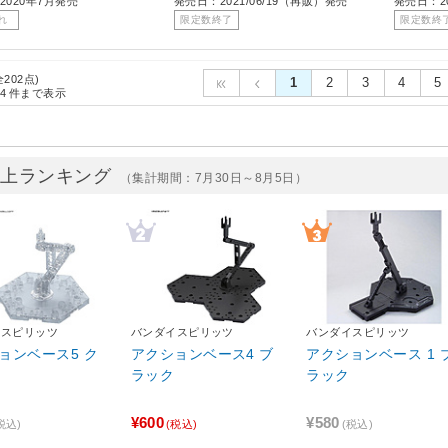
2020年7月発売
発売日：2021/06/19（再販）発売
発売日：20
れ
限定数終了
限定数終
全202点)
1
2
3
4
5
4
件まで表示
売上ランキング
（集計期間：7月30日～8月5日）
イスピリッツ
バンダイスピリッツ
バンダイスピリッツ
ョンベース5 ク
アクションベース4 ブ
アクションベース 1 
ラック
ラック
¥600
¥580
税込)
(税込)
(税込)