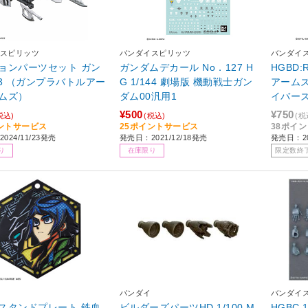
スピリッツ
バンダイスピリッツ
バンダイ
ョンパーツセット ガン
ガンダムデカール No．127 H
HGBD:
13 （ガンプラバトルアー
G 1/144 劇場版 機動戦士ガン
アーム
ムズ）
ダム00汎用1
イバーズ 
¥500
¥750
税込)
(税込)
(税
ントサービス
25ポイントサービス
38ポイ
024/11/23発売
発売日：2021/12/18発売
発売日：2
り
在庫限り
限定数終
バンダイ
バンダイ
スタンドプレート 鉄血
ビルダーズパーツHD 1/100 M
HGBC 