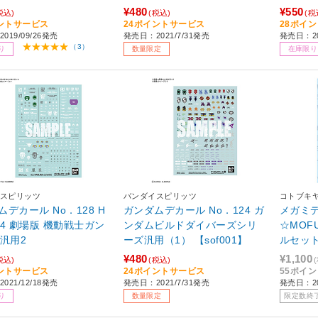
¥480
¥550
税込)
(税込)
(税
ントサービス
24ポイントサービス
28ポイ
019/09/26発売
発売日：2021/7/31発売
発売日：20
（3）
り
数量限定
在庫限り
スピリッツ
バンダイスピリッツ
コトブキ
デカール No．128 H
ガンダムデカール No．124 ガ
メガミデバ
144 劇場版 機動戦士ガン
ンダムビルドダイバーズシリ
☆MOF
0汎用2
ーズ汎用（1） 【sof001】
ルセッ
¥480
¥1,100
税込)
(税込)
ントサービス
24ポイントサービス
55ポイ
021/12/18発売
発売日：2021/7/31発売
発売日：20
り
数量限定
限定数終