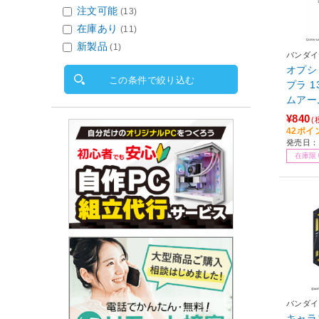
注文可能
(13)
在庫あり
(11)
新製品
(1)
バンダイ
オプシ
この条件で絞り込む
プラ 
ムアー
¥840
(
42ポイ
発売日：2
在庫限
バンダイ
キャラ