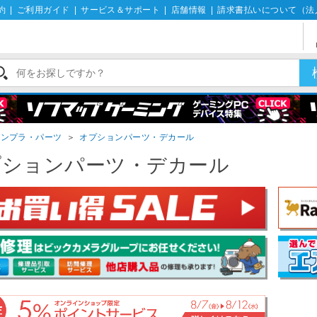
約
|
ご利用ガイド
|
サービス＆サポート
|
店舗情報
|
請求書払いについて（法
ガンプラ・パーツ
＞
オプションパーツ・デカール
プションパーツ・デカール