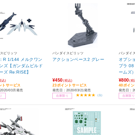
スピリッツ
バンダイスピリッツ
バンダイ
：R 1/144 メルクワン
アクションベース2 グレー
オプシ
ンズ【ガンダムビルド
プラ 0
ズ Re:RISE】
ームズ
¥450
¥800
税込)
(税込)
(税
ントサービス
23ポイントサービス
40ポイ
020/03月発売
発売日：2020/03/21発売
発売日：20
（1）
り
在庫限り
在庫限り