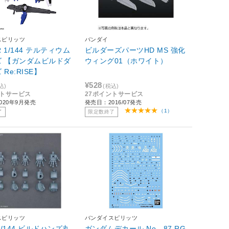
スピリッツ
バンダイ
R 1/144 テルティウム
ビルダーズパーツHD MS 強化
ズ 【ガンダムビルドダ
ウィング01（ホワイト）
Re:RISE】
¥528
込)
(税込)
ントサービス
27ポイントサービス
020年9月発売
発売日：2016/07発売
（1）
了
限定数終了
スピリッツ
バンダイスピリッツ
1/144 ビルドハンズ丸
ガンダムデカール No．87 RG