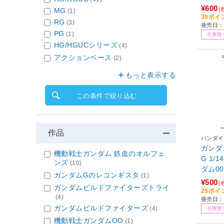
¥600
(
MG
(1)
30ポイ
RG
(3)
発売日：2
PG
(1)
在庫限
HG/HGUCシリーズ
(4)
アクションベース
(2)
もっと表示する
この条件で絞り込む
作品
バンダイ
ガンダム
機動戦士ガンダム 鉄血のオルフェ
G 1/
ンズ
(10)
ダム0
ガンダムGのレコンギスタ
(1)
¥500
(
ガンダムビルドファイターズトライ
25ポイ
(4)
発売日：2
ガンダムビルドファイターズ
(4)
在庫限
機動戦士ガンダムOO
(1)