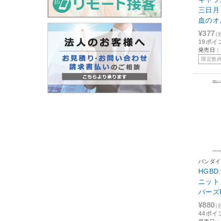
三日月
血のオ
¥377
(
19ポイ
発売日：2
限定数
バンダイ
HGBD
ニット
バーズR
n】
¥880
(
44ポイ