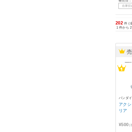
発売日：
在庫切
202
件 (
1
件から
2
バンダ
アクシ
リア
¥500
(