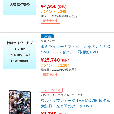
¥4,950
(税込)
ポイント：248
発売日：2027/02/10発売予定
限定予約中
予約品
東映ビデオ
仮面ライダーカブト20th 天を継ぐもの C
SMアトラスゼクター同梱版 DVD
¥25,740
(税込)
ポイント：1,287
発売日：2027/06/09発売予定
限定予約中
ラッピング可
バンダイナムコフィルムワークス
ウルトラマンアーク THE MOVIE 超次元
大決戦！光と闇のアーク DVD
¥3,760