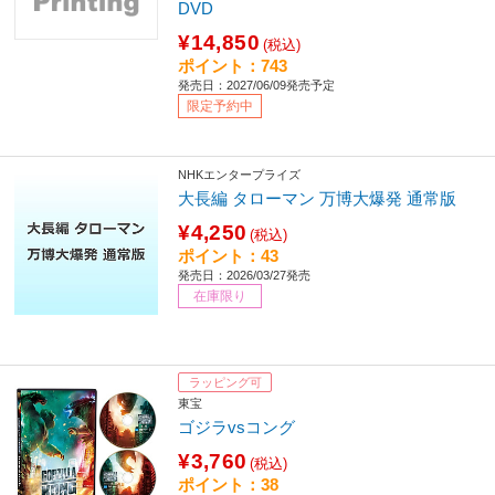
DVD
¥14,850
(税込)
ポイント：743
発売日：2027/06/09発売予定
限定予約中
NHKエンタープライズ
大長編 タローマン 万博大爆発 通常版
¥4,250
(税込)
ポイント：43
発売日：2026/03/27発売
在庫限り
ラッピング可
東宝
ゴジラvsコング
¥3,760
(税込)
ポイント：38