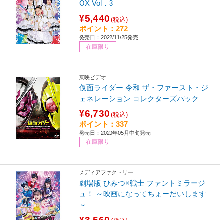
OX Vol．3
¥5,440
(税込)
ポイント：272
発売日：2022/11/25発売
在庫限り
東映ビデオ
仮面ライダー 令和 ザ・ファースト・ジ
ェネレーション コレクターズパック
¥6,730
(税込)
ポイント：337
発売日：2020年05月中旬発売
在庫限り
メディアファクトリー
劇場版 ひみつ×戦士 ファントミラージ
ュ！ ～映画になってちょーだいします
～
¥3,560