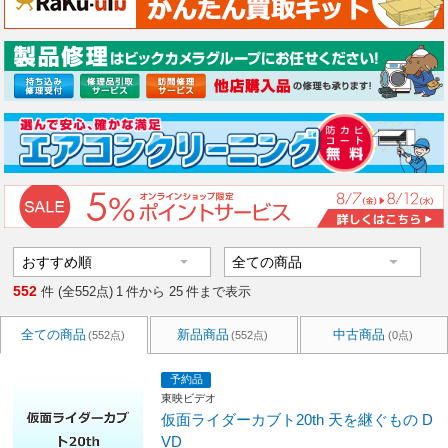
552
件 (全552点)
1
件から
25
件まで表示
全ての商品
新品商品
中古商品
(552点)
(552点)
(0点)
予約品
東映ビデオ
仮面ライダーカブト20th 天を継ぐもの D
VD